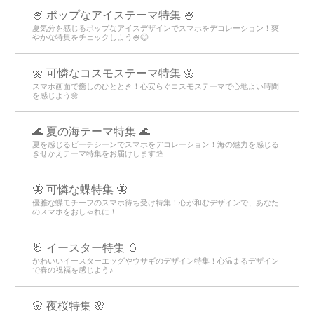
🍧 ポップなアイステーマ特集 🍧
夏気分を感じるポップなアイスデザインでスマホをデコレーション！爽
やかな特集をチェックしよう🍧😋
🌼 可憐なコスモステーマ特集 🌼
スマホ画面で癒しのひととき！心安らぐコスモステーマで心地よい時間
を感じよう🌼
🌊 夏の海テーマ特集 🌊
夏を感じるビーチシーンでスマホをデコレーション！海の魅力を感じる
きせかえテーマ特集をお届けします⛱️
🦋 可憐な蝶特集 🦋
優雅な蝶モチーフのスマホ待ち受け特集！心が和むデザインで、あなた
のスマホをおしゃれに！
🐰 イースター特集 🥚
かわいいイースターエッグやウサギのデザイン特集！心温まるデザイン
で春の祝福を感じよう♪
🌸 夜桜特集 🌸