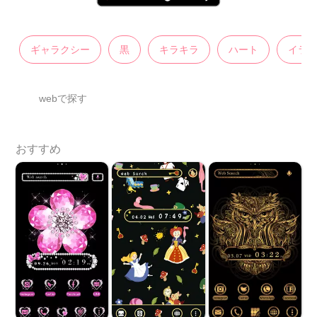
ギャラクシー
黒
キラキラ
ハート
イラ
webで探す
おすすめ