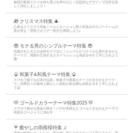
魅惑の夜桜でスマホ待ち受けを華やかに！幻想的なデザインで日常を美
しく演出しましょう！
🎁 クリスマス特集 🎄
心躍るクリスマス特集！イルミネーション輝く町並みやスノードームの
着せ替え・壁紙でホリデー気分を満喫しよう♪
😎 モテる男のシンプルテーマ特集 😎
洗練された大人の余裕をスマホに！シンプルかつクールな男のきせかえ
テーマで、周囲を圧倒するスタイリッシュな画面を今すぐ手に入れよう
😎
🍘 和菓子&和風テーマ特集 🍘
スマホで愛でる日本の伝統。和菓子や和風モチーフのきせかえテーマ
で、四季折々の風情と愛らしい色彩が彩る雅な画面を今すぐ手に入れよ
う🍘
💛 ゴールドカラーテーマ特集2025 💛
スマホで魅せる黄金の輝き！バラや馬蹄などゴールドきせかえテーマで
画面をゴージャスに演出🌹
☔ 癒やしの雨模様特集 ♫
梅雨の時期にぴったりの、雨や雫、傘などのモチーフを取り入れた、透