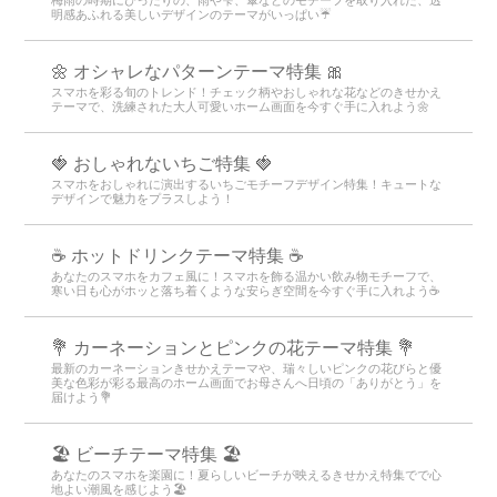
明感あふれる美しいデザインのテーマがいっぱい☔
🌼 オシャレなパターンテーマ特集 🎀
スマホを彩る旬のトレンド！チェック柄やおしゃれな花などのきせかえ
テーマで、洗練された大人可愛いホーム画面を今すぐ手に入れよう🌼
🍓 おしゃれないちご特集 🍓
スマホをおしゃれに演出するいちごモチーフデザイン特集！キュートな
デザインで魅力をプラスしよう！
☕️ ホットドリンクテーマ特集 ☕️
あなたのスマホをカフェ風に！スマホを飾る温かい飲み物モチーフで、
寒い日も心がホッと落ち着くような安らぎ空間を今すぐ手に入れよう☕️
💐 カーネーションとピンクの花テーマ特集 💐
最新のカーネーションきせかえテーマや、瑞々しいピンクの花びらと優
美な色彩が彩る最高のホーム画面でお母さんへ日頃の「ありがとう」を
届けよう💐
🏖 ビーチテーマ特集 🏖
あなたのスマホを楽園に！夏らしいビーチが映えるきせかえ特集でで心
地よい潮風を感じよう🏖