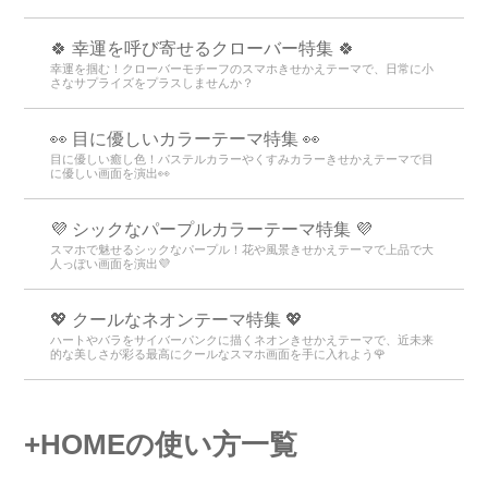
🍀 幸運を呼び寄せるクローバー特集 🍀
幸運を掴む！クローバーモチーフのスマホきせかえテーマで、日常に小
さなサプライズをプラスしませんか？
👀 目に優しいカラーテーマ特集 👀
目に優しい癒し色！パステルカラーやくすみカラーきせかえテーマで目
に優しい画面を演出👀
💜 シックなパープルカラーテーマ特集 💜
スマホで魅せるシックなパープル！花や風景きせかえテーマで上品で大
人っぽい画面を演出💜
💖 クールなネオンテーマ特集 💖
ハートやバラをサイバーパンクに描くネオンきせかえテーマで、近未来
的な美しさが彩る最高にクールなスマホ画面を手に入れよう🌹
+HOMEの使い方一覧