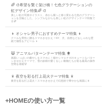
🌈 🎨希望を繋ぐ架け橋！七色グラデーションの
虹デザイン特集🌈 🎨
美しい虹の写真やイラスト、赤から紫へと移り変わる七色のグラデーシ
ョンを主軸とした、シンプルながらも美しい虹のデザインテーマ特集で
す🌈
👦 オシャレ男子におすすめテーマ特集 👦
クールな男性に贈るスマホきせかえ！NY、犬、自然などおしゃれな壁
紙で個性をアピール 👦
😸 アニマルパターンテーマ特集 🐥
画面いっぱいの癒やしをスマホに！猫やシマエナガのキュートなパター
ンきせかえテーマで、雪の妖精や愛くるしい動物たちが彩る最高の操作
空間を堪能🐻
🎇 夜空を彩る打上花火テーマ特集 🎇
夜空を彩る打上花火！スマホきせかえで幻想的で華やかな画面に🎇
+HOMEの使い方一覧