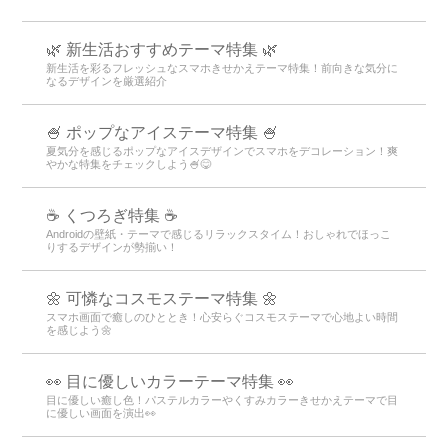
🌿 新生活おすすめテーマ特集 🌿
新生活を彩るフレッシュなスマホきせかえテーマ特集！前向きな気分に
なるデザインを厳選紹介
🍧 ポップなアイステーマ特集 🍧
夏気分を感じるポップなアイスデザインでスマホをデコレーション！爽
やかな特集をチェックしよう🍧😋
☕ くつろぎ特集 ☕
Androidの壁紙・テーマで感じるリラックスタイム！おしゃれでほっこ
りするデザインが勢揃い！
🌼 可憐なコスモステーマ特集 🌼
スマホ画面で癒しのひととき！心安らぐコスモステーマで心地よい時間
を感じよう🌼
👀 目に優しいカラーテーマ特集 👀
目に優しい癒し色！パステルカラーやくすみカラーきせかえテーマで目
に優しい画面を演出👀