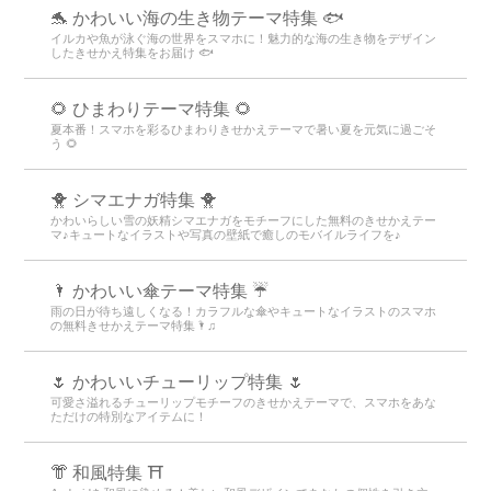
🐬 かわいい海の生き物テーマ特集 🐟
イルカや魚が泳ぐ海の世界をスマホに！魅力的な海の生き物をデザイン
したきせかえ特集をお届け 🐟
🌻 ひまわりテーマ特集 🌻
夏本番！スマホを彩るひまわりきせかえテーマで暑い夏を元気に過ごそ
う 🌻
🐥 シマエナガ特集 🐥
かわいらしい雪の妖精シマエナガをモチーフにした無料のきせかえテー
マ♪キュートなイラストや写真の壁紙で癒しのモバイルライフを♪
🌂 かわいい傘テーマ特集 ☔
雨の日が待ち遠しくなる！カラフルな傘やキュートなイラストのスマホ
の無料きせかえテーマ特集🌂♫
🌷 かわいいチューリップ特集 🌷
可愛さ溢れるチューリップモチーフのきせかえテーマで、スマホをあな
ただけの特別なアイテムに！
👘 和風特集 ⛩