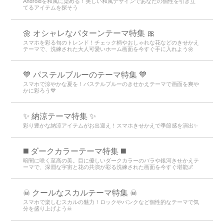
Androidを和風に染める！美しい和風デザインであなたの個性を引き立
てるアイテムを探そう
🌼 オシャレなパターンテーマ特集 🎀
スマホを彩る旬のトレンド！チェック柄やおしゃれな花などのきせかえ
テーマで、洗練された大人可愛いホーム画面を今すぐ手に入れよう🌼
💙 パステルブルーのテーマ特集 💙
スマホで涼やかな夏を！パステルブルーのきせかえテーマで画面を爽や
かに彩ろう💙
✨ 納涼テーマ特集 ✨
彩り豊かな納涼アイテムがお出迎え！スマホきせかえで季節感を演出✨
️◼️ ダークカラーテーマ特集️ ◼️
暗闇に咲く至高の美。目に優しいダークカラーのバラや銀河きせかえテ
ーマで、深淵な宇宙と花の共演が彩る洗練された画面を今すぐ堪能🌌
☠ クールなスカルテーマ特集 ☠
スマホで楽しむスカルの魅力！ロックやパンクなど個性的なテーマで気
分を盛り上げよう☠