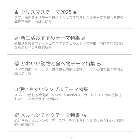
🎄 クリスマステーマ2025 🎄
スマホ画面をホリデー仕様に！クリスマスきせかえテーマで聖なる夜の
輝きを画面いっぱいに🎅
🌿 新生活おすすめテーマ特集 🌿
新生活を彩るフレッシュなスマホきせかえテーマ特集！前向きな気分に
なるデザインを厳選紹介
😸 かわいい動物と食べ物テーマ特集 🍜
スマホ画面でほっこり！食べ物を頬張る動物テーマで心落ち着く時間を
感じよう😋
◻️ 使いやすいシンプルテーマ特集 ◻️
スマホで感じる機能美！Nova Launcherユーザーにおすすめの洗練さ
れたミニマルデザイン特集◻️
🌈 メルヘンチックテーマ特集 🦄
心ときめくメルヘンの世界！スマホを彩るきせかえでゆめかわいい幻想
的な画面に🐰