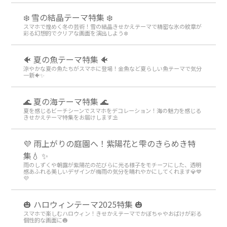
❄️ 雪の結晶テーマ特集 ❄️
スマホで煌めく冬の芸術！雪の結晶きせかえテーマで精密な氷の紋章が
彩る幻想的でクリアな画面を演出しよう❄️
🐠 夏の魚テーマ特集 🐠
涼やかな夏の魚たちがスマホに登場！金魚など夏らしい魚テーマで気分
一新🐠✨
🌊 夏の海テーマ特集 🌊
夏を感じるビーチシーンでスマホをデコレーション！海の魅力を感じる
きせかえテーマ特集をお届けします⛱️
💜 雨上がりの庭園へ！紫陽花と雫のきらめき特
集💧 ✨
雨のしずくや朝露が紫陽花の花びらに光る様子をモチーフにした、透明
感あふれる美しいデザインが梅雨の気分を晴れやかにしてくれます💎💙
💜
🎃 ハロウィンテーマ2025特集 🎃
スマホで楽しむハロウィン！きせかえテーマでかぼちゃやおばけが彩る
個性的な画面に🎃