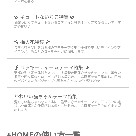
スマホを彩る！
🍓 キュートないちご特集 🍓
甘酸っぱくてキュートないちごデザイン特集！ポップで愛らしいテーマ
が勢揃い♪
🌸 梅の花特集 🌸
スマホ待ち受けを彩る梅の花モチーフ特集！優雅で美しいデザインやア
イコンが、あなたの毎日を華やかに演出します。
🍎 ラッキーチャームテーマ特集 🥑
至福の引き寄せ体験をスマホに！最新の開運きせかえテーマで、黄金の
果実や四つ葉のクローバーが彩る最高のホーム画面を毎日堪能し、日常
のデバイスからポジティブな運気をたっぷり呼び込もう🍀
かわいい猫ちゃんテーマ特集
愛らしい猫ちゃんをスマホに！最新のきせかえテーマで、モフモフの毛
並みや無邪気な仕草が彩る癒やし満載のホーム画面を毎日心ゆくまで堪
能しよう
+HOMEの使い方一覧