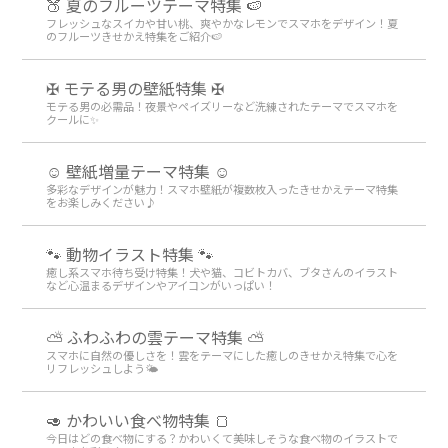
🍑 夏のフルーツテーマ特集 🍉
フレッシュなスイカや甘い桃、爽やかなレモンでスマホをデザイン！夏
のフルーツきせかえ特集をご紹介🍉
✠ モテる男の壁紙特集 ✠
モテる男の必需品！夜景やペイズリーなど洗練されたテーマでスマホを
クールに✨
☺️ 壁紙増量テーマ特集 ☺️
多彩なデザインが魅力！スマホ壁紙が複数枚入ったきせかえテーマ特集
をお楽しみください♪
🐾 動物イラスト特集 🐾
癒し系スマホ待ち受け特集！犬や猫、コビトカバ、ブタさんのイラスト
など心温まるデザインやアイコンがいっぱい！
⛅ ふわふわの雲テーマ特集 ⛅
スマホに自然の優しさを！雲をテーマにした癒しのきせかえ特集で心を
リフレッシュしよう🌤️
🥑 かわいい食べ物特集 🍞
今日はどの食べ物にする？かわいくて美味しそうな食べ物のイラストで