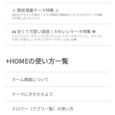
☺️ 壁紙増量テーマ特集 ☺️
多彩なデザインが魅力！スマホ壁紙が複数枚入ったきせかえテーマ特集
をお楽しみください♪
🍰 甘くて可愛い誘惑！かわいいケーキ特集 🍓
いちごやベリーがたっぷりのったショートケーキをメインに、カラフル
で甘く可愛らしいデザインのテーマがいっぱい🍰💖
+HOMEの使い方一覧
ホーム画面について
テーマにきせかえよう
ドロワー（アプリ一覧）の使い方