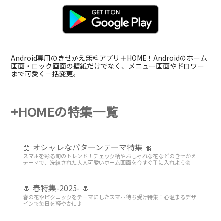
Android専用のきせかえ無料アプリ＋HOME！Androidのホーム
画面・ロック画面の壁紙だけでなく、メニュー画面やドロワー
まで可愛く一括変更。
+HOMEの特集一覧
🌼 オシャレなパターンテーマ特集 🎀
スマホを彩る旬のトレンド！チェック柄やおしゃれな花などのきせかえ
テーマで、洗練された大人可愛いホーム画面を今すぐ手に入れよう🌼
🌷 春特集-2025- 🌷
春の花やピクニックをテーマにしたスマホ待ち受け特集！心温まるデザ
インで毎日を軽やかに♪