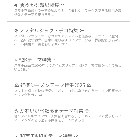
🌱 爽やかな新緑特集 🌱
スマホを新緑カラーで染めよう！目に優しくリラックスできる緑色の着
せ替えテーマで安らぎを♪
⚙️ ノスタルジック・デコ特集 🔑
ノスタルジック・デコきせかえで、スマホを優雅なアンティーク空間
へ！古い鍵や切手、歯車が織りなすヴィンテージな世界観を独り占め。
ホーム画面で日常を彩りませんか？
⭐ Y2Kテーマ特集 ⭐
スマホ画面で2000年代にタイムスリップ！Y2Kテーマで懐かしくて新し
い自分に⭐
⛰ 行楽シーズンテーマ特集2025 ⛰
スマホで感じる秋の行楽シーズン！山や小道きせかえテーマで画面をハ
イキング気分に ⛰
⛄️ かわいい雪だるまテーマ特集️ ⛄️
冬のアイドルがスマホに大集合！雪だるまきせかえテーマで愛らしいス
ノーマンが彩る心温まる画面を手に入れよう️⛄️
🍘 和菓子&和風テーマ特集 🍘