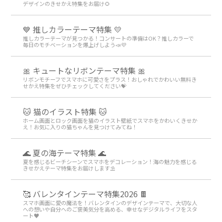
デザインのきせかえ特集をお届け🌻
💙 推しカラーテーマ特集 💛
推しカラーテーマが見つかる！コンサートの準備はOK？推しカラーで
毎日のモチベーションを爆上げしよう📣💜
🎀 キュートなリボンテーマ特集 🎀
リボンモチーフでスマホに可愛さをプラス！おしゃれでかわいい無料き
せかえ特集をぜひチェックしてください💝
🐱 猫のイラスト特集 🐱
ホーム画面とロック画面を猫のイラスト壁紙でスマホをかわいくきせか
え！お気に入りの猫ちゃんを見つけてみてね！
🌊 夏の海テーマ特集 🌊
夏を感じるビーチシーンでスマホをデコレーション！海の魅力を感じる
きせかえテーマ特集をお届けします⛱️
🥰 バレンタインテーマ特集2026 🍫
スマホ画面に愛の魔法を！バレンタインのデザインテーマで、大切な人
への想いや自分へのご褒美気分を高める、幸せなデジタルライフをスタ
ート♥️