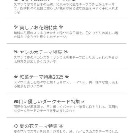
スマホで愛でる日本の伝統。和菓子や和風モチーフのきせかえテーマ
で、四季折々の風情と愛らしい色彩が彩る雅な画面を今すぐ手に入れよ
う🍘
💐 美しいお花畑特集 💐
無料の花畑のスマホきせかえで穏やかな日常を。色とりどりの美しい着
せ替えで安らぎと癒やしをチャージ。
🌴 ヤシの木テーマ特集 🌴
スマホに夏のバカンスを！ヤシの木をモチーフにしたおしゃれなきせか
え特集をお楽しみください🌴
🍁 紅葉テーマ特集2025 🍁
スマホで楽しむ様々な紅葉！きせかえテーマで赤、黄、様々な色に染ま
る絶景を独り占め🍁
🌃目に優しいダークモード特集 🌌
画面全体が黒基調で、目に優しくバッテリー消費も抑えられる、実用的
なダークモードのテーマを集めました👀✨
🌻 夏の花テーマ特集 🌺
夏の花々でスマホを彩る！ひまわり、蓮、ハイビスカスをテーマにした