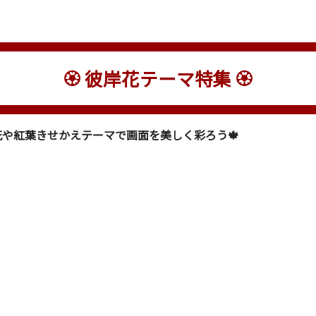
🏵 彼岸花テーマ特集 🏵
や紅葉きせかえテーマで画面を美しく彩ろう🍁