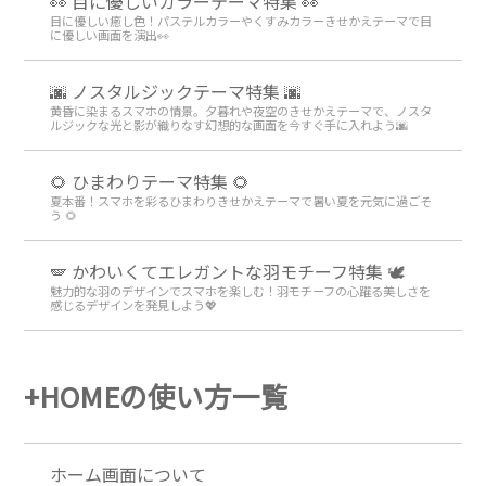
👀 目に優しいカラーテーマ特集 👀
目に優しい癒し色！パステルカラーやくすみカラーきせかえテーマで目
に優しい画面を演出👀
🌆 ノスタルジックテーマ特集 🌆
黄昏に染まるスマホの情景。夕暮れや夜空のきせかえテーマで、ノスタ
ルジックな光と影が織りなす幻想的な画面を今すぐ手に入れよう🌆
🌻 ひまわりテーマ特集 🌻
夏本番！スマホを彩るひまわりきせかえテーマで暑い夏を元気に過ごそ
う 🌻
🪽 かわいくてエレガントな羽モチーフ特集 🕊️
魅力的な羽のデザインでスマホを楽しむ！羽モチーフの心躍る美しさを
感じるデザインを発見しよう💖
+HOMEの使い方一覧
ホーム画面について