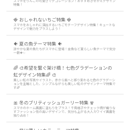
スマホをりんごの可愛さでデコレーション！おすすめきせかえデザイン
特集！
🍓 おしゃれないちご特集 🍓
スマホをおしゃれに演出するいちごモチーフデザイン特集！キュートな
デザインで魅力をプラスしよう！
🐠 夏の魚テーマ特集 🐠
涼やかな夏の魚たちがスマホに登場！金魚など夏らしい魚テーマで気分
一新🐠✨
🌈 🎨希望を繋ぐ架け橋！七色グラデーションの
虹デザイン特集🌈 🎨
美しい虹の写真やイラスト、赤から紫へと移り変わる七色のグラデーシ
ョンを主軸とした、シンプルながらも美しい虹のデザインテーマ特集で
す🌈
🎀 冬のブリティッシュガーリー特集 🧣
スマホのホーム画面に温もりをプラス！千鳥格子やチェック柄が織りな
すファッション性の高いデザインで、気分も上がる大人カワイイ画面を
独り占め！