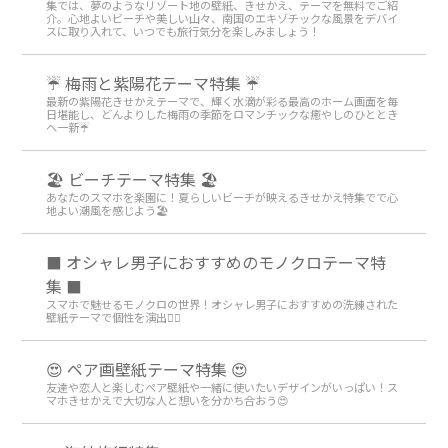
集では、夢のようなリゾート地の壁紙、きせかえ、テーマを無料でご紹
介。心地よいビーチや美しい山々、南国のエキゾチックな風景をデバイ
スに取り入れて、いつでも旅行気分を楽しみましょう！
☔ 梅雨と紫陽花テーマ特集 ☔
最新の紫陽花きせかえテーマで、輝く水滴が彩る最高のホーム画面を毎
日堪能し、どんよりした梅雨の季節をロマンチックな癒やしのひととき
へ一新☔
🏖 ビーチテーマ特集 🏖
あなたのスマホを楽園に！夏らしいビーチが映えるきせかえ特集でで心
地よい潮風を感じよう🏖
⬛ オシャレ男子におすすめのモノクロテーマ特
集 ⬛
スマホで魅せるモノクロの世界！オシャレ男子におすすめの洗練された
壁紙テーマで個性を演出💁‍♂️
😍 ペア画壁紙テーマ特集 😍
友達や恋人と楽しむペア壁紙や一緒に使いたいデザインがいっぱい！ス
マホきせかえで大切な人と想いを分かち合おう😍