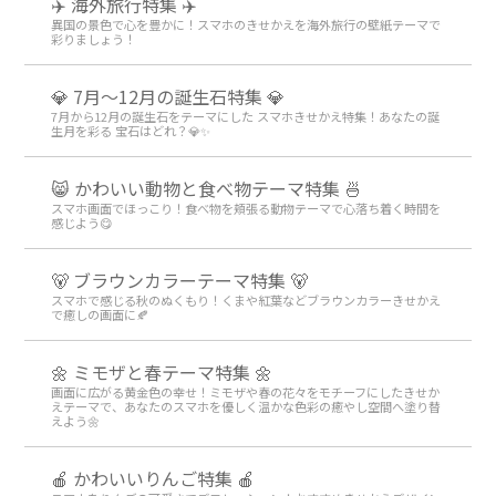
✈️ 海外旅行特集 ✈️
異国の景色で心を豊かに！スマホのきせかえを海外旅行の壁紙テーマで
彩りましょう！
💎 7月～12月の誕生石特集 💎
7月から12月の誕生石をテーマにした スマホきせかえ特集！あなたの誕
生月を彩る 宝石はどれ？💎✨
😸 かわいい動物と食べ物テーマ特集 🍜
スマホ画面でほっこり！食べ物を頬張る動物テーマで心落ち着く時間を
感じよう😋
🐻 ブラウンカラーテーマ特集 🐻
スマホで感じる秋のぬくもり！くまや紅葉などブラウンカラーきせかえ
で癒しの画面に🍂
🌼 ミモザと春テーマ特集 🌼
画面に広がる黄金色の幸せ！ミモザや春の花々をモチーフにしたきせか
えテーマで、あなたのスマホを優しく温かな色彩の癒やし空間へ塗り替
えよう🌼
🍎 かわいいりんご特集 🍎