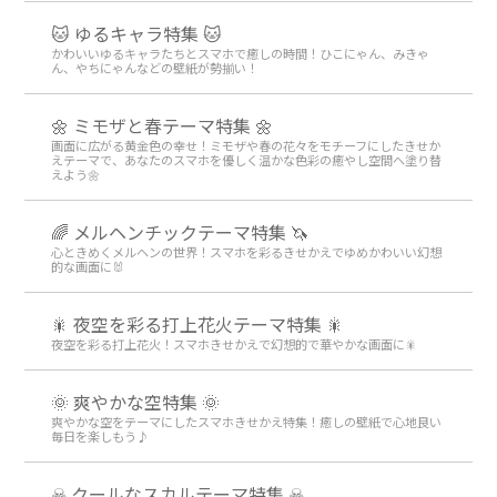
🐱 ゆるキャラ特集 🐱
かわいいゆるキャラたちとスマホで癒しの時間！ひこにゃん、みきゃ
ん、やちにゃんなどの壁紙が勢揃い！
🌼 ミモザと春テーマ特集 🌼
画面に広がる黄金色の幸せ！ミモザや春の花々をモチーフにしたきせか
えテーマで、あなたのスマホを優しく温かな色彩の癒やし空間へ塗り替
えよう🌼
🌈 メルヘンチックテーマ特集 🦄
心ときめくメルヘンの世界！スマホを彩るきせかえでゆめかわいい幻想
的な画面に🐰
🎇 夜空を彩る打上花火テーマ特集 🎇
夜空を彩る打上花火！スマホきせかえで幻想的で華やかな画面に🎇
🌞 爽やかな空特集 🌞
爽やかな空をテーマにしたスマホきせかえ特集！癒しの壁紙で心地良い
毎日を楽しもう♪
☠ クールなスカルテーマ特集 ☠