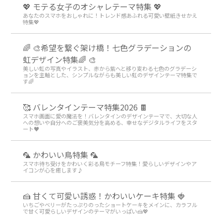
💖 モテる女子のオシャレテーマ特集 💖
あなたのスマホをおしゃれに！トレンド感あふれる可愛い壁紙きせかえ
特集💖
🌈 🎨希望を繋ぐ架け橋！七色グラデーションの
虹デザイン特集🌈 🎨
美しい虹の写真やイラスト、赤から紫へと移り変わる七色のグラデーシ
ョンを主軸とした、シンプルながらも美しい虹のデザインテーマ特集で
す🌈
🥰 バレンタインテーマ特集2026 🍫
スマホ画面に愛の魔法を！バレンタインのデザインテーマで、大切な人
への想いや自分へのご褒美気分を高める、幸せなデジタルライフをスタ
ート♥️
🦜 かわいい鳥特集 🦜
スマホ待ち受けをかわいく彩る鳥モチーフ特集！愛らしいデザインやア
イコンが心を癒します♪
🍰 甘くて可愛い誘惑！かわいいケーキ特集 🍓
いちごやベリーがたっぷりのったショートケーキをメインに、カラフル
で甘く可愛らしいデザインのテーマがいっぱい🍰💖