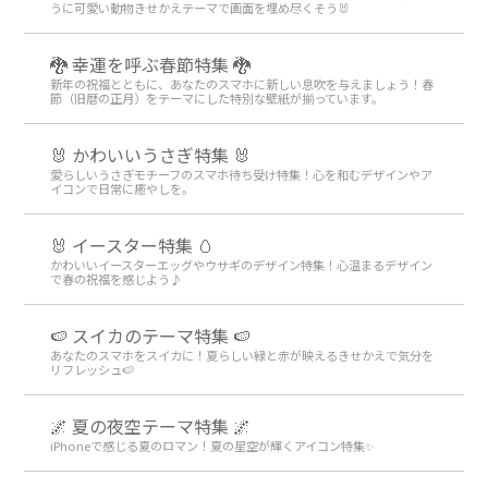
うに可愛い動物きせかえテーマで画面を埋め尽くそう🐰
🐉 幸運を呼ぶ春節特集 🐉
新年の祝福とともに、あなたのスマホに新しい息吹を与えましょう！春
節（旧暦の正月）をテーマにした特別な壁紙が揃っています。
🐰 かわいいうさぎ特集 🐰
愛らしいうさぎモチーフのスマホ待ち受け特集！心を和むデザインやア
イコンで日常に癒やしを。
🐰 イースター特集 🥚
かわいいイースターエッグやウサギのデザイン特集！心温まるデザイン
で春の祝福を感じよう♪
🍉 スイカのテーマ特集 🍉
あなたのスマホをスイカに！夏らしい緑と赤が映えるきせかえで気分を
リフレッシュ🍉
🌌 夏の夜空テーマ特集 🌌
iPhoneで感じる夏のロマン！夏の星空が輝くアイコン特集✨