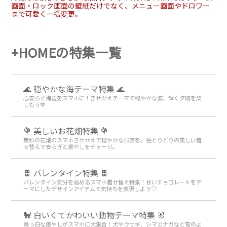
画面・ロック画面の壁紙だけでなく、メニュー画面やドロワー
まで可愛く一括変更。
+HOMEの特集一覧
🌊 穏やかな海テーマ特集 🌊
心安らぐ海辺をスマホに！きせかえテーマで穏やかな波、輝く夕陽を楽
しもう💙
💐 美しいお花畑特集 💐
無料の花畑のスマホきせかえで穏やかな日常を。色とりどりの美しい着
せ替えで安らぎと癒やしをチャージ。
🍫 バレンタイン特集 🍫
バレンタイン気分を高めるスマホ着せ替え特集！甘いチョコレートをテ
ーマにしたデザインアイテムで気持ちを表現しよう♡
🐩 白いくてかわいい動物テーマ特集 🐰
真っ白な癒やしがスマホに大集合！犬やウサギ、シマエナガなど雪のよ