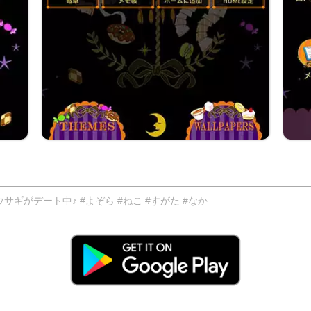
がデート中♪ #よぞら #ねこ #すがた #なか