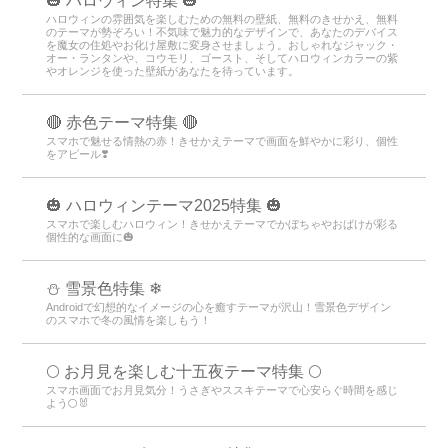
🎃 ハロウィン特集 🎃
ハロウィンの雰囲気を楽しむための無料の壁紙、無料のきせかえ、無料
のテーマが勢ぞろい！不気味で魅力的なデザインで、あなたのデバイス
を魔女の住処やお化け屋敷に変身させましょう。おしゃれなジャック・
オー・ランタンや、コウモリ、ゴースト、そしてハロウィンカラーの紫
やオレンジを使った壁紙があなたを待っています。
🔴 赤色テーマ特集 🔴
スマホで魅せる情熱の赤！きせかえテーマで画面を鮮やかに彩り、個性
をアピール❣️
🎃 ハロウィンテーマ2025特集 🎃
スマホで楽しむハロウィン！きせかえテーマでかぼちゃやおばけが彩る
個性的な画面に🎃
⛄ 雪景色特集 ❄
Androidで幻想的なイメージの心を癒すテーマが沢山！雪景色デザイン
のスマホで冬の風情を楽しもう！
🌕 お月見を楽しむ十五夜テーマ特集 🌕
スマホ画面でお月見気分！うさぎやススキテーマで心安らぐ時間を感じ
よう🌕🐰