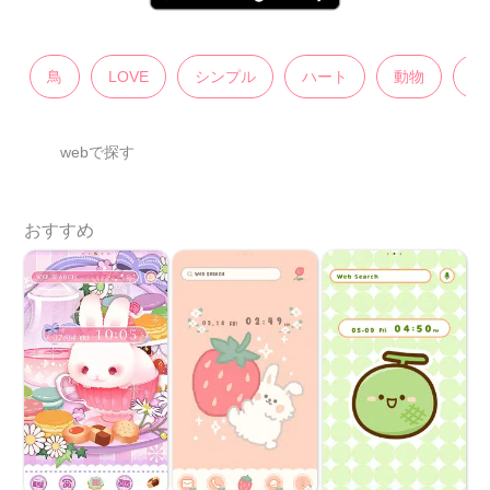
鳥
LOVE
シンプル
ハート
動物
キ
webで探す
おすすめ