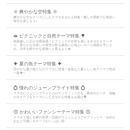
🌞 爽やかな空特集 🌞
爽やかな空をテーマにしたスマホきせかえ特集！癒しの壁紙で心地良い
毎日を楽しもう♪
🥪 ピクニックと自然テーマ特集 🌳
画面越しに広がる開放感！ピクニックや自然を感じるきせかえテーマ
で、柔らかな日差しや青空が彩る最高に心地よいホーム画面を手に入
れ、日常を軽やかな冒険へと変えよう🥪
🐠 夏の魚テーマ特集 🐠
涼やかな夏の魚たちがスマホに登場！金魚など夏らしい魚テーマで気分
一新🐠✨
💍 憧れのジューンブライド特集 💍
スマホにジューンブライドのロマンティックさを！教会やビーチ、指輪
のモチーフをテーマにしたきせかえ特集をお届け💖
😍 かわいいファンシーテーマ特集 😍
スマホで感じる夢の世界！話題のウィッシュコアやファンシー・ゆめか
わなど可愛いモチーフがいっぱい😍