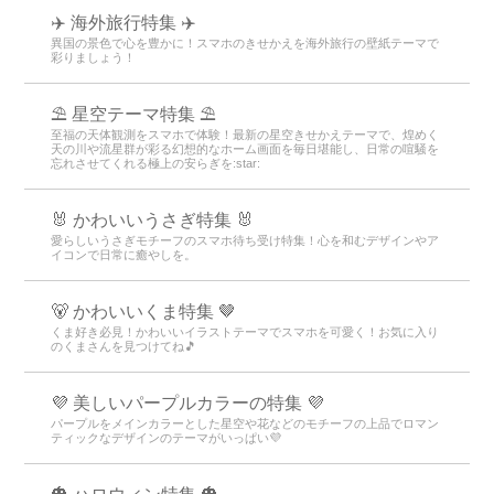
✈️ 海外旅行特集 ✈️
異国の景色で心を豊かに！スマホのきせかえを海外旅行の壁紙テーマで
彩りましょう！
⛱️ 星空テーマ特集 ⛱️
至福の天体観測をスマホで体験！最新の星空きせかえテーマで、煌めく
天の川や流星群が彩る幻想的なホーム画面を毎日堪能し、日常の喧騒を
忘れさせてくれる極上の安らぎを:star:️
🐰 かわいいうさぎ特集 🐰
愛らしいうさぎモチーフのスマホ待ち受け特集！心を和むデザインやア
イコンで日常に癒やしを。
🐻 かわいいくま特集 🤎
くま好き必見！かわいいイラストテーマでスマホを可愛く！お気に入り
のくまさんを見つけてね🎵
💜 美しいパープルカラーの特集 💜
パープルをメインカラーとした星空や花などのモチーフの上品でロマン
ティックなデザインのテーマがいっぱい💜