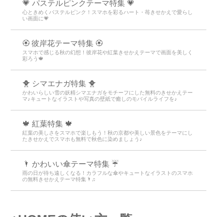
💗 パステルピンクテーマ特集 💗
心ときめくパステルピンク！スマホを彩るハート・苺きせかえで愛らし
い画面に💗
🏵 彼岸花テーマ特集 🏵
スマホで感じる秋の幻想！彼岸花や紅葉きせかえテーマで画面を美しく
彩ろう🍁
🐥 シマエナガ特集 🐥
かわいらしい雪の妖精シマエナガをモチーフにした無料のきせかえテー
マ♪キュートなイラストや写真の壁紙で癒しのモバイルライフを♪
🍁 紅葉特集 🍁
紅葉の美しさをスマホで楽しもう！秋の京都や美しい景色をテーマにし
たきせかえでスマホも無料で秋色に染めましょう♪
🌂 かわいい傘テーマ特集 ☔
雨の日が待ち遠しくなる！カラフルな傘やキュートなイラストのスマホ
の無料きせかえテーマ特集🌂♫