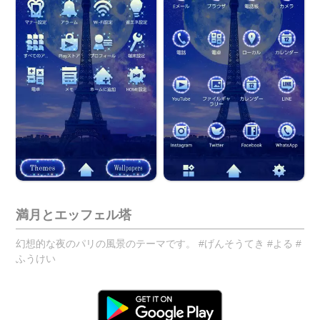
満月とエッフェル塔
幻想的な夜のパリの風景のテーマです。 #げんそうてき #よる #
ふうけい