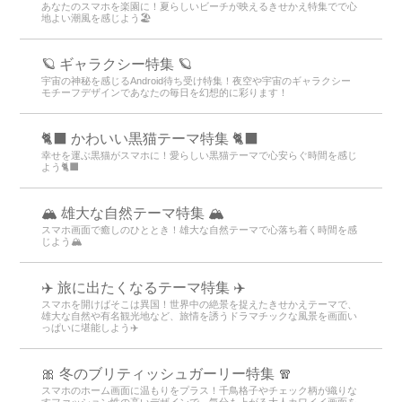
あなたのスマホを楽園に！夏らしいビーチが映えるきせかえ特集でで心
地よい潮風を感じよう🏖
🪐 ギャラクシー特集 🪐
宇宙の神秘を感じるAndroid待ち受け特集！夜空や宇宙のギャラクシー
モチーフデザインであなたの毎日を幻想的に彩ります！
🐈‍⬛ かわいい黒猫テーマ特集 🐈‍⬛
幸せを運ぶ黒猫がスマホに！愛らしい黒猫テーマで心安らぐ時間を感じ
よう🐈‍⬛
🏔️ 雄大な自然テーマ特集 🏔️
スマホ画面で癒しのひととき！雄大な自然テーマで心落ち着く時間を感
じよう🏔️
✈️ 旅に出たくなるテーマ特集 ✈️
スマホを開けばそこは異国！世界中の絶景を捉えたきせかえテーマで、
雄大な自然や有名観光地など、旅情を誘うドラマチックな風景を画面い
っぱいに堪能しよう✈️
🎀 冬のブリティッシュガーリー特集 🧣
スマホのホーム画面に温もりをプラス！千鳥格子やチェック柄が織りな
すファッション性の高いデザインで、気分も上がる大人カワイイ画面を