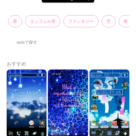
星
エッフェル塔
ファンタジー
空
青
webで探す
おすすめ