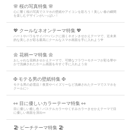
🌸 桜の写真特集 🌸
心に響く桜の写真でスマホの壁紙やアイコンを彩ろう！美しい春の瞬間
を楽しむデザインがいっぱい！
💖 クールなネオンテーマ特集 💖
ハートやバラをサイバーパンクに描くネオンきせかえテーマで、近未来
的な美しさが彩る最高にクールなスマホ画面を手に入れよう🌹
🌼 花柄ーマ特集 🌼
おしゃれな花柄きせかえテーマで、可憐なフラワーモチーフが彩る華や
かで洗練されたホーム画面を今すぐ手に入れよう🌼
✠ モテる男の壁紙特集 ✠
モテる男の必需品！夜景やペイズリーなど洗練されたテーマでスマホを
クールに✨
👀 目に優しいカラーテーマ特集 👀
目に優しい癒し色！パステルカラーやくすみカラーきせかえテーマで目
に優しい画面を演出👀
🏖 ビーチテーマ特集 🏖