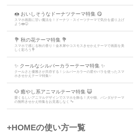
🍩 おいしそうなドーナツテーマ特集 😋
スマホ画面に甘い魔法を！ドーナツ・スイーツテーマで気分を盛り上げ
よう🍩😋
💐 秋の花テーマ特集 💐
スマホで感じる秋の香り！金木犀やコスモスきせかえテーマで画面を美
しく彩ろう💐
✨ クールなシルバーカラーテーマ特集 ✨
クールさと優雅さが共存する！シルバーカラーの星やバラを使ったスマ
ホきせかえテーマ特集✨
🐶 癒やし系アニマルテーマ特集 😺
愛くるしいアニマルデザインでスマホを飾る！犬や猫、パンダがテーマ
の無料きせかえ特集をお見逃しなく 🐾
+HOMEの使い方一覧