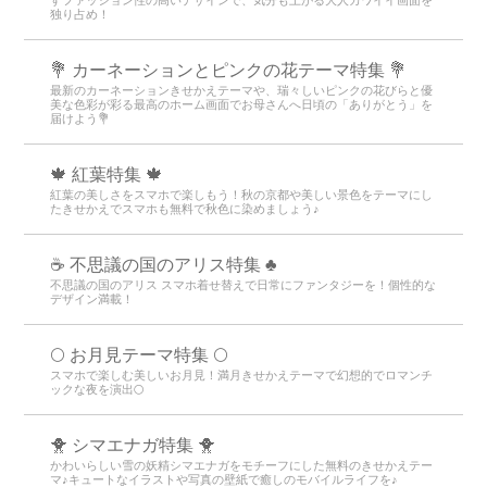
独り占め！
💐 カーネーションとピンクの花テーマ特集 💐
最新のカーネーションきせかえテーマや、瑞々しいピンクの花びらと優
美な色彩が彩る最高のホーム画面でお母さんへ日頃の「ありがとう」を
届けよう💐
🍁 紅葉特集 🍁
紅葉の美しさをスマホで楽しもう！秋の京都や美しい景色をテーマにし
たきせかえでスマホも無料で秋色に染めましょう♪
☕ 不思議の国のアリス特集 ♣
不思議の国のアリス スマホ着せ替えで日常にファンタジーを！個性的な
デザイン満載！
🌕 お月見テーマ特集 🌕
スマホで楽しむ美しいお月見！満月きせかえテーマで幻想的でロマンチ
ックな夜を演出🌕
🐥 シマエナガ特集 🐥
かわいらしい雪の妖精シマエナガをモチーフにした無料のきせかえテー
マ♪キュートなイラストや写真の壁紙で癒しのモバイルライフを♪