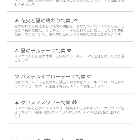
スマホで感じる秋の香り！金木犀やコスモスきせかえテーマで画面を美
しく彩ろう💐
🎆 花火と夏の終わり特集 🎆
夏の終わりを彩る美しい花火の瞬間を、あなたのデバイスで楽しみませ
んか？特別な壁紙、きせかえ、テーマを無料でご用意しました！幻想的
な花火のデザインで、夏の思い出をいつでも振り返ることができます。
🍉 夏のチルテーマ特集 💖
スマホで楽しむ夏の休息！心安らぐチル系テーマで気分をゆったりと過
ごそう🍉
💛 パステルイエローテーマ特集 💛
あなたのデバイスを爽やかに演出！爽やかなパステルイエローのきせか
えでハッピーなホーム画面を毎日心ゆくまで堪能しよう💛
🎄 クリスマスツリー特集 🎁
スマホで楽しむクリスマスツリー特集♪おしゃれなツリーのデザインを
きせかえて、無料の壁紙やアイコンからクリスマス気分を盛り上げよ
う！