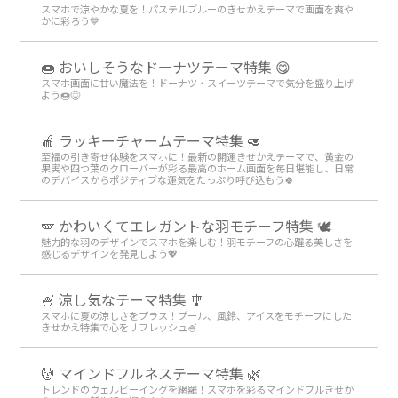
スマホで涼やかな夏を！パステルブルーのきせかえテーマで画面を爽や
かに彩ろう💙
🍩 おいしそうなドーナツテーマ特集 😋
スマホ画面に甘い魔法を！ドーナツ・スイーツテーマで気分を盛り上げ
よう🍩😋
🍎 ラッキーチャームテーマ特集 🥑
至福の引き寄せ体験をスマホに！最新の開運きせかえテーマで、黄金の
果実や四つ葉のクローバーが彩る最高のホーム画面を毎日堪能し、日常
のデバイスからポジティブな運気をたっぷり呼び込もう🍀
🪽 かわいくてエレガントな羽モチーフ特集 🕊️
魅力的な羽のデザインでスマホを楽しむ！羽モチーフの心躍る美しさを
感じるデザインを発見しよう💖
🍧 涼し気なテーマ特集 🎐
スマホに夏の涼しさをプラス！プール、風鈴、アイスをモチーフにした
きせかえ特集で心をリフレッシュ🍧
💆 マインドフルネステーマ特集 🌿
トレンドのウェルビーイングを網羅！スマホを彩るマインドフルきせか