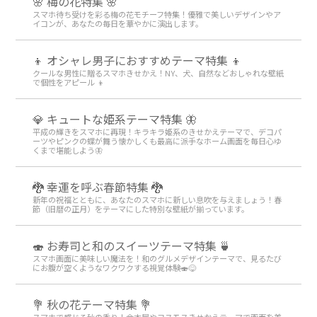
🌸 梅の花特集 🌸
スマホ待ち受けを彩る梅の花モチーフ特集！優雅で美しいデザインやア
イコンが、あなたの毎日を華やかに演出します。
👦 オシャレ男子におすすめテーマ特集 👦
クールな男性に贈るスマホきせかえ！NY、犬、自然などおしゃれな壁紙
で個性をアピール 👦
💎 キュートな姫系テーマ特集 🦋
平成の輝きをスマホに再現！キラキラ姫系のきせかえテーマで、デコパ
ーツやピンクの蝶が舞う懐かしくも最高に派手なホーム画面を毎日心ゆ
くまで堪能しよう🦋
🐉 幸運を呼ぶ春節特集 🐉
新年の祝福とともに、あなたのスマホに新しい息吹を与えましょう！春
節（旧暦の正月）をテーマにした特別な壁紙が揃っています。
🍣 お寿司と和のスイーツテーマ特集 🍵
スマホ画面に美味しい魔法を！和のグルメデザインテーマで、見るたび
にお腹が空くようなワクワクする視覚体験🍣😋
💐 秋の花テーマ特集 💐