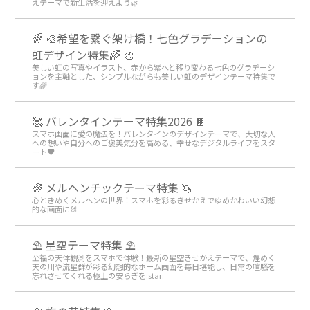
えテーマで新生活を迎えよう🌿
🌈 🎨希望を繋ぐ架け橋！七色グラデーションの
虹デザイン特集🌈 🎨
美しい虹の写真やイラスト、赤から紫へと移り変わる七色のグラデーシ
ョンを主軸とした、シンプルながらも美しい虹のデザインテーマ特集で
す🌈
🥰 バレンタインテーマ特集2026 🍫
スマホ画面に愛の魔法を！バレンタインのデザインテーマで、大切な人
への想いや自分へのご褒美気分を高める、幸せなデジタルライフをスタ
ート♥️
🌈 メルヘンチックテーマ特集 🦄
心ときめくメルヘンの世界！スマホを彩るきせかえでゆめかわいい幻想
的な画面に🐰
⛱️ 星空テーマ特集 ⛱️
至福の天体観測をスマホで体験！最新の星空きせかえテーマで、煌めく
天の川や流星群が彩る幻想的なホーム画面を毎日堪能し、日常の喧騒を
忘れさせてくれる極上の安らぎを:star:️