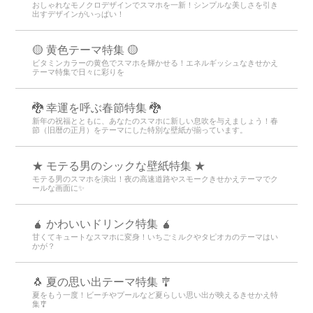
おしゃれなモノクロデザインでスマホを一新！シンプルな美しさを引き
出すデザインがいっぱい！
🟡 黄色テーマ特集 🟡
ビタミンカラーの黄色でスマホを輝かせる！エネルギッシュなきせかえ
テーマ特集で日々に彩りを
🐉 幸運を呼ぶ春節特集 🐉
新年の祝福とともに、あなたのスマホに新しい息吹を与えましょう！春
節（旧暦の正月）をテーマにした特別な壁紙が揃っています。
★ モテる男のシックな壁紙特集 ★
モテる男のスマホを演出！夜の高速道路やスモークきせかえテーマでク
ールな画面に✨
🧉 かわいいドリンク特集 🧉
甘くてキュートなスマホに変身！いちごミルクやタピオカのテーマはい
かが？
🐧 夏の思い出テーマ特集 🎐
夏をもう一度！ビーチやプールなど夏らしい思い出が映えるきせかえ特
集🎐