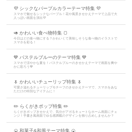
💜 シックなパープルカラーテーマ特集 💜
スマホで魅せるシックなパープル！花や風景きせかえテーマで上品で大
人っぽい画面を演出💜
🥑 かわいい食べ物特集 🍞
今日はどの食べ物にする？かわいくて美味しそうな食べ物のイラストで
スマホを彩る！
💙 パステルブルーのテーマ特集 💙
スマホで涼やかな夏を！パステルブルーのきせかえテーマで画面を爽や
かに彩ろう💙
🌷 かわいいチューリップ特集 🌷
可愛さ溢れるチューリップモチーフのきせかえテーマで、スマホをあな
ただけの特別なアイテムに！
✏️ らくがきポップ特集 ✏️
らくがきポップきせかえで、気分がアガるキュートなホーム画面にチェ
ンジ！手書き風画面でゆる感満載のデザインを独り占めしませんか？
🍘 和菓子&和風テーマ特集 🍘