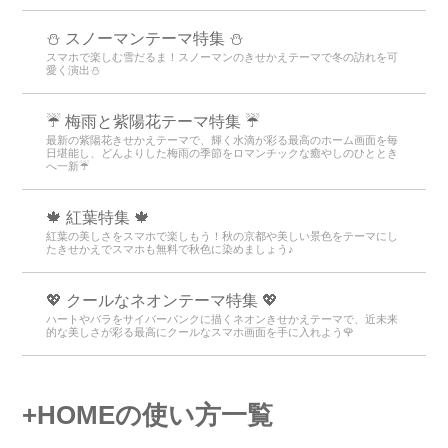
⛄ スノーマンテーマ特集 ⛄
スマホで楽しむ雪だるま！スノーマンのきせかえテーマで冬の訪れを可
愛く演出⛄
☔ 梅雨と紫陽花テーマ特集 ☔
最新の紫陽花きせかえテーマで、輝く水滴が彩る最高のホーム画面を毎
日堪能し、どんよりした梅雨の季節をロマンチックな癒やしのひととき
へ一新☔
🍁 紅葉特集 🍁
紅葉の美しさをスマホで楽しもう！秋の京都や美しい景色をテーマにし
たきせかえでスマホも無料で秋色に染めましょう♪
💖 クールなネオンテーマ特集 💖
ハートやバラをサイバーパンクに描くネオンきせかえテーマで、近未来
的な美しさが彩る最高にクールなスマホ画面を手に入れよう🌹
+HOMEの使い方一覧