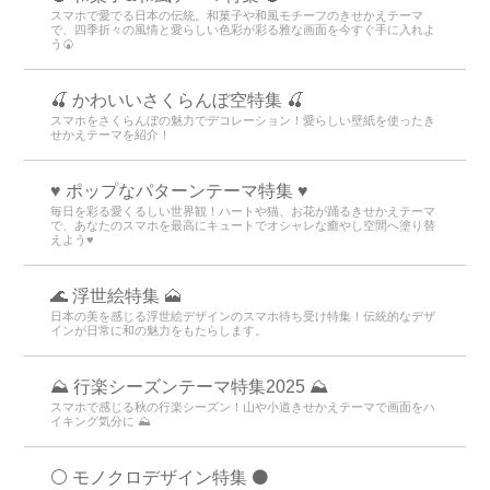
スマホで愛でる日本の伝統。和菓子や和風モチーフのきせかえテーマ
で、四季折々の風情と愛らしい色彩が彩る雅な画面を今すぐ手に入れよ
う🍘
🍒 かわいいさくらんぼ空特集 🍒
スマホをさくらんぼの魅力でデコレーション！愛らしい壁紙を使ったき
せかえテーマを紹介！
♥️ ポップなパターンテーマ特集 ♥️
毎日を彩る愛くるしい世界観！ハートや猫、お花が踊るきせかえテーマ
で、あなたのスマホを最高にキュートでオシャレな癒やし空間へ塗り替
えよう♥️
🌊 浮世絵特集 🗻
日本の美を感じる浮世絵デザインのスマホ待ち受け特集！伝統的なデザ
インが日常に和の魅力をもたらします。
⛰ 行楽シーズンテーマ特集2025 ⛰
スマホで感じる秋の行楽シーズン！山や小道きせかえテーマで画面をハ
イキング気分に ⛰
⚪️ モノクロデザイン特集 ⚫️