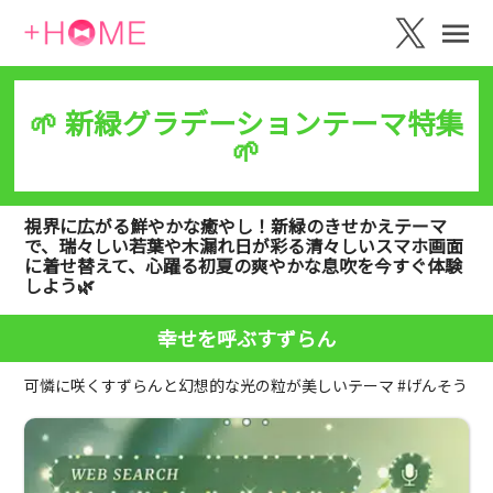
🌱 新緑グラデーションテーマ特集
🌱
視界に広がる鮮やかな癒やし！新緑のきせかえテーマ
で、瑞々しい若葉や木漏れ日が彩る清々しいスマホ画面
に着せ替えて、心躍る初夏の爽やかな息吹を今すぐ体験
しよう🌿
幸せを呼ぶすずらん
可憐に咲くすずらんと幻想的な光の粒が美しいテーマ #げんそう