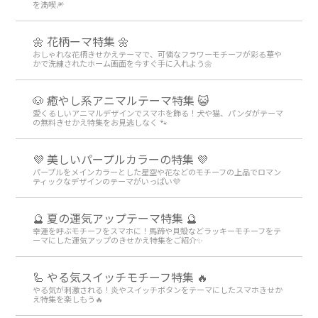
を満喫🎆
🌼 花柄ーマ特集 🌼
おしゃれな花柄きせかえテーマで、可憐なフラワーモチーフが彩る華や
かで洗練されたホーム画面を今すぐ手に入れよう🌼
🐶 癒やし系アニマルテーマ特集 😺
愛くるしいアニマルデザインでスマホを飾る！犬や猫、パンダがテーマ
の無料きせかえ特集をお見逃しなく 🐾
💜 美しいパープルカラーの特集 💜
パープルをメインカラーとした星空や花などのモチーフの上品でロマン
ティックなデザインのテーマがいっぱい💜
🔮 夏の運気アップテーマ特集 🔮
幸運を呼ぶモチーフをスマホに！馬蹄や貝殻などラッキーモチーフをテ
ーマにした運気アップのきせかえ特集をご紹介✨
🦾 やる気スイッチモチーフ特集 🔥
やる気が刺激される！炎やスイッチボタンをテーマにしたスマホきせか
え特集を楽しもう🔥