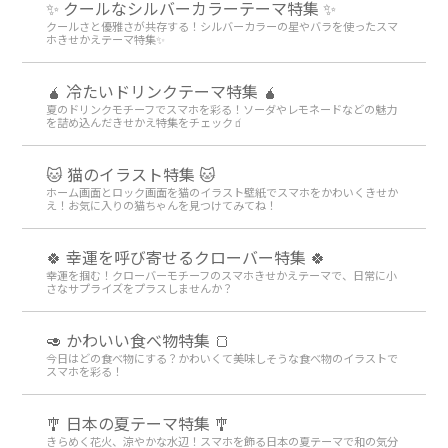
✨ クールなシルバーカラーテーマ特集 ✨
クールさと優雅さが共存する！シルバーカラーの星やバラを使ったスマ
ホきせかえテーマ特集✨
🧉 冷たいドリンクテーマ特集 🧉
夏のドリンクモチーフでスマホを彩る！ソーダやレモネードなどの魅力
を詰め込んだきせかえ特集をチェック🧃
🐱 猫のイラスト特集 🐱
ホーム画面とロック画面を猫のイラスト壁紙でスマホをかわいくきせか
え！お気に入りの猫ちゃんを見つけてみてね！
🍀 幸運を呼び寄せるクローバー特集 🍀
幸運を掴む！クローバーモチーフのスマホきせかえテーマで、日常に小
さなサプライズをプラスしませんか？
🥑 かわいい食べ物特集 🍞
今日はどの食べ物にする？かわいくて美味しそうな食べ物のイラストで
スマホを彩る！
🎐 日本の夏テーマ特集 🎐
きらめく花火、涼やかな水辺！スマホを飾る日本の夏テーマで和の気分