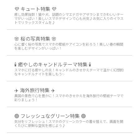
💜 キュート特集 💜
癒し効果抜群！猫や犬、話題のシマエナガやアザラシまでかわいいテー
マがいっぱい！楽しいスマホデザインで心も元気♪お気に入りのイラス
トでリラックスタイムを♪
🌸 桜の写真特集 🌸
心に響く桜の写真でスマホの壁紙やアイコンを彩ろう！美しい春の瞬間
を楽しむデザインがいっぱい！
🕯️ 癒やしのキャンドルテーマ特集 🕯️
スマホに灯る癒やしの炎！キャンドルのきせかえテーマで温かく幻想的
なキャンドルナイトを楽しもう️✨️
✈️ 海外旅行特集 ✈️
異国の景色で心を豊かに！スマホのきせかえを海外旅行の壁紙テーマで
彩りましょう！
🟢 フレッシュなグリーン特集 🟢
気分をリフレッシュ！スマホのグリーンカラーの着せ替えで、画面を開
くたびに新鮮な空気を感じよう♪