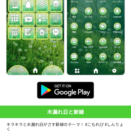
木漏れ日と新緑
キラキラと木漏れ日がさす新緑のテーマ！ #こもれび #しんりょ
く