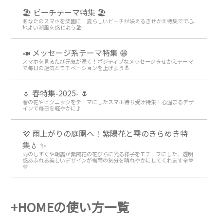
🏖 ビーチテーマ特集 🏖
あなたのスマホを楽園に！夏らしいビーチが映えるきせかえ特集でで心
地よい潮風を感じよう🏖
📣 メッセージ系テーマ特集 😁
スマホを見るたび元気が湧く！ポジティブなメッセージきせかえテーマ
で毎日の運気とモチベーションを上げよう🔝
🌷 春特集-2025- 🌷
春の花やピクニックをテーマにしたスマホ待ち受け特集！心温まるデザ
インで毎日を軽やかに♪
💜 雨上がりの庭園へ！紫陽花と雫のきらめき特
集💧 ✨
雨のしずくや朝露が紫陽花の花びらに光る様子をモチーフにした、透明
感あふれる美しいデザインが梅雨の気分を晴れやかにしてくれます💎💙
💜
+HOMEの使い方一覧