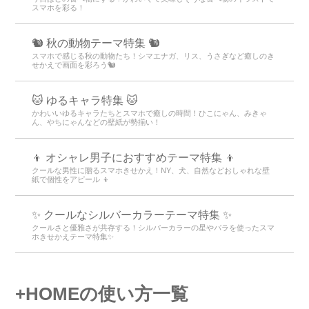
スマホを彩る！
🐿️ 秋の動物テーマ特集 🐿️
スマホで感じる秋の動物たち！シマエナガ、リス、うさぎなど癒しのき
せかえで画面を彩ろう🐿️
🐱 ゆるキャラ特集 🐱
かわいいゆるキャラたちとスマホで癒しの時間！ひこにゃん、みきゃ
ん、やちにゃんなどの壁紙が勢揃い！
👦 オシャレ男子におすすめテーマ特集 👦
クールな男性に贈るスマホきせかえ！NY、犬、自然などおしゃれな壁
紙で個性をアピール 👦
✨ クールなシルバーカラーテーマ特集 ✨
クールさと優雅さが共存する！シルバーカラーの星やバラを使ったスマ
ホきせかえテーマ特集✨
+HOMEの使い方一覧