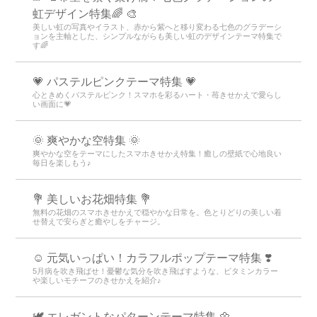
虹デザイン特集🌈 🎨
美しい虹の写真やイラスト、赤から紫へと移り変わる七色のグラデーシ
ョンを主軸とした、シンプルながらも美しい虹のデザインテーマ特集で
す🌈
💗 パステルピンクテーマ特集 💗
心ときめくパステルピンク！スマホを彩るハート・苺きせかえで愛らし
い画面に💗
🌞 爽やかな空特集 🌞
爽やかな空をテーマにしたスマホきせかえ特集！癒しの壁紙で心地良い
毎日を楽しもう♪
💐 美しいお花畑特集 💐
無料の花畑のスマホきせかえで穏やかな日常を。色とりどりの美しい着
せ替えで安らぎと癒やしをチャージ。
☺️ 元気いっぱい！カラフルポップテーマ特集 ❣️
5月病を吹き飛ばせ！憂鬱な気分を吹き飛ばすような、ビタミンカラー
や楽しいモチーフのきせかえを紹介♪
🕊️ エレガントなパターンテーマ特集 🌼