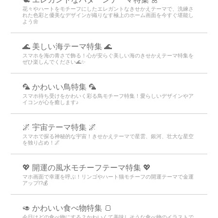
花々やハートをモチーフにしたエレガントなきせかえテーマで、洗練さ
れた色彩と優美なデザインが織りなす極上のホーム画面を今すぐ堪能し
よう🌼
🌊 美しい海テーマ特集 🌊
スマホを海の青さで飾る！心が安らぐ美しい海のきせかえテーマ特集を
ぜひ楽しんでください🌊✨
🦜 かわいい鳥特集 🦜
スマホ待ち受けをかわいく彩る鳥モチーフ特集！愛らしいデザインやア
イコンが心を癒します♪
🌌 宇宙テーマ特集 🌌
スマホで探る神秘的な宇宙！きせかえテーマで星雲、銀河、壮大な星空
を独り占め！🌌
💖 開運の風水モチーフテーマ特集 💖
マホ画面で幸運を呼ぶ！リンゴやハート猫モチーフの開運テーマで金運
アップ!?💰
🥑 かわいい食べ物特集 🍞
今日はどの食べ物にする？かわいくて美味しそうな食べ物のイラストで