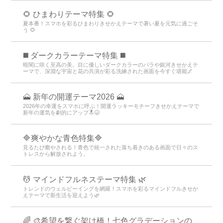
🌻 ひまわりテーマ特集 🌻
夏本番！スマホを彩るひまわりきせかえテーマで暑い夏を元気に過ごそ
う 🌻
️◼️ ダークカラーテーマ特集️ ◼️
暗闇に咲く至高の美。目に優しいダークカラーのバラや銀河きせかえテ
ーマで、深淵な宇宙と花の共演が彩る洗練された画面を今すぐ堪能🌌
🗻 新年の開運テーマ2026 🗻
2026年の幸運をスマホに呼ぶ！開運ラッキーモチーフきせかえテーマで
新年の運気を劇的にアップ🔝😆
🔷爽やかな青色特集🔷
見るたび癒やされる！青色で統一された落ち着きのある画面で日々のス
トレスから解放されよう。
💆 マインドフルネステーマ特集 🌿
トレンドのウェルビーイングを網羅！スマホを彩るマインドフルきせか
えテーマで新生活を迎えよう🌿
🌈 🎨希望を繋ぐ架け橋！七色グラデーションの