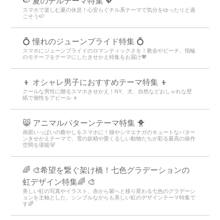
🍉 夏のチルテーマ特集 💖
スマホで楽しむ夏の休息！心安らぐチル系テーマで気分をゆったりと過
ごそう🍉
💍 憧れのジューンブライド特集 💍
スマホにジューンブライドのロマンティックさを！教会やビーチ、指輪
のモチーフをテーマにしたきせかえ特集をお届け💖
👦 オシャレ男子におすすめテーマ特集 👦
クールな男性に贈るスマホきせかえ！NY、犬、自然などおしゃれな壁
紙で個性をアピール 👦
😸 アニマルパターンテーマ特集 🐥
画面いっぱいの癒やしをスマホに！猫やシマエナガのキュートなパター
ンきせかえテーマで、雪の妖精や愛くるしい動物たちが彩る最高の操作
空間を堪能🐻
🌈 🎨希望を繋ぐ架け橋！七色グラデーションの
虹デザイン特集🌈 🎨
美しい虹の写真やイラスト、赤から紫へと移り変わる七色のグラデーシ
ョンを主軸とした、シンプルながらも美しい虹のデザインテーマ特集で
す🌈