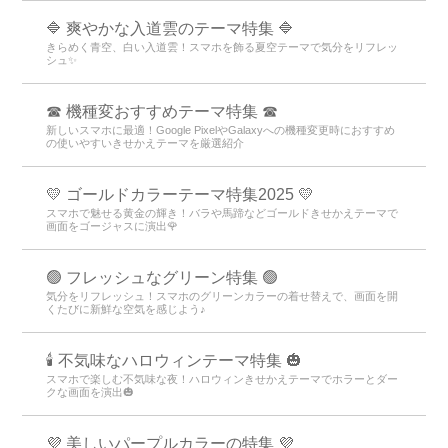
🔷 爽やかな入道雲のテーマ特集 🔷
きらめく青空、白い入道雲！スマホを飾る夏空テーマで気分をリフレッ
シュ✨
☎ 機種変おすすめテーマ特集 ☎
新しいスマホに最適！Google PixelやGalaxyへの機種変更時におすすめ
の使いやすいきせかえテーマを厳選紹介
💛 ゴールドカラーテーマ特集2025 💛
スマホで魅せる黄金の輝き！バラや馬蹄などゴールドきせかえテーマで
画面をゴージャスに演出🌹
🟢 フレッシュなグリーン特集 🟢
気分をリフレッシュ！スマホのグリーンカラーの着せ替えで、画面を開
くたびに新鮮な空気を感じよう♪
🕯️ 不気味なハロウィンテーマ特集 🎃
スマホで楽しむ不気味な夜！ハロウィンきせかえテーマでホラーとダー
クな画面を演出🎃
💜 美しいパープルカラーの特集 💜