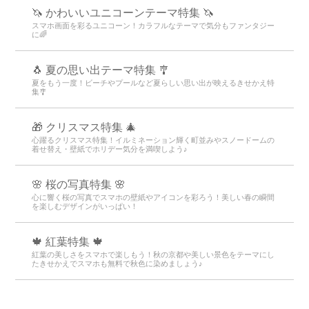
🦄 かわいいユニコーンテーマ特集 🦄
スマホ画面を彩るユニコーン！カラフルなテーマで気分もファンタジー
に🌈
🐧 夏の思い出テーマ特集 🎐
夏をもう一度！ビーチやプールなど夏らしい思い出が映えるきせかえ特
集🎐
🎁 クリスマス特集 🎄
心躍るクリスマス特集！イルミネーション輝く町並みやスノードームの
着せ替え・壁紙でホリデー気分を満喫しよう♪
🌸 桜の写真特集 🌸
心に響く桜の写真でスマホの壁紙やアイコンを彩ろう！美しい春の瞬間
を楽しむデザインがいっぱい！
🍁 紅葉特集 🍁
紅葉の美しさをスマホで楽しもう！秋の京都や美しい景色をテーマにし
たきせかえでスマホも無料で秋色に染めましょう♪