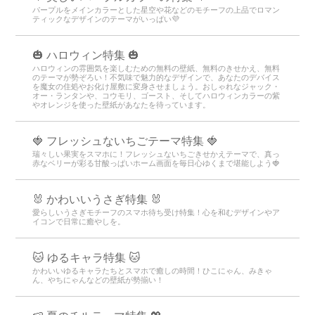
パープルをメインカラーとした星空や花などのモチーフの上品でロマン
ティックなデザインのテーマがいっぱい💜
🎃 ハロウィン特集 🎃
ハロウィンの雰囲気を楽しむための無料の壁紙、無料のきせかえ、無料
のテーマが勢ぞろい！不気味で魅力的なデザインで、あなたのデバイス
を魔女の住処やお化け屋敷に変身させましょう。おしゃれなジャック・
オー・ランタンや、コウモリ、ゴースト、そしてハロウィンカラーの紫
やオレンジを使った壁紙があなたを待っています。
🍓 フレッシュないちごテーマ特集 🍓
瑞々しい果実をスマホに！フレッシュないちごきせかえテーマで、真っ
赤なベリーが彩る甘酸っぱいホーム画面を毎日心ゆくまで堪能しよう🍓
🐰 かわいいうさぎ特集 🐰
愛らしいうさぎモチーフのスマホ待ち受け特集！心を和むデザインやア
イコンで日常に癒やしを。
🐱 ゆるキャラ特集 🐱
かわいいゆるキャラたちとスマホで癒しの時間！ひこにゃん、みきゃ
ん、やちにゃんなどの壁紙が勢揃い！