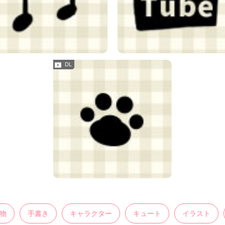
物
手書き
キャラクター
キュート
イラスト