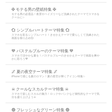
✠ モテる男の壁紙特集 ✠
モテる男の必需品！夜景やペイズリーなど洗練されたテーマでスマホを
クールに✨
💞 シンプルハートテーマ特集 💞
スマホを彩るシンプルハート！きせかえテーマで愛らしくて洗練された
画面を独り占め💞
💙 パステルブルーのテーマ特集 💙
スマホで涼やかな夏を！パステルブルーのきせかえテーマで画面を爽や
かに彩ろう💙
🌌 夏の夜空テーマ特集 🌌
iPhoneで感じる夏のロマン！夏の星空が輝くアイコン特集✨
☠ クールなスカルテーマ特集 ☠
スマホで楽しむスカルの魅力！ロックやパンクなど個性的なテーマで気
分を盛り上げよう☠
🟢 フレッシュなグリーン特集 🟢