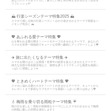
あなたのスマホをスイカに！夏らしい緑と赤が映えるきせかえで気分を
リフレッシュ🍉
⛰ 行楽シーズンテーマ特集2025 ⛰
スマホで感じる秋の行楽シーズン！山や小道きせかえテーマで画面をハ
イキング気分に ⛰
💖 あふれる愛テーマ特集 💖
心を奪われる愛の輝き！ハートモチーフのきせかえテーマで、あなたの
スマホを世界一情熱的でキュートな空間へ劇的にアップデートしよう💖
✈️ 旅に出たくなるテーマ特集 ✈️
スマホを開けばそこは異国！世界中の絶景を捉えたきせかえテーマで、
雄大な自然や有名観光地など、旅情を誘うドラマチックな風景を画面い
っぱいに堪能しよう✈️
💖 ときめくハートテーマ特集 💖
スマホに溢れる愛のカタチ！ハートのきせかえテーマで、キュートから
エレガントまで多彩なラブモチーフを画面いっぱいに散りばめよう💖
💧 梅雨を乗り切る雨粒テーマ特集 ☔
雨の日を楽しむ！雨粒や雨模様をテーマにしたスマホのきせかえで梅雨
の時期に癒しの空間を演出します💧