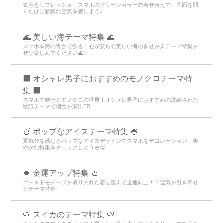
気分をリフレッシュ！スマホのグリーンカラーの着せ替えで、画面を開
くたびに新鮮な空気を感じよう♪
🌊 美しい海テーマ特集 🌊
スマホを海の青さで飾る！心が安らぐ美しい海のきせかえテーマ特集を
ぜひ楽しんでください🌊✨
⬛ オシャレ男子におすすめのモノクロテーマ特
集 ⬛
スマホで魅せるモノクロの世界！オシャレ男子におすすめの洗練された
壁紙テーマで個性を演出💁‍♂️
🍧 ポップなアイステーマ特集 🍧
夏気分を感じるポップなアイスデザインでスマホをデコレーション！爽
やかな特集をチェックしよう🍧😋
🍀 金運アップ特集 👛
ゴールドモチーフを取り入れた着せ替えで金運向上！？運気を引き寄せ
るテーマ特集
🍉 スイカのテーマ特集 🍉