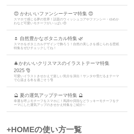
😍 かわいいファンシーテーマ特集 😍
スマホで感じる夢の世界！話題のウィッシュコアやファンシー・ゆめか
わなど可愛いモチーフがいっぱい😍
🌷 自然豊かなボタニカル特集 🌿
スマホをボタニカルデザインで飾ろう！自然の美しさを感じられる壁紙
特集をぜひチェックしてね！
🎄かわいいクリスマスのイラストテーマ特集
2025 🎅
可愛いイラストきせかえで楽しい気分を演出！サンタや雪だるまテーマ
で心温まる冬を過ごそう🎅
🔮 夏の運気アップテーマ特集 🔮
幸運を呼ぶモチーフをスマホに！馬蹄や貝殻などラッキーモチーフをテ
ーマにした運気アップのきせかえ特集をご紹介✨
+HOMEの使い方一覧