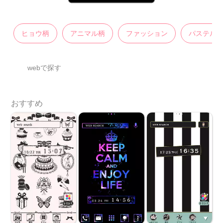
ヒョウ柄
アニマル柄
ファッション
パステル
webで探す
おすすめ