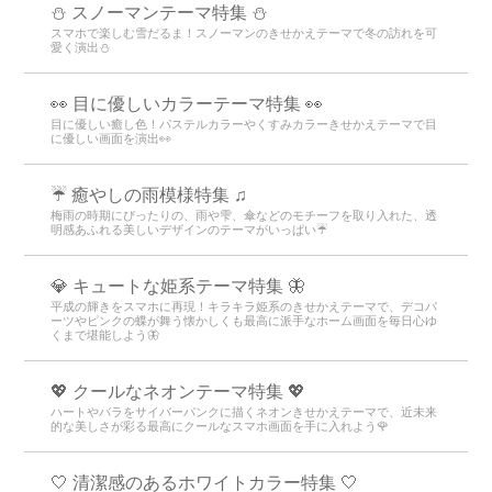
⛄ スノーマンテーマ特集 ⛄
スマホで楽しむ雪だるま！スノーマンのきせかえテーマで冬の訪れを可
愛く演出⛄
👀 目に優しいカラーテーマ特集 👀
目に優しい癒し色！パステルカラーやくすみカラーきせかえテーマで目
に優しい画面を演出👀
☔ 癒やしの雨模様特集 ♫
梅雨の時期にぴったりの、雨や雫、傘などのモチーフを取り入れた、透
明感あふれる美しいデザインのテーマがいっぱい☔
💎 キュートな姫系テーマ特集 🦋
平成の輝きをスマホに再現！キラキラ姫系のきせかえテーマで、デコパ
ーツやピンクの蝶が舞う懐かしくも最高に派手なホーム画面を毎日心ゆ
くまで堪能しよう🦋
💖 クールなネオンテーマ特集 💖
ハートやバラをサイバーパンクに描くネオンきせかえテーマで、近未来
的な美しさが彩る最高にクールなスマホ画面を手に入れよう🌹
🤍 清潔感のあるホワイトカラー特集 🤍