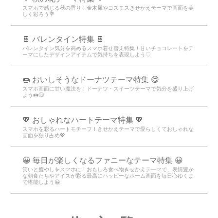
スマホで感じる秋の香り！金木犀やコスモスきせかえテーマで画面を美
しく彩ろう💐
🍫 バレンタイン特集 🍫
バレンタイン気分を高めるスマホ着せ替え特集！甘いチョコレートをテ
ーマにしたデザインアイテムで気持ちを表現しよう♡
🍩 おいしそうなドーナツテーマ特集 😋
スマホ画面に甘い魔法を！ドーナツ・スイーツテーマで気分を盛り上げ
よう🍩😋
💖 おしゃれなハートテーマ特集 💖
スマホを彩るハートモチーフ！きせかえテーマで愛らしくておしゃれな
画面を独り占め💖
😀 毎日が楽しくなるファニーなテーマ特集 😀
笑いと癒やしをスマホに！おもしろ食べ物きせかえテーマで、表情豊か
な朝食たちやアイスが彩る最高にハッピーなホーム画面を毎日心ゆくま
で堪能しよう😀