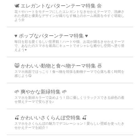
🕊️ エレガントなパターンテーマ特集 🌼
花々やハートをモチーフにしたエレガントなきせかえテーマで、洗練さ
れた色彩と優美なデザインが織りなす極上のホーム画面を今すぐ堪能し
よう🌼
♥️ ポップなパターンテーマ特集 ♥️
毎日を彩る愛くるしい世界観！ハートや猫、お花が踊るきせかえテーマ
で、あなたのスマホを最高にキュートでオシャレな癒やし空間へ塗り替
えよう♥️
😸 かわいい動物と食べ物テーマ特集 🍜
スマホ画面でほっこり！食べ物を頬張る動物テーマで心落ち着く時間を
感じよう😋
🌱 爽やかな新緑特集 🌱
スマホを新緑カラーで染めよう！目に優しくリラックスできる緑色の着
せ替えテーマで安らぎを♪
🍒 かわいいさくらんぼ空特集 🍒
スマホをさくらんぼの魅力でデコレーション！愛らしい壁紙を使ったき
せかえテーマを紹介！