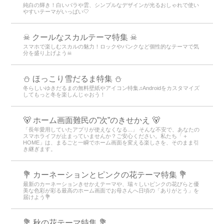
純白の輝き！白いバラや雲、シンプルなデザインが光るおしゃれで使い
やすいテーマがいっぱい🤍
☠ クールなスカルテーマ特集 ☠
スマホで楽しむスカルの魅力！ロックやパンクなど個性的なテーマで気
分を盛り上げよう☠
⛄ ほっこり雪だるま特集 ⛄
冬らしいゆきだるまの無料壁紙やアイコン特集♫Androidをカスタマイズ
してもっと冬を楽しんじゃおう！
🐻 ホーム画面難民の”次”のきせかえ 🐻
「長年愛用していたアプリが使えなくなる...」 そんな不安で、あなたの
スマホライフが止まっていませんか？ご安心ください。私たち「＋
HOME」は、まるごと一瞬でホーム画面を変える楽しさを、そのまま引
き継ぎます。
💐 カーネーションとピンクの花テーマ特集 💐
最新のカーネーションきせかえテーマや、瑞々しいピンクの花びらと優
美な色彩が彩る最高のホーム画面でお母さんへ日頃の「ありがとう」を
届けよう💐
💐 秋の花テーマ特集 💐