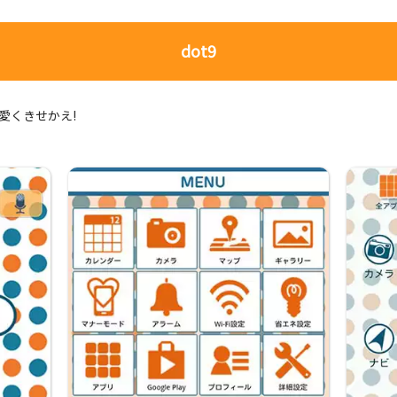
dot9
可愛くきせかえ!