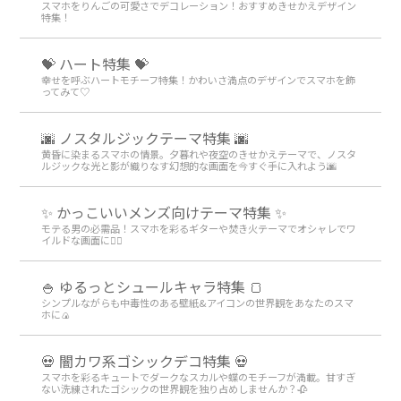
スマホをりんごの可愛さでデコレーション！おすすめきせかえデザイン
特集！
💝 ハート特集 💝
幸せを呼ぶハートモチーフ特集！かわいさ満点のデザインでスマホを飾
ってみて♡
🌆 ノスタルジックテーマ特集 🌆
黄昏に染まるスマホの情景。夕暮れや夜空のきせかえテーマで、ノスタ
ルジックな光と影が織りなす幻想的な画面を今すぐ手に入れよう🌆
✨ かっこいいメンズ向けテーマ特集 ✨
モテる男の必需品！スマホを彩るギターや焚き火テーマでオシャレでワ
イルドな画面に👍🏻
🍚 ゆるっとシュールキャラ特集 🍞
シンプルながらも中毒性のある壁紙&アイコンの世界観をあなたのスマ
ホに🍙
💀 闇カワ系ゴシックデコ特集 💀
スマホを彩るキュートでダークなスカルや蝶のモチーフが満載。甘すぎ
ない洗練されたゴシックの世界観を独り占めしませんか？🥀