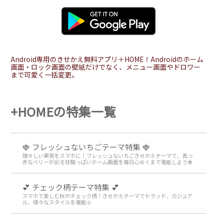
Android専用のきせかえ無料アプリ＋HOME！Androidのホーム
画面・ロック画面の壁紙だけでなく、メニュー画面やドロワー
まで可愛く一括変更。
+HOMEの特集一覧
🍓 フレッシュないちごテーマ特集 🍓
瑞々しい果実をスマホに！フレッシュないちごきせかえテーマで、真っ
赤なベリーが彩る甘酸っぱいホーム画面を毎日心ゆくまで堪能しよう🍓
💕 チェック柄テーマ特集 💕
スマホで楽しむ秋のチェック柄！きせかえテーマでトラッド、カジュア
ル、様々なスタイルを堪能☺️