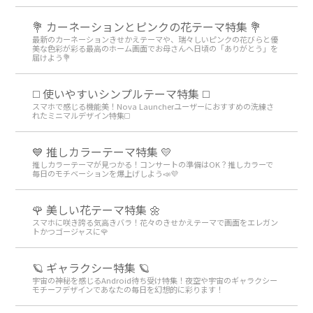
💐 カーネーションとピンクの花テーマ特集 💐
最新のカーネーションきせかえテーマや、瑞々しいピンクの花びらと優
美な色彩が彩る最高のホーム画面でお母さんへ日頃の「ありがとう」を
届けよう💐
◻️ 使いやすいシンプルテーマ特集 ◻️
スマホで感じる機能美！Nova Launcherユーザーにおすすめの洗練さ
れたミニマルデザイン特集◻️
💙 推しカラーテーマ特集 💛
推しカラーテーマが見つかる！コンサートの準備はOK？推しカラーで
毎日のモチベーションを爆上げしよう📣💜
🌹 美しい花テーマ特集 🌼
スマホに咲き誇る気高きバラ！花々のきせかえテーマで画面をエレガン
トかつゴージャスに🌹
🪐 ギャラクシー特集 🪐
宇宙の神秘を感じるAndroid待ち受け特集！夜空や宇宙のギャラクシー
モチーフデザインであなたの毎日を幻想的に彩ります！