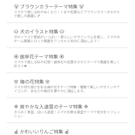
🐻 ブラウンカラーテーマ特集 🐻
スマホで感じる秋のぬくもり！くまや紅葉などブラウンカラーきせかえ
で癒しの画面に🍂
🐶 犬のイラスト特集 🐶
犬のイラスト壁紙がいっぱい！愛らしいデザインで心を癒し、スマホの
ホーム画面とロック画面をワンちゃん気分に演出しよう！
🏵 彼岸花テーマ特集 🏵
スマホで感じる秋の幻想！彼岸花や紅葉きせかえテーマで画面を美しく
彩ろう🍁
🌸 梅の花特集 🌸
スマホ待ち受けを彩る梅の花モチーフ特集！優雅で美しいデザインやア
イコンが、あなたの毎日を華やかに演出します。
🔷 爽やかな入道雲のテーマ特集 🔷
きらめく青空、白い入道雲！スマホを飾る夏空テーマで気分をリフレッ
シュ✨
🍎 かわいいりんご特集 🍎