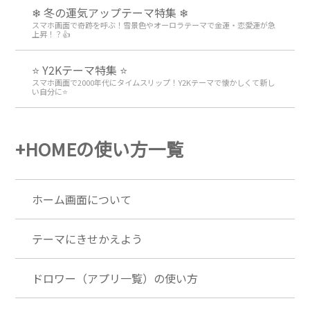
❄ 冬の運気アップテーマ特集 ❄
スマホ画面で奇跡を呼ぶ！雪景色やオーロラテーマで金運・恋愛運が急
上昇！？👍
⭐ Y2Kテーマ特集 ⭐
スマホ画面で2000年代にタイムスリップ！Y2Kテーマで懐かしくて新し
い自分に⭐
+HOMEの使い方一覧
ホーム画面について
テーマにきせかえよう
ドロワー（アプリ一覧）の使い方