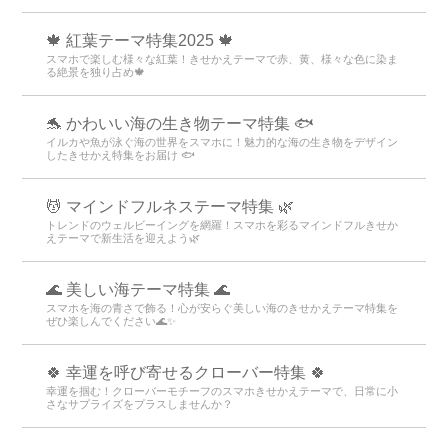
🍁 紅葉テーマ特集2025 🍁
スマホで楽しむ様々な紅葉！きせかえテーマで赤、黄、様々な色に染ま
る絶景を独り占め🍁
🐬 かわいい海の生き物テーマ特集 🐟
イルカや魚が泳ぐ海の世界をスマホに！魅力的な海の生き物をデザイン
したきせかえ特集をお届け 🐟
💆 マインドフルネステーマ特集 🌿
トレンドのウェルビーイングを網羅！スマホを彩るマインドフルきせか
えテーマで新生活を迎えよう🌿
🌊 美しい海テーマ特集 🌊
スマホを海の青さで飾る！心が安らぐ美しい海のきせかえテーマ特集を
ぜひ楽しんでください🌊✨
🍀 幸運を呼び寄せるクローバー特集 🍀
幸運を掴む！クローバーモチーフのスマホきせかえテーマで、日常に小
さなサプライズをプラスしませんか？