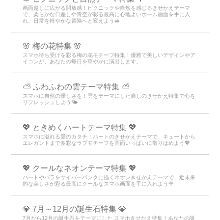
画面越しに広がる開放感！ピクニックや自然を感じるきせかえテーマ
で、柔らかな日差しや青空が彩る最高に心地よいホーム画面を手に入
れ、日常を軽やかな冒険へと変えよう🥪
🌸 梅の花特集 🌸
スマホ待ち受けを彩る梅の花モチーフ特集！優雅で美しいデザインやア
イコンが、あなたの毎日を華やかに演出します。
⛅ ふわふわの雲テーマ特集 ⛅
スマホに自然の優しさを！雲をテーマにした癒しのきせかえ特集で心を
リフレッシュしよう🌤️
💖 ときめくハートテーマ特集 💖
スマホに溢れる愛のカタチ！ハートのきせかえテーマで、キュートから
エレガントまで多彩なラブモチーフを画面いっぱいに散りばめよう💖
💖 クールなネオンテーマ特集 💖
ハートやバラをサイバーパンクに描くネオンきせかえテーマで、近未来
的な美しさが彩る最高にクールなスマホ画面を手に入れよう🌹
💎 7月～12月の誕生石特集 💎
7月から12月の誕生石をテーマにした スマホきせかえ特集！あなたの誕