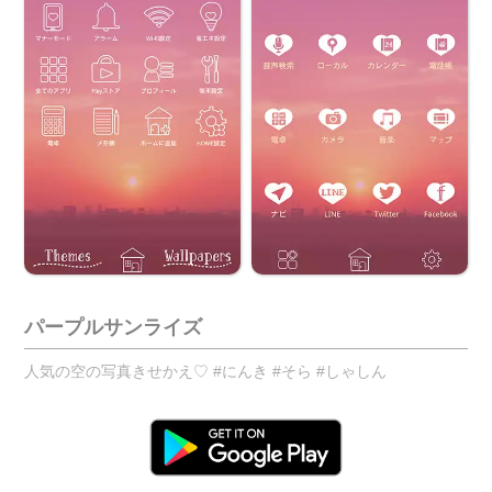
パープルサンライズ
人気の空の写真きせかえ♡ #にんき #そら #しゃしん