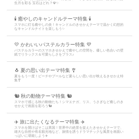
生月を彩る 宝石はどれ？💎✨
🕯️ 癒やしのキャンドルテーマ特集 🕯️
スマホに灯る癒やしの炎！キャンドルのきせかえテーマで温かく幻想的
なキャンドルナイトを楽しもう️✨️
💛 かわいいパステルカラー特集 💜
パステルカラーのスマホきせかえで癒やしの空間を。優しい色合いの壁
紙でリラックス＆可愛らしさをプラス♪
🐧 夏の思い出テーマ特集 🎐
夏をもう一度！ビーチやプールなど夏らしい思い出が映えるきせかえ特
集🎐
🐿️ 秋の動物テーマ特集 🐿️
スマホで感じる秋の動物たち！シマエナガ、リス、うさぎなど癒しのき
せかえで画面を彩ろう🐿️
✈️ 旅に出たくなるテーマ特集 ✈️
スマホを開けばそこは異国！世界中の絶景を捉えたきせかえテーマで、
雄大な自然や有名観光地など、旅情を誘うドラマチックな風景を画面い
っぱいに堪能しよう✈️