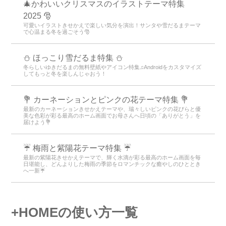
🎄かわいいクリスマスのイラストテーマ特集
2025 🎅
可愛いイラストきせかえで楽しい気分を演出！サンタや雪だるまテーマ
で心温まる冬を過ごそう🎅
⛄ ほっこり雪だるま特集 ⛄
冬らしいゆきだるまの無料壁紙やアイコン特集♫Androidをカスタマイズ
してもっと冬を楽しんじゃおう！
💐 カーネーションとピンクの花テーマ特集 💐
最新のカーネーションきせかえテーマや、瑞々しいピンクの花びらと優
美な色彩が彩る最高のホーム画面でお母さんへ日頃の「ありがとう」を
届けよう💐
☔ 梅雨と紫陽花テーマ特集 ☔
最新の紫陽花きせかえテーマで、輝く水滴が彩る最高のホーム画面を毎
日堪能し、どんよりした梅雨の季節をロマンチックな癒やしのひととき
へ一新☔
+HOMEの使い方一覧