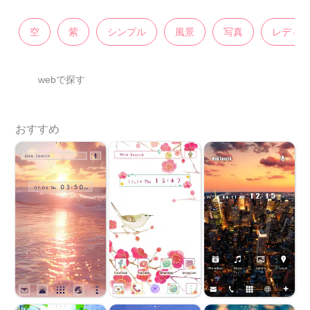
空
紫
シンプル
風景
写真
レディ
webで探す
おすすめ