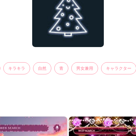
キラキラ
自然
青
男女兼用
キャラクター