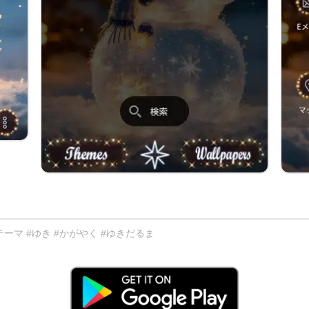
マ #ゆき #かがやく #ゆきだるま