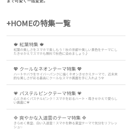
まで可愛く一括変更。
+HOMEの特集一覧
🍁 紅葉特集 🍁
紅葉の美しさをスマホで楽しもう！秋の京都や美しい景色をテーマにし
たきせかえでスマホも無料で秋色に染めましょう♪
💖 クールなネオンテーマ特集 💖
ハートやバラをサイバーパンクに描くネオンきせかえテーマで、近未来
的な美しさが彩る最高にクールなスマホ画面を手に入れよう🌹
💗 パステルピンクテーマ特集 💗
心ときめくパステルピンク！スマホを彩るハート・苺きせかえで愛らし
い画面に💗
🔷 爽やかな入道雲のテーマ特集 🔷
きらめく青空、白い入道雲！スマホを飾る夏空テーマで気分をリフレッ
シュ✨