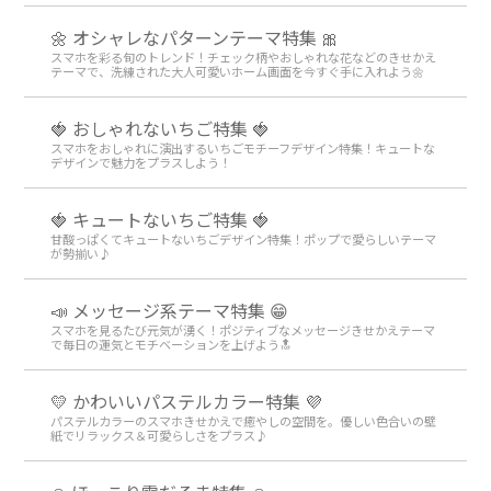
🌼 オシャレなパターンテーマ特集 🎀
スマホを彩る旬のトレンド！チェック柄やおしゃれな花などのきせかえ
テーマで、洗練された大人可愛いホーム画面を今すぐ手に入れよう🌼
🍓 おしゃれないちご特集 🍓
スマホをおしゃれに演出するいちごモチーフデザイン特集！キュートな
デザインで魅力をプラスしよう！
🍓 キュートないちご特集 🍓
甘酸っぱくてキュートないちごデザイン特集！ポップで愛らしいテーマ
が勢揃い♪
📣 メッセージ系テーマ特集 😁
スマホを見るたび元気が湧く！ポジティブなメッセージきせかえテーマ
で毎日の運気とモチベーションを上げよう🔝
💛 かわいいパステルカラー特集 💜
パステルカラーのスマホきせかえで癒やしの空間を。優しい色合いの壁
紙でリラックス＆可愛らしさをプラス♪