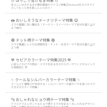
⛄ ほっこり雪だるま特集 ⛄
冬らしいゆきだるまの無料壁紙やアイコン特集♫Androidをカスタマイ
ズしてもっと冬を楽しんじゃおう！
🍩 おいしそうなドーナツテーマ特集 😋
スマホ画面に甘い魔法を！ドーナツ・スイーツテーマで気分を盛り上げ
よう🍩😋
🔵 ドット柄テーマ特集 🔵
スマホ画面にレトロな雰囲気を！ドット・水玉テーマで気分を盛り上げ
よう🔵
🤎 セピアカラーテーマ特集2025 🤎
心安らぐセピアの色彩！スマホを彩るきせかえテーマでノスタルジック
な雰囲気に 🤎
✨ クールなシルバーカラーテーマ特集 ✨
クールさと優雅さが共存する！シルバーカラーの星やバラを使ったスマ
ホきせかえテーマ特集✨
🐆 おしゃれなヒョウ柄テーマ特集 🐆
ワイルドでエレガントなヒョウ柄でスマホを彩る！おしゃれなデザイン
を楽しむ無料きせかえテーマ特集をチェック🐆❣️