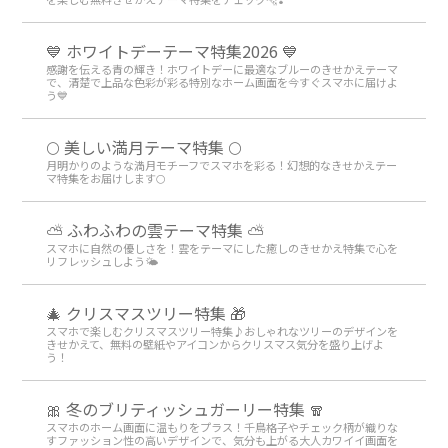
💙 ホワイトデーテーマ特集2026 💙
感謝を伝える青の輝き！ホワイトデーに最適なブルーのきせかえテーマ
で、清楚で上品な色彩が彩る特別なホーム画面を今すぐスマホに届けよ
う💙
🌕 美しい満月テーマ特集 🌕
月明かりのような満月モチーフでスマホを彩る！幻想的なきせかえテー
マ特集をお届けします🌕
⛅ ふわふわの雲テーマ特集 ⛅
スマホに自然の優しさを！雲をテーマにした癒しのきせかえ特集で心を
リフレッシュしよう🌤️
🎄 クリスマスツリー特集 🎁
スマホで楽しむクリスマスツリー特集♪おしゃれなツリーのデザインを
きせかえて、無料の壁紙やアイコンからクリスマス気分を盛り上げよ
う！
🎀 冬のブリティッシュガーリー特集 🧣
スマホのホーム画面に温もりをプラス！千鳥格子やチェック柄が織りな
すファッション性の高いデザインで、気分も上がる大人カワイイ画面を