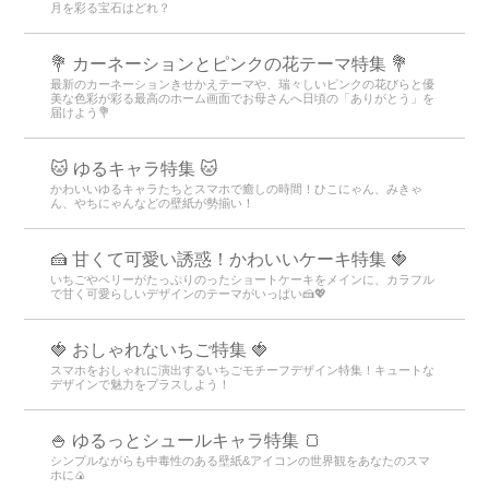
月を彩る宝石はどれ？
💐 カーネーションとピンクの花テーマ特集 💐
最新のカーネーションきせかえテーマや、瑞々しいピンクの花びらと優
美な色彩が彩る最高のホーム画面でお母さんへ日頃の「ありがとう」を
届けよう💐
🐱 ゆるキャラ特集 🐱
かわいいゆるキャラたちとスマホで癒しの時間！ひこにゃん、みきゃ
ん、やちにゃんなどの壁紙が勢揃い！
🍰 甘くて可愛い誘惑！かわいいケーキ特集 🍓
いちごやベリーがたっぷりのったショートケーキをメインに、カラフル
で甘く可愛らしいデザインのテーマがいっぱい🍰💖
🍓 おしゃれないちご特集 🍓
スマホをおしゃれに演出するいちごモチーフデザイン特集！キュートな
デザインで魅力をプラスしよう！
🍚 ゆるっとシュールキャラ特集 🍞
シンプルながらも中毒性のある壁紙&アイコンの世界観をあなたのスマ
ホに🍙