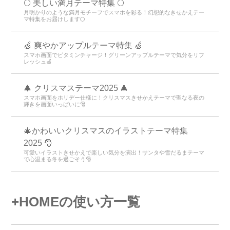
🌕 美しい満月テーマ特集 🌕
月明かりのような満月モチーフでスマホを彩る！幻想的なきせかえテー
マ特集をお届けします🌕
🍏 爽やかアップルテーマ特集 🍏
スマホ画面でビタミンチャージ！グリーンアップルテーマで気分をリフ
レッシュ🍏
🎄 クリスマステーマ2025 🎄
スマホ画面をホリデー仕様に！クリスマスきせかえテーマで聖なる夜の
輝きを画面いっぱいに🎅
🎄かわいいクリスマスのイラストテーマ特集
2025 🎅
可愛いイラストきせかえで楽しい気分を演出！サンタや雪だるまテーマ
で心温まる冬を過ごそう🎅
+HOMEの使い方一覧