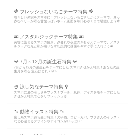
🍓 フレッシュないちごテーマ特集 🍓
瑞々しい果実をスマホに！フレッシュないちごきせかえテーマで、真っ
赤なベリーが彩る甘酸っぱいホーム画面を毎日心ゆくまで堪能しよう🍓
🌆 ノスタルジックテーマ特集 🌆
黄昏に染まるスマホの情景。夕暮れや夜空のきせかえテーマで、ノスタ
ルジックな光と影が織りなす幻想的な画面を今すぐ手に入れよう🌆
💎 7月～12月の誕生石特集 💎
7月から12月の誕生石をテーマにした スマホきせかえ特集！あなたの誕
生月を彩る 宝石はどれ？💎✨
🍧 涼し気なテーマ特集 🎐
スマホに夏の涼しさをプラス！プール、風鈴、アイスをモチーフにした
きせかえ特集で心をリフレッシュ🍧
🐾 動物イラスト特集 🐾
癒し系スマホ待ち受け特集！犬や猫、コビトカバ、ブタさんのイラスト
など心温まるデザインやアイコンがいっぱい！