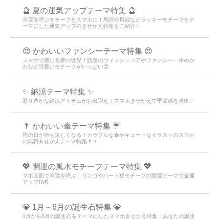
🔮 夏の運気アップテーマ特集 🔮
幸運を呼ぶモチーフをスマホに！馬蹄や貝殻などラッキーモチーフをテ
ーマにした運気アップのきせかえ特集をご紹介✨
😍 かわいいファンシーテーマ特集 😍
スマホで感じる夢の世界！話題のウィッシュコアやファンシー・ゆめか
わなど可愛いモチーフがいっぱい😍
✨ 納涼テーマ特集 ✨
彩り豊かな納涼アイテムがお出迎え！スマホきせかえで季節感を演出✨
🌂 かわいい傘テーマ特集 ☔
雨の日が待ち遠しくなる！カラフルな傘やキュートなイラストのスマホ
の無料きせかえテーマ特集🌂♫
💖 開運の風水モチーフテーマ特集 💖
マホ画面で幸運を呼ぶ！リンゴやハート猫モチーフの開運テーマで金運
アップ!?💰
💎 1月～6月の誕生石特集 💎
1月から6月の誕生石をテーマにしたスマホきせかえ特集！あなたの誕生