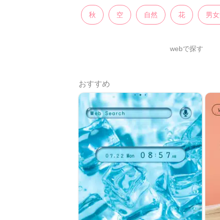
秋
空
自然
花
男女
webで探す
おすすめ