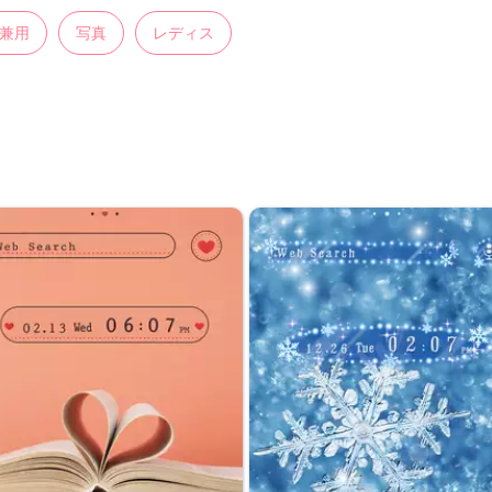
兼用
写真
レディス