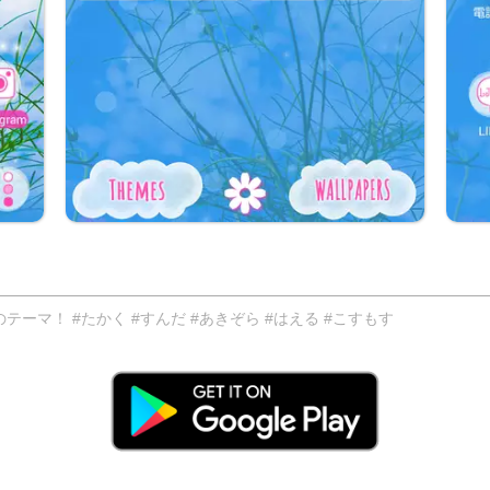
マ！ #たかく #すんだ #あきぞら #はえる #こすもす