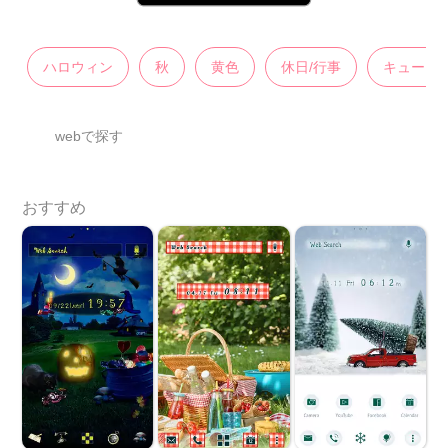
ハロウィン
秋
黄色
休日/行事
キュート
webで探す
おすすめ