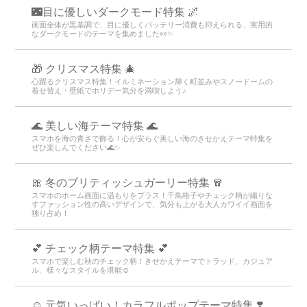
🌃目に優しいダークモード特集 🌌
画面全体が黒基調で、目に優しくバッテリー消費も抑えられる、実用的
なダークモードのテーマを集めました👀✨
🎁 クリスマス特集 🎄
心躍るクリスマス特集！イルミネーション輝く町並みやスノードームの
着せ替え・壁紙でホリデー気分を満喫しよう♪
🌊 美しい海テーマ特集 🌊
スマホを海の青さで飾る！心が安らぐ美しい海のきせかえテーマ特集を
ぜひ楽しんでください🌊✨
🎀 冬のブリティッシュガーリー特集 🧣
スマホのホーム画面に温もりをプラス！千鳥格子やチェック柄が織りな
すファッション性の高いデザインで、気分も上がる大人カワイイ画面を
独り占め！
💕 チェック柄テーマ特集 💕
スマホで楽しむ秋のチェック柄！きせかえテーマでトラッド、カジュア
ル、様々なスタイルを堪能☺️
☺️ 元気いっぱい！カラフルポップテーマ特集 ❣️