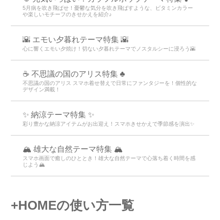
5月病を吹き飛ばせ！憂鬱な気分を吹き飛ばすような、ビタミンカラー
や楽しいモチーフのきせかえを紹介♪
🌇 エモい夕暮れテーマ特集 🌇
心に響くエモい夕焼け！切ない夕暮れテーマでノスタルシーに浸ろう🌇
☕ 不思議の国のアリス特集 ♣
不思議の国のアリス スマホ着せ替えで日常にファンタジーを！個性的な
デザイン満載！
✨ 納涼テーマ特集 ✨
彩り豊かな納涼アイテムがお出迎え！スマホきせかえで季節感を演出✨
🏔️ 雄大な自然テーマ特集 🏔️
スマホ画面で癒しのひととき！雄大な自然テーマで心落ち着く時間を感
じよう🏔️
+HOMEの使い方一覧