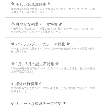
💐 美しいお花畑特集 💐
無料の花畑のスマホきせかえで穏やかな日常を。色とりどりの美しい着
せ替えで安らぎと癒やしをチャージ。
🌞 爽やかな初夏テーマ特集 🌿
✨梅雨入り前に楽しむ！初夏の清々しい風をイメージした、森やお花の
爽やかなデザインのテーマを集めました☺️
💙 パステルブルーのテーマ特集 💙
スマホで涼やかな夏を！パステルブルーのきせかえテーマで画面を爽や
かに彩ろう💙
💎 1月～6月の誕生石特集 💎
1月から6月の誕生石をテーマにしたスマホきせかえ特集！あなたの誕生
月を彩る宝石はどれ？
✈️ 海外旅行特集 ✈️
異国の景色で心を豊かに！スマホのきせかえを海外旅行の壁紙テーマで
彩りましょう！
💎 キュートな姫系テーマ特集 🦋