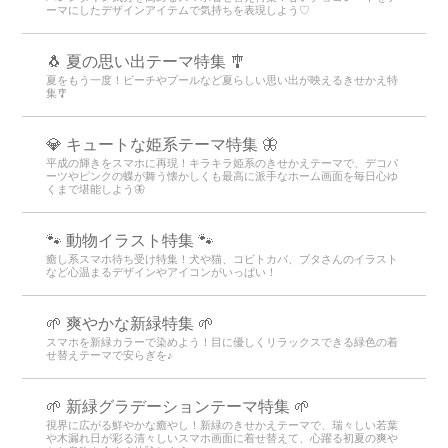
ーマにしたデザインアイテムで気持ちを表現しよう♡
🐧 夏の思い出テーマ特集 🎐
夏をもう一度！ビーチやプールなど夏らしい思い出が映えるきせかえ特
集🎐
💎 キュートな姫系テーマ特集 🦋
平成の輝きをスマホに再現！キラキラ姫系のきせかえテーマで、デコパ
ーツやピンクの蝶が舞う懐かしくも最高に派手なホーム画面を毎日心ゆ
くまで堪能しよう🦋
🐾 動物イラスト特集 🐾
癒し系スマホ待ち受け特集！犬や猫、コビトカバ、ブタさんのイラスト
など心温まるデザインやアイコンがいっぱい！
🌱 爽やかな新緑特集 🌱
スマホを新緑カラーで染めよう！目に優しくリラックスできる緑色の着
せ替えテーマで安らぎを♪
🌱 新緑グラデーションテーマ特集 🌱
視界に広がる鮮やかな癒やし！新緑のきせかえテーマで、瑞々しい若葉
や木漏れ日が彩る清々しいスマホ画面に着せ替えて、心躍る初夏の爽や