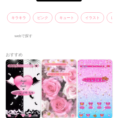
キラキラ
ピンク
キュート
イラスト
レ
webで探す
おすすめ