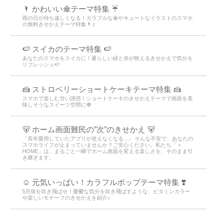
🌂 かわいい傘テーマ特集 ☔
雨の日が待ち遠しくなる！カラフルな傘やキュートなイラストのスマホ
の無料きせかえテーマ特集🌂♫
🍉 スイカのテーマ特集 🍉
あなたのスマホをスイカに！夏らしい緑と赤が映えるきせかえで気分を
リフレッシュ🍉
🍰 ストロベリーショートケーキテーマ特集 🍰
スマホで楽しむ甘い誘惑！ショートケーキのきせかえテーマで画面を美
味しそうなスイーツ空間に🍓
🐻 ホーム画面難民の”次”のきせかえ 🐻
「長年愛用していたアプリが使えなくなる...」 そんな不安で、あなたの
スマホライフが止まっていませんか？ご安心ください。私たち「＋
HOME」は、まるごと一瞬でホーム画面を変える楽しさを、そのまま引
き継ぎます。
☺️ 元気いっぱい！カラフルポップテーマ特集 ❣️
5月病を吹き飛ばせ！憂鬱な気分を吹き飛ばすような、ビタミンカラー
や楽しいモチーフのきせかえを紹介♪