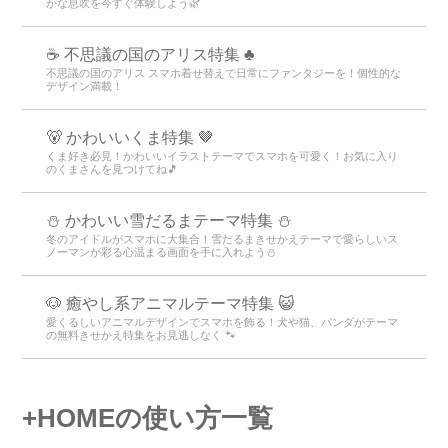
かな息吹を今すぐ体験しよう🌿
☕ 不思議の国のアリス特集 ♣
不思議の国のアリス スマホ着せ替えで日常にファンタジーを！個性的な
デザイン満載！
🐻 かわいいくま特集 🤎
くま好き必見！かわいいイラストテーマでスマホを可愛く！お気に入り
のくまさんを見つけてね🎵
⛄️ かわいい雪だるまテーマ特集️ ⛄️
冬のアイドルがスマホに大集合！雪だるまきせかえテーマで愛らしいス
ノーマンが彩る心温まる画面を手に入れよう️⛄️
🐶 癒やし系アニマルテーマ特集 😺
愛くるしいアニマルデザインでスマホを飾る！犬や猫、パンダがテーマ
の無料きせかえ特集をお見逃しなく 🐾
+HOMEの使い方一覧