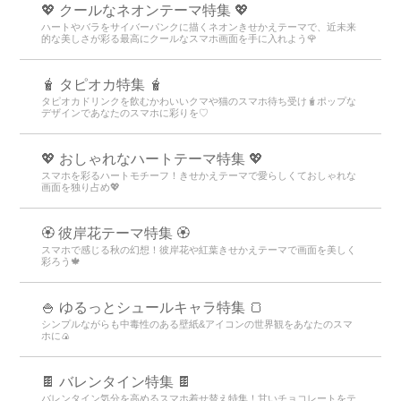
💖 クールなネオンテーマ特集 💖
ハートやバラをサイバーパンクに描くネオンきせかえテーマで、近未来
的な美しさが彩る最高にクールなスマホ画面を手に入れよう🌹
🧋 タピオカ特集 🧋
タピオカドリンクを飲むかわいいクマや猫のスマホ待ち受け🧋ポップな
デザインであなたのスマホに彩りを♡
💖 おしゃれなハートテーマ特集 💖
スマホを彩るハートモチーフ！きせかえテーマで愛らしくておしゃれな
画面を独り占め💖
🏵 彼岸花テーマ特集 🏵
スマホで感じる秋の幻想！彼岸花や紅葉きせかえテーマで画面を美しく
彩ろう🍁
🍚 ゆるっとシュールキャラ特集 🍞
シンプルながらも中毒性のある壁紙&アイコンの世界観をあなたのスマ
ホに🍙
🍫 バレンタイン特集 🍫
バレンタイン気分を高めるスマホ着せ替え特集！甘いチョコレートをテ