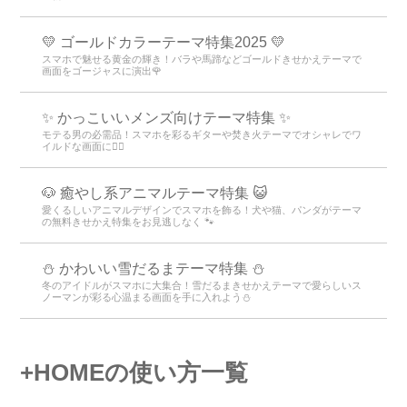
💛 ゴールドカラーテーマ特集2025 💛
スマホで魅せる黄金の輝き！バラや馬蹄などゴールドきせかえテーマで
画面をゴージャスに演出🌹
✨ かっこいいメンズ向けテーマ特集 ✨
モテる男の必需品！スマホを彩るギターや焚き火テーマでオシャレでワ
イルドな画面に👍🏻
🐶 癒やし系アニマルテーマ特集 😺
愛くるしいアニマルデザインでスマホを飾る！犬や猫、パンダがテーマ
の無料きせかえ特集をお見逃しなく 🐾
⛄️ かわいい雪だるまテーマ特集️ ⛄️
冬のアイドルがスマホに大集合！雪だるまきせかえテーマで愛らしいス
ノーマンが彩る心温まる画面を手に入れよう️⛄️
+HOMEの使い方一覧