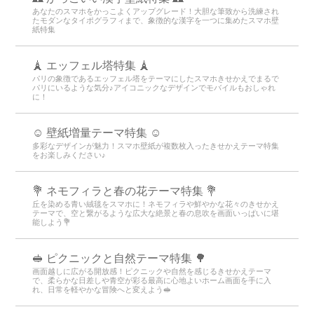
あなたのスマホをかっこよくアップグレード！大胆な筆致から洗練され
たモダンなタイポグラフィまで、象徴的な漢字を一つに集めたスマホ壁
紙特集
🗼 エッフェル塔特集 🗼
パリの象徴であるエッフェル塔をテーマにしたスマホきせかえでまるで
パリにいるような気分♪アイコニックなデザインでモバイルもおしゃれ
に！
☺️ 壁紙増量テーマ特集 ☺️
多彩なデザインが魅力！スマホ壁紙が複数枚入ったきせかえテーマ特集
をお楽しみください♪
💐 ネモフィラと春の花テーマ特集 💐
丘を染める青い絨毯をスマホに！ネモフィラや鮮やかな花々のきせかえ
テーマで、空と繋がるような広大な絶景と春の息吹を画面いっぱいに堪
能しよう💐
🥪 ピクニックと自然テーマ特集 🌳
画面越しに広がる開放感！ピクニックや自然を感じるきせかえテーマ
で、柔らかな日差しや青空が彩る最高に心地よいホーム画面を手に入
れ、日常を軽やかな冒険へと変えよう🥪