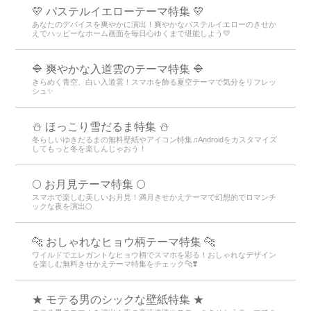
💛 パステルイエローテーマ特集 💛
あなたのデバイスを爽やかに演出！爽やかなパステルイエローのきせか
えでハッピーなホーム画面を毎日心ゆくまで堪能しよう💛
🔷 爽やかな入道雲のテーマ特集 🔷
きらめく青空、白い入道雲！スマホを飾る夏空テーマで気分をリフレッ
シュ✨
⛄ ほっこり雪だるま特集 ⛄
冬らしいゆきだるまの無料壁紙やアイコン特集♫Androidをカスタマイズ
してもっと冬を楽しんじゃおう！
🌕 お月見テーマ特集 🌕
スマホで楽しむ美しいお月見！満月きせかえテーマで幻想的でロマンチ
ックな夜を演出🌕
🐆 おしゃれなヒョウ柄テーマ特集 🐆
ワイルドでエレガントなヒョウ柄でスマホを彩る！おしゃれなデザイン
を楽しむ無料きせかえテーマ特集をチェック🐆❣️
★ モテる男のシックな壁紙特集 ★