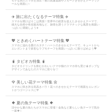
モテる男のスマホを演出！夜の高速道路やスモークきせかえテーマでク
ールな画面に✨
✈️ 旅に出たくなるテーマ特集 ✈️
スマホを開けばそこは異国！世界中の絶景を捉えたきせかえテーマで、
雄大な自然や有名観光地など、旅情を誘うドラマチックな風景を画面い
っぱいに堪能しよう✈️
💖 ときめくハートテーマ特集 💖
スマホに溢れる愛のカタチ！ハートのきせかえテーマで、キュートから
エレガントまで多彩なラブモチーフを画面いっぱいに散りばめよう💖
🧋 タピオカ特集 🧋
タピオカドリンクを飲むかわいいクマや猫のスマホ待ち受け🧋ポップな
デザインであなたのスマホに彩りを♡
🌹 美しい花テーマ特集 🌼
スマホに咲き誇る気高きバラ！花々のきせかえテーマで画面をエレガン
トかつゴージャスに🌹
🐠 夏の魚テーマ特集 🐠
涼やかな夏の魚たちがスマホに登場！金魚など夏らしい魚テーマで気分
一新🐠✨