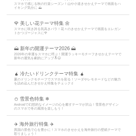
スマホで感じる秋の行楽シーズン！山や小道きせかえテーマで画面をハ
イキング気分に ⛰
🌹 美しい花テーマ特集 🌼
スマホに咲き誇る気高きバラ！花々のきせかえテーマで画面をエレガン
トかつゴージャスに🌹
🗻 新年の開運テーマ2026 🗻
2026年の幸運をスマホに呼ぶ！開運ラッキーモチーフきせかえテーマで
新年の運気を劇的にアップ🔝😆
🧉 冷たいドリンクテーマ特集 🧉
夏のドリンクモチーフでスマホを彩る！ソーダやレモネードなどの魅力
を詰め込んだきせかえ特集をチェック🧃
⛄ 雪景色特集 ❄
Androidで幻想的なイメージの心を癒すテーマが沢山！雪景色デザイン
のスマホで冬の風情を楽しもう！
✈️ 海外旅行特集 ✈️
異国の景色で心を豊かに！スマホのきせかえを海外旅行の壁紙テーマで
彩りましょう！