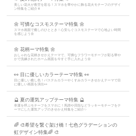
美しい花火が夜空を彩る！スマホを華やかに飾る花火モチーフのデザイ
ン特集をご紹介🎇
🌼 可憐なコスモステーマ特集 🌼
スマホ画面で癒しのひととき！心安らぐコスモステーマで心地よい時間
を感じよう🌼
🌼 花柄ーマ特集 🌼
おしゃれな花柄きせかえテーマで、可憐なフラワーモチーフが彩る華や
かで洗練されたホーム画面を今すぐ手に入れよう🌼
👀 目に優しいカラーテーマ特集 👀
目に優しい癒し色！パステルカラーやくすみカラーきせかえテーマで目
に優しい画面を演出👀
🔮 夏の運気アップテーマ特集 🔮
幸運を呼ぶモチーフをスマホに！馬蹄や貝殻などラッキーモチーフをテ
ーマにした運気アップのきせかえ特集をご紹介✨
🌈 🎨希望を繋ぐ架け橋！七色グラデーションの
虹デザイン特集🌈 🎨