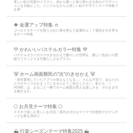
美しい虹の写真やイラスト、赤から紫へと移り変わる七色のグラデーシ
ョンを主軸とした、シンプルながらも美しい虹のデザインテーマ特集で
す🌈
🍀 金運アップ特集 👛
ゴールドモチーフを取り入れた着せ替えで金運向上！？運気を引き寄せ
るテーマ特集
💛 かわいいパステルカラー特集 💜
パステルカラーのスマホきせかえで癒やしの空間を。優しい色合いの壁
紙でリラックス＆可愛らしさをプラス♪
🐻 ホーム画面難民の”次”のきせかえ 🐻
「長年愛用していたアプリが使えなくなる...」 そんな不安で、あなたの
スマホライフが止まっていませんか？ご安心ください。私たち「＋
HOME」は、まるごと一瞬でホーム画面を変える楽しさを、そのまま引
き継ぎます。
🌕 お月見テーマ特集 🌕
スマホで楽しむ美しいお月見！満月きせかえテーマで幻想的でロマンチ
ックな夜を演出🌕
⛰ 行楽シーズンテーマ特集2025 ⛰