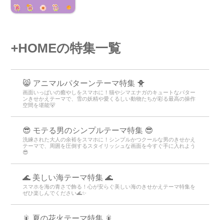
+HOMEの特集一覧
😸 アニマルパターンテーマ特集 🐥
画面いっぱいの癒やしをスマホに！猫やシマエナガのキュートなパター
ンきせかえテーマで、雪の妖精や愛くるしい動物たちが彩る最高の操作
空間を堪能🐻
😎 モテる男のシンプルテーマ特集 😎
洗練された大人の余裕をスマホに！シンプルかつクールな男のきせかえ
テーマで、周囲を圧倒するスタイリッシュな画面を今すぐ手に入れよう
😎
🌊 美しい海テーマ特集 🌊
スマホを海の青さで飾る！心が安らぐ美しい海のきせかえテーマ特集を
ぜひ楽しんでください🌊✨
🎇 夏の花火テーマ特集 🎇