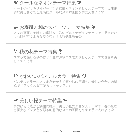
💖 クールなネオンテーマ特集 💖
ハートやバラをサイバーパンクに描くネオンきせかえテーマで、近未来
的な美しさが彩る最高にクールなスマホ画面を手に入れよう🌹
🍣 お寿司と和のスイーツテーマ特集 🍵
スマホ画面に美味しい魔法を！和のグルメデザインテーマで、見るたび
にお腹が空くようなワクワクする視覚体験🍣😋
💐 秋の花テーマ特集 💐
スマホで感じる秋の香り！金木犀やコスモスきせかえテーマで画面を美
しく彩ろう💐
💛 かわいいパステルカラー特集 💜
パステルカラーのスマホきせかえで癒やしの空間を。優しい色合いの壁
紙でリラックス＆可愛らしさをプラス♪
🌸 美しい桜テーマ特集 🌸
手のひらに広がる満開の絶景！美しい桜のきせかえテーマで、春の息吹
と優美なピンク色が彩る幻想的なスマホ画面を今すぐ手に入れよう🌸