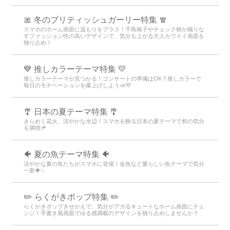
🎀 冬のブリティッシュガーリー特集 🧣
スマホのホーム画面に温もりをプラス！千鳥格子やチェック柄が織りな
すファッション性の高いデザインで、気分も上がる大人カワイイ画面を
独り占め！
💙 推しカラーテーマ特集 💛
推しカラーテーマが見つかる！コンサートの準備はOK？推しカラーで
毎日のモチベーションを爆上げしよう📣💜
🎐 日本の夏テーマ特集 🎐
きらめく花火、涼やかな水辺！スマホを飾る日本の夏テーマで和の気分
を満喫🎆
🐠 夏の魚テーマ特集 🐠
涼やかな夏の魚たちがスマホに登場！金魚など夏らしい魚テーマで気分
一新🐠✨
✏️ らくがきポップ特集 ✏️
らくがきポップきせかえで、気分がアガるキュートなホーム画面にチェ
ンジ！手書き風画面でゆる感満載のデザインを独り占めしませんか？