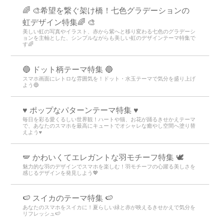
🌈 🎨希望を繋ぐ架け橋！七色グラデーションの
虹デザイン特集🌈 🎨
美しい虹の写真やイラスト、赤から紫へと移り変わる七色のグラデーシ
ョンを主軸とした、シンプルながらも美しい虹のデザインテーマ特集で
す🌈
🔵 ドット柄テーマ特集 🔵
スマホ画面にレトロな雰囲気を！ドット・水玉テーマで気分を盛り上げ
よう🔵
♥️ ポップなパターンテーマ特集 ♥️
毎日を彩る愛くるしい世界観！ハートや猫、お花が踊るきせかえテーマ
で、あなたのスマホを最高にキュートでオシャレな癒やし空間へ塗り替
えよう♥️
🪽 かわいくてエレガントな羽モチーフ特集 🕊️
魅力的な羽のデザインでスマホを楽しむ！羽モチーフの心躍る美しさを
感じるデザインを発見しよう💖
🍉 スイカのテーマ特集 🍉
あなたのスマホをスイカに！夏らしい緑と赤が映えるきせかえで気分を
リフレッシュ🍉