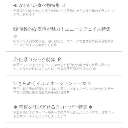
🥑 かわいい食べ物特集 🍞
今日はどの食べ物にする？かわいくて美味しそうな食べ物のイラストで
スマホを彩る！
😼 個性的な表情が魅力！ユニークフェイス特集
☺️
😉ウィンク顔や驚き顔、困り顔など、ユニークで遊び心のある表情のフ
ェイスデザインを集めました😉
🥀 姫系ゴシック特集 🥀
姫系ゴシックきせかえで、スマホを幻想的なお城と蝶の世界へ誘いま
す！あなただけのゴシックロリータな夢空間を独り占め 🥀
✨️ きらめくイルミネーションテーマ ✨️
夜空に輝く光の絶景をスマホに！美しいイルミネーションきせかえテー
マで幻想的な夜の雰囲気を手軽に堪能💖
🍀 幸運を呼び寄せるクローバー特集 🍀
幸運を掴む！クローバーモチーフのスマホきせかえテーマで、日常に小
さなサプライズをプラスしませんか？