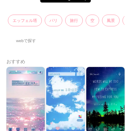
エッフェル塔
パリ
旅行
空
風景
webで探す
おすすめ