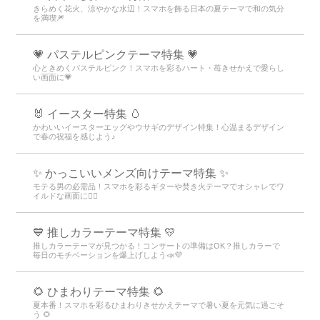
きらめく花火、涼やかな水辺！スマホを飾る日本の夏テーマで和の気分
を満喫🎆
💗 パステルピンクテーマ特集 💗
心ときめくパステルピンク！スマホを彩るハート・苺きせかえで愛らし
い画面に💗
🐰 イースター特集 🥚
かわいいイースターエッグやウサギのデザイン特集！心温まるデザイン
で春の祝福を感じよう♪
✨ かっこいいメンズ向けテーマ特集 ✨
モテる男の必需品！スマホを彩るギターや焚き火テーマでオシャレでワ
イルドな画面に👍🏻
💙 推しカラーテーマ特集 💛
推しカラーテーマが見つかる！コンサートの準備はOK？推しカラーで
毎日のモチベーションを爆上げしよう📣💜
🌻 ひまわりテーマ特集 🌻
夏本番！スマホを彩るひまわりきせかえテーマで暑い夏を元気に過ごそ
う 🌻