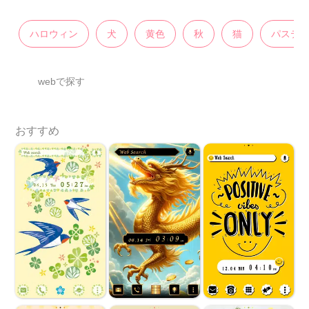
ハロウィン
犬
黄色
秋
猫
パステ
webで探す
おすすめ