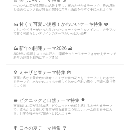
🌸 美しい桜テーマ特集 🌸
手のひらに広がる満開の絶景！美しい桜のきせかえテーマで、春の息吹
と優美なピンク色が彩る幻想的なスマホ画面を今すぐ手に入れよう🌸
🍰 甘くて可愛い誘惑！かわいいケーキ特集 🍓
いちごやベリーがたっぷりのったショートケーキをメインに、カラフル
で甘く可愛らしいデザインのテーマがいっぱい🍰💖
🗻 新年の開運テーマ2026 🗻
2026年の幸運をスマホに呼ぶ！開運ラッキーモチーフきせかえテーマで
新年の運気を劇的にアップ🔝😆
🌼 ミモザと春テーマ特集 🌼
画面に広がる黄金色の幸せ！ミモザや春の花々をモチーフにしたきせか
えテーマで、あなたのスマホを優しく温かな色彩の癒やし空間へ塗り替
えよう🌼
🥪 ピクニックと自然テーマ特集 🌳
画面越しに広がる開放感！ピクニックや自然を感じるきせかえテーマ
で、柔らかな日差しや青空が彩る最高に心地よいホーム画面を手に入
れ、日常を軽やかな冒険へと変えよう🥪
🎐 日本の夏テーマ特集 🎐