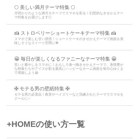
🌕 美しい満月テーマ特集 🌕
月明かりのような満月モチーフでスマホを彩る！幻想的なきせかえテー
マ特集をお届けします🌕
🍰 ストロベリーショートケーキテーマ特集 🍰
スマホで楽しむ甘い誘惑！ショートケーキのきせかえテーマで画面を美
味しそうなスイーツ空間に🍓
😀 毎日が楽しくなるファニーなテーマ特集 😀
笑いと癒やしをスマホに！おもしろ食べ物きせかえテーマで、表情豊か
な朝食たちやアイスが彩る最高にハッピーなホーム画面を毎日心ゆくま
で堪能しよう😀
✠ モテる男の壁紙特集 ✠
モテる男の必需品！夜景やペイズリーなど洗練されたテーマでスマホを
クールに✨
+HOMEの使い方一覧