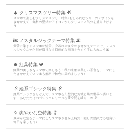
🎄 クリスマスツリー特集 🎁
スマホで楽しむクリスマスツリー特集♪おしゃれなツリーのデザインを
きせかえて、無料の壁紙やアイコンからクリスマス気分を盛り上げよ
う！
🌆 ノスタルジックテーマ特集 🌆
黄昏に染まるスマホの情景。夕暮れや夜空のきせかえテーマで、ノスタ
ルジックな光と影が織りなす幻想的な画面を今すぐ手に入れよう🌆
🍁 紅葉特集 🍁
紅葉の美しさをスマホで楽しもう！秋の京都や美しい景色をテーマにし
たきせかえでスマホも無料で秋色に染めましょう♪
🥀 姫系ゴシック特集 🥀
姫系ゴシックきせかえで、スマホを幻想的なお城と蝶の世界へ誘いま
す！あなただけのゴシックロリータな夢空間を独り占め 🥀
🌞 爽やかな空特集 🌞
爽やかな空をテーマにしたスマホきせかえ特集！癒しの壁紙で心地良い
毎日を楽しもう♪