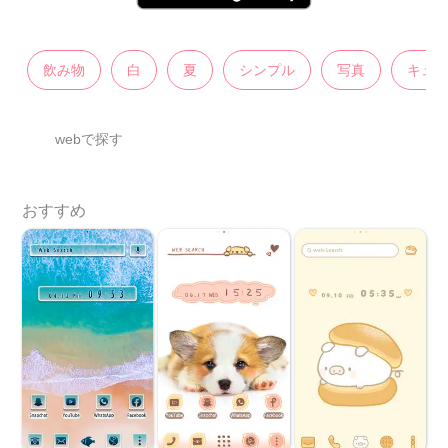
飲み物
白
夏
シンプル
写真
キュ
webで探す
おすすめ