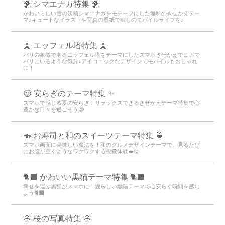
🐥 シマエナガ特集 🐥
かわいらしい雪の妖精シマエナガをモチーフにした無料のきせかえテー
マ♪キュートなイラストや写真の壁紙で癒しのモバイルライフを♪
🗼 エッフェル塔特集 🗼
パリの象徴であるエッフェル塔をテーマにしたスマホきせかえでまるで
パリにいるような気分♪アイコニックなデザインでモバイルもおしゃれ
に！
😌 安らぎのテーマ特集 ✨
スマホで感じる夏の安らぎ！リラックスできるきせかえテーマ特集で心
豊かな日々を過ごそう😌
🍣 お寿司と和のスイーツテーマ特集 🍵
スマホ画面に美味しい魔法を！和のグルメデザインテーマで、見るたび
にお腹が空くようなワクワクする視覚体験🍣😋
🐈‍⬛ かわいい黒猫テーマ特集 🐈‍⬛
幸せを運ぶ黒猫がスマホに！愛らしい黒猫テーマで心安らぐ時間を感じ
よう🐈‍⬛
🌸 桜の写真特集 🌸