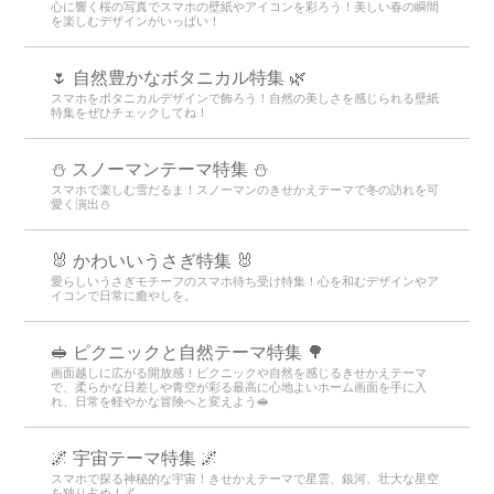
心に響く桜の写真でスマホの壁紙やアイコンを彩ろう！美しい春の瞬間
を楽しむデザインがいっぱい！
🌷 自然豊かなボタニカル特集 🌿
スマホをボタニカルデザインで飾ろう！自然の美しさを感じられる壁紙
特集をぜひチェックしてね！
⛄ スノーマンテーマ特集 ⛄
スマホで楽しむ雪だるま！スノーマンのきせかえテーマで冬の訪れを可
愛く演出⛄
🐰 かわいいうさぎ特集 🐰
愛らしいうさぎモチーフのスマホ待ち受け特集！心を和むデザインやア
イコンで日常に癒やしを。
🥪 ピクニックと自然テーマ特集 🌳
画面越しに広がる開放感！ピクニックや自然を感じるきせかえテーマ
で、柔らかな日差しや青空が彩る最高に心地よいホーム画面を手に入
れ、日常を軽やかな冒険へと変えよう🥪
🌌 宇宙テーマ特集 🌌
スマホで探る神秘的な宇宙！きせかえテーマで星雲、銀河、壮大な星空
を独り占め！🌌