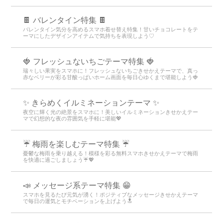
🍫 バレンタイン特集 🍫
バレンタイン気分を高めるスマホ着せ替え特集！甘いチョコレートをテ
ーマにしたデザインアイテムで気持ちを表現しよう♡
🍓 フレッシュないちごテーマ特集 🍓
瑞々しい果実をスマホに！フレッシュないちごきせかえテーマで、真っ
赤なベリーが彩る甘酸っぱいホーム画面を毎日心ゆくまで堪能しよう🍓
✨️ きらめくイルミネーションテーマ ✨️
夜空に輝く光の絶景をスマホに！美しいイルミネーションきせかえテー
マで幻想的な夜の雰囲気を手軽に堪能💖
☔ 梅雨を楽しむテーマ特集 ☔
憂鬱な梅雨を乗り越える！模様を彩る無料スマホきせかえテーマで梅雨
を快適に過ごしましょう☔💖
📣 メッセージ系テーマ特集 😁
スマホを見るたび元気が湧く！ポジティブなメッセージきせかえテーマ
で毎日の運気とモチベーションを上げよう🔝