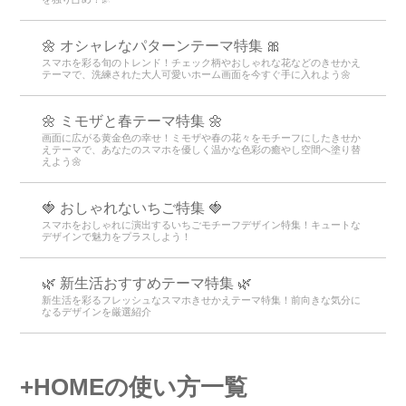
🌼 オシャレなパターンテーマ特集 🎀
スマホを彩る旬のトレンド！チェック柄やおしゃれな花などのきせかえ
テーマで、洗練された大人可愛いホーム画面を今すぐ手に入れよう🌼
🌼 ミモザと春テーマ特集 🌼
画面に広がる黄金色の幸せ！ミモザや春の花々をモチーフにしたきせか
えテーマで、あなたのスマホを優しく温かな色彩の癒やし空間へ塗り替
えよう🌼
🍓 おしゃれないちご特集 🍓
スマホをおしゃれに演出するいちごモチーフデザイン特集！キュートな
デザインで魅力をプラスしよう！
🌿 新生活おすすめテーマ特集 🌿
新生活を彩るフレッシュなスマホきせかえテーマ特集！前向きな気分に
なるデザインを厳選紹介
+HOMEの使い方一覧