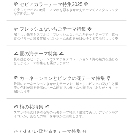
🤎 セピアカラーテーマ特集2025 🤎
心安らぐセピアの色彩！スマホを彩るきせかえテーマでノスタルジック
な雰囲気に 🤎
🍓 フレッシュないちごテーマ特集 🍓
瑞々しい果実をスマホに！フレッシュないちごきせかえテーマで、真っ
赤なベリーが彩る甘酸っぱいホーム画面を毎日心ゆくまで堪能しよう🍓
🌊 夏の海テーマ特集 🌊
夏を感じるビーチシーンでスマホをデコレーション！海の魅力を感じる
きせかえテーマ特集をお届けします⛱️
💐 カーネーションとピンクの花テーマ特集 💐
最新のカーネーションきせかえテーマや、瑞々しいピンクの花びらと優
美な色彩が彩る最高のホーム画面でお母さんへ日頃の「ありがとう」を
届けよう💐
🌸 梅の花特集 🌸
スマホ待ち受けを彩る梅の花モチーフ特集！優雅で美しいデザインやア
イコンが、あなたの毎日を華やかに演出します。
⛄️ かわいい雪だるまテーマ特集️ ⛄️