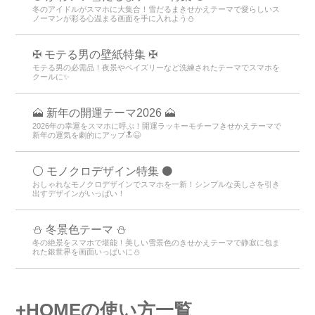
冬のアイドルがスマホに大集合！雪だるまきせかえテーマで愛らしいス
ノーマンが彩る心温まる画面を手に入れよう️⛄️
✠ モテる男の壁紙特集 ✠
モテる男の必需品！夜景やペイズリーなど洗練されたテーマでスマホを
クールに✨
🗻 新年の開運テーマ2026 🗻
2026年の幸運をスマホに呼ぶ！開運ラッキーモチーフきせかえテーマで
新年の運気を劇的にアップ🔝😆
⚪️ モノクロデザイン特集 ⚫️
おしゃれなモノクロデザインでスマホを一新！シンプルな美しさを引き
出すデザインがいっぱい！
⛄️ 冬景色テーマ ⛄️
冬の絶景をスマホで堪能！美しい雪景色のきせかえテーマで静寂に包ま
れた銀世界を画面いっぱいに⛄️
+HOMEの使い方一覧