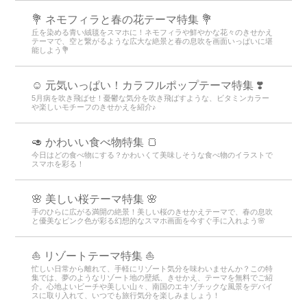
💐 ネモフィラと春の花テーマ特集 💐
丘を染める青い絨毯をスマホに！ネモフィラや鮮やかな花々のきせかえ
テーマで、空と繋がるような広大な絶景と春の息吹を画面いっぱいに堪
能しよう💐
☺️ 元気いっぱい！カラフルポップテーマ特集 ❣️
5月病を吹き飛ばせ！憂鬱な気分を吹き飛ばすような、ビタミンカラー
や楽しいモチーフのきせかえを紹介♪
🥑 かわいい食べ物特集 🍞
今日はどの食べ物にする？かわいくて美味しそうな食べ物のイラストで
スマホを彩る！
🌸 美しい桜テーマ特集 🌸
手のひらに広がる満開の絶景！美しい桜のきせかえテーマで、春の息吹
と優美なピンク色が彩る幻想的なスマホ画面を今すぐ手に入れよう🌸
⛵ リゾートテーマ特集 ⛵
忙しい日常から離れて、手軽にリゾート気分を味わいませんか？この特
集では、夢のようなリゾート地の壁紙、きせかえ、テーマを無料でご紹
介。心地よいビーチや美しい山々、南国のエキゾチックな風景をデバイ
スに取り入れて、いつでも旅行気分を楽しみましょう！