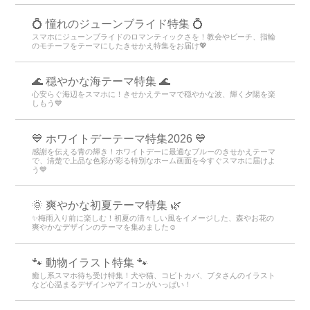
💍 憧れのジューンブライド特集 💍
スマホにジューンブライドのロマンティックさを！教会やビーチ、指輪
のモチーフをテーマにしたきせかえ特集をお届け💖
🌊 穏やかな海テーマ特集 🌊
心安らぐ海辺をスマホに！きせかえテーマで穏やかな波、輝く夕陽を楽
しもう💙
💙 ホワイトデーテーマ特集2026 💙
感謝を伝える青の輝き！ホワイトデーに最適なブルーのきせかえテーマ
で、清楚で上品な色彩が彩る特別なホーム画面を今すぐスマホに届けよ
う💙
🌞 爽やかな初夏テーマ特集 🌿
✨梅雨入り前に楽しむ！初夏の清々しい風をイメージした、森やお花の
爽やかなデザインのテーマを集めました☺️
🐾 動物イラスト特集 🐾
癒し系スマホ待ち受け特集！犬や猫、コビトカバ、ブタさんのイラスト
など心温まるデザインやアイコンがいっぱい！