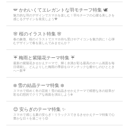
🪽 かわいくてエレガントな羽モチーフ特集 🕊️
魅力的な羽のデザインでスマホを楽しむ！羽モチーフの心躍る美しさを
感じるデザインを発見しよう💖
🌸 桜のイラスト特集 🌸
春の象徴、桜のイラストでスマホ待ち受けやアイコンを魅力的に！心弾
むデザインで春を楽しんでみませんか？
☔ 梅雨と紫陽花テーマ特集 ☔
最新の紫陽花きせかえテーマで、輝く水滴が彩る最高のホーム画面を毎
日堪能し、どんよりした梅雨の季節をロマンチックな癒やしのひととき
へ一新☔
❄️ 雪の結晶テーマ特集 ❄️
スマホで煌めく冬の芸術！雪の結晶きせかえテーマで精密な氷の紋章が
彩る幻想的でクリアな画面を演出しよう❄️
😌 安らぎのテーマ特集 ✨
スマホで感じる夏の安らぎ！リラックスできるきせかえテーマ特集で心
豊かな日々を過ごそう😌