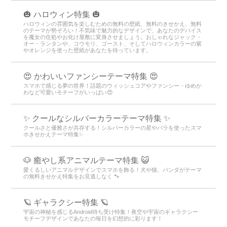
🎃 ハロウィン特集 🎃
ハロウィンの雰囲気を楽しむための無料の壁紙、無料のきせかえ、無料
のテーマが勢ぞろい！不気味で魅力的なデザインで、あなたのデバイス
を魔女の住処やお化け屋敷に変身させましょう。おしゃれなジャック・
オー・ランタンや、コウモリ、ゴースト、そしてハロウィンカラーの紫
やオレンジを使った壁紙があなたを待っています。
😍 かわいいファンシーテーマ特集 😍
スマホで感じる夢の世界！話題のウィッシュコアやファンシー・ゆめか
わなど可愛いモチーフがいっぱい😍
✨ クールなシルバーカラーテーマ特集 ✨
クールさと優雅さが共存する！シルバーカラーの星やバラを使ったスマ
ホきせかえテーマ特集✨
🐶 癒やし系アニマルテーマ特集 😺
愛くるしいアニマルデザインでスマホを飾る！犬や猫、パンダがテーマ
の無料きせかえ特集をお見逃しなく 🐾
🪐 ギャラクシー特集 🪐
宇宙の神秘を感じるAndroid待ち受け特集！夜空や宇宙のギャラクシー
モチーフデザインであなたの毎日を幻想的に彩ります！