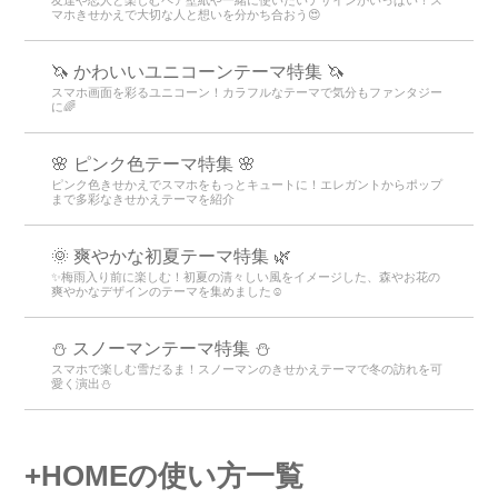
友達や恋人と楽しむペア壁紙や一緒に使いたいデザインがいっぱい！ス
マホきせかえで大切な人と想いを分かち合おう😍
🦄 かわいいユニコーンテーマ特集 🦄
スマホ画面を彩るユニコーン！カラフルなテーマで気分もファンタジー
に🌈
🌸 ピンク色テーマ特集 🌸
ピンク色きせかえでスマホをもっとキュートに！エレガントからポップ
まで多彩なきせかえテーマを紹介
🌞 爽やかな初夏テーマ特集 🌿
✨梅雨入り前に楽しむ！初夏の清々しい風をイメージした、森やお花の
爽やかなデザインのテーマを集めました☺️
⛄ スノーマンテーマ特集 ⛄
スマホで楽しむ雪だるま！スノーマンのきせかえテーマで冬の訪れを可
愛く演出⛄
+HOMEの使い方一覧