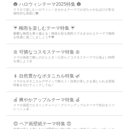
🎃 ハロウィンテーマ2025特集 🎃
スマホで楽しむハロウィン！きせかえテーマでかぼちゃやおばけが彩る
個性的な画面に🎃
☔ 梅雨を楽しむテーマ特集 ☔
憂鬱な梅雨を乗り越える！模様を彩る無料スマホきせかえテーマで梅雨
を快適に過ごしましょう☔💖
🌼 可憐なコスモステーマ特集 🌼
スマホ画面で癒しのひととき！心安らぐコスモステーマで心地よい時間
を感じよう🌼
🌷 自然豊かなボタニカル特集 🌿
スマホをボタニカルデザインで飾ろう！自然の美しさを感じられる壁紙
特集をぜひチェックしてね！
🍏 爽やかアップルテーマ特集 🍏
スマホ画面でビタミンチャージ！グリーンアップルテーマで気分をリフ
レッシュ🍏
😍 ペア画壁紙テーマ特集 😍