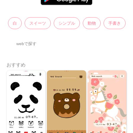
白
スイーツ
シンプル
動物
手書き
webで探す
おすすめ