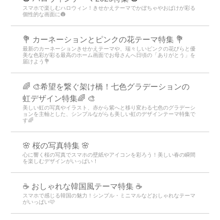
スマホで楽しむハロウィン！きせかえテーマでかぼちゃやおばけが彩る
個性的な画面に🎃
💐 カーネーションとピンクの花テーマ特集 💐
最新のカーネーションきせかえテーマや、瑞々しいピンクの花びらと優
美な色彩が彩る最高のホーム画面でお母さんへ日頃の「ありがとう」を
届けよう💐
🌈 🎨希望を繋ぐ架け橋！七色グラデーションの
虹デザイン特集🌈 🎨
美しい虹の写真やイラスト、赤から紫へと移り変わる七色のグラデーシ
ョンを主軸とした、シンプルながらも美しい虹のデザインテーマ特集で
す🌈
🌸 桜の写真特集 🌸
心に響く桜の写真でスマホの壁紙やアイコンを彩ろう！美しい春の瞬間
を楽しむデザインがいっぱい！
☕ おしゃれな韓国風テーマ特集 ☕
スマホで感じる韓国の魅力！シンプル・ミニマルなどおしゃれなテーマ
がいっぱい🩷