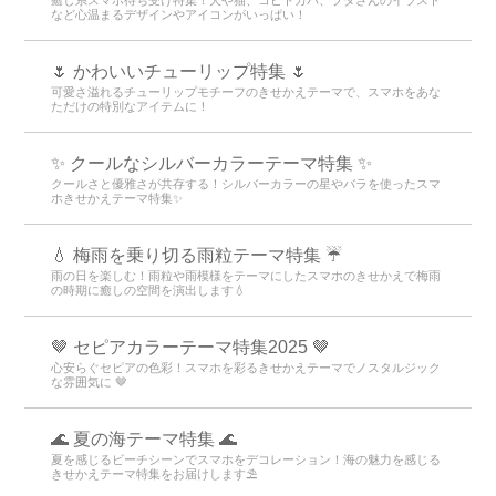
など心温まるデザインやアイコンがいっぱい！
🌷 かわいいチューリップ特集 🌷
可愛さ溢れるチューリップモチーフのきせかえテーマで、スマホをあな
ただけの特別なアイテムに！
✨ クールなシルバーカラーテーマ特集 ✨
クールさと優雅さが共存する！シルバーカラーの星やバラを使ったスマ
ホきせかえテーマ特集✨
💧 梅雨を乗り切る雨粒テーマ特集 ☔
雨の日を楽しむ！雨粒や雨模様をテーマにしたスマホのきせかえで梅雨
の時期に癒しの空間を演出します💧
🤎 セピアカラーテーマ特集2025 🤎
心安らぐセピアの色彩！スマホを彩るきせかえテーマでノスタルジック
な雰囲気に 🤎
🌊 夏の海テーマ特集 🌊
夏を感じるビーチシーンでスマホをデコレーション！海の魅力を感じる
きせかえテーマ特集をお届けします⛱️