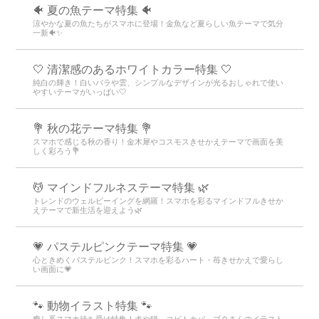
🐠 夏の魚テーマ特集 🐠
涼やかな夏の魚たちがスマホに登場！金魚など夏らしい魚テーマで気分
一新🐠✨
🤍 清潔感のあるホワイトカラー特集 🤍
純白の輝き！白いバラや雲、シンプルなデザインが光るおしゃれで使い
やすいテーマがいっぱい🤍
💐 秋の花テーマ特集 💐
スマホで感じる秋の香り！金木犀やコスモスきせかえテーマで画面を美
しく彩ろう💐
💆 マインドフルネステーマ特集 🌿
トレンドのウェルビーイングを網羅！スマホを彩るマインドフルきせか
えテーマで新生活を迎えよう🌿
💗 パステルピンクテーマ特集 💗
心ときめくパステルピンク！スマホを彩るハート・苺きせかえで愛らし
い画面に💗
🐾 動物イラスト特集 🐾
癒し系スマホ待ち受け特集！犬や猫、コビトカバ、ブタさんのイラスト