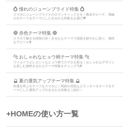
💍 憧れのジューンブライド特集 💍
スマホにジューンブライドのロマンティックさを！教会やビーチ、指輪
のモチーフをテーマにしたきせかえ特集をお届け💖
🔴 赤色テーマ特集 🔴
スマホで魅せる情熱の赤！きせかえテーマで画面を鮮やかに彩り、個性
をアピール❣️
🐆 おしゃれなヒョウ柄テーマ特集 🐆
ワイルドでエレガントなヒョウ柄でスマホを彩る！おしゃれなデザイン
を楽しむ無料きせかえテーマ特集をチェック🐆❣️
🔮 夏の運気アップテーマ特集 🔮
幸運を呼ぶモチーフをスマホに！馬蹄や貝殻などラッキーモチーフをテ
ーマにした運気アップのきせかえ特集をご紹介✨
+HOMEの使い方一覧