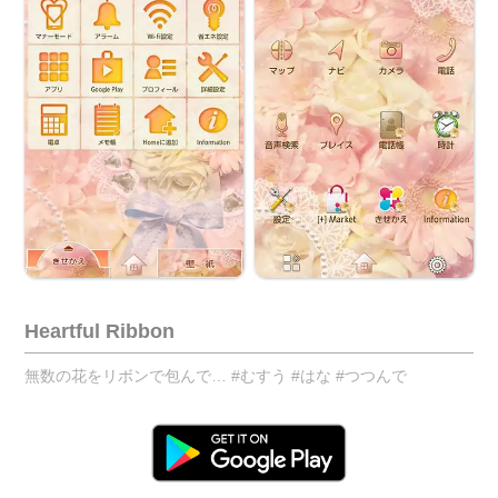
Heartful Ribbon
無数の花をリボンで包んで… #むすう #はな #つつんで