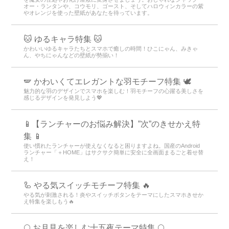
オー・ランタンや、コウモリ、ゴースト、そしてハロウィンカラーの紫
やオレンジを使った壁紙があなたを待っています。
🐱 ゆるキャラ特集 🐱
かわいいゆるキャラたちとスマホで癒しの時間！ひこにゃん、みきゃ
ん、やちにゃんなどの壁紙が勢揃い！
🪽 かわいくてエレガントな羽モチーフ特集 🕊️
魅力的な羽のデザインでスマホを楽しむ！羽モチーフの心躍る美しさを
感じるデザインを発見しよう💖
📱【ランチャーのお悩み解決】”次”のきせかえ特
集 📱
使い慣れたランチャーが使えなくなると困りますよね。国産のAndroid
ランチャー「＋HOME」はサクサク簡単に安全に全画面まるごと着せ替
え！
🦾 やる気スイッチモチーフ特集 🔥
やる気が刺激される！炎やスイッチボタンをテーマにしたスマホきせか
え特集を楽しもう🔥
🌕 お月見を楽しむ十五夜テーマ特集 🌕