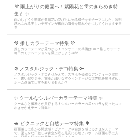
💜 雨上がりの庭園へ！紫陽花と雫のきらめき特
集💧 ✨
雨のしずくや朝露が紫陽花の花びらに光る様子をモチーフにした、透明
感あふれる美しいデザインが梅雨の気分を晴れやかにしてくれます💎💙
💜
💙 推しカラーテーマ特集 💛
推しカラーテーマが見つかる！コンサートの準備はOK？推しカラーで
毎日のモチベーションを爆上げしよう📣💜
⚙️ ノスタルジック・デコ特集 🔑
ノスタルジック・デコきせかえで、スマホを優雅なアンティーク空間
へ！古い鍵や切手、歯車が織りなすヴィンテージな世界観を独り占め。
ホーム画面で日常を彩りませんか？
✨ クールなシルバーカラーテーマ特集 ✨
クールさと優雅さが共存する！シルバーカラーの星やバラを使ったスマ
ホきせかえテーマ特集✨
🥪 ピクニックと自然テーマ特集 🌳
画面越しに広がる開放感！ピクニックや自然を感じるきせかえテーマ
で、柔らかな日差しや青空が彩る最高に心地よいホーム画面を手に入
れ、日常を軽やかな冒険へと変えよう🥪