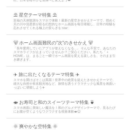
⛱️ 星空テーマ特集 ⛱️
至福の天体観測をスマホで体験！最新の星空きせかえテーマで、煌めく
天の川や流星群が彩る幻想的なホーム画面を毎日堪能し、日常の喧騒を
忘れさせてくれる極上の安らぎを:star:️
🐻 ホーム画面難民の”次”のきせかえ 🐻
「長年愛用していたアプリが使えなくなる...」 そんな不安で、あなたの
スマホライフが止まっていませんか？ご安心ください。私たち「＋
HOME」は、まるごと一瞬でホーム画面を変える楽しさを、そのまま引
き継ぎます。
✈️ 旅に出たくなるテーマ特集 ✈️
スマホを開けばそこは異国！世界中の絶景を捉えたきせかえテーマで、
雄大な自然や有名観光地など、旅情を誘うドラマチックな風景を画面い
っぱいに堪能しよう✈️
🍣 お寿司と和のスイーツテーマ特集 🍵
スマホ画面に美味しい魔法を！和のグルメデザインテーマで、見るたび
にお腹が空くようなワクワクする視覚体験🍣😋
🌞 爽やかな空特集 🌞