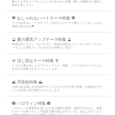
爽やかな空をテーマにしたスマホきせかえ特集！癒しの壁紙で心地良い
毎日を楽しもう♪
💖 おしゃれなハートテーマ特集 💖
スマホを彩るハートモチーフ！きせかえテーマで愛らしくておしゃれな
画面を独り占め💖
🔮 夏の運気アップテーマ特集 🔮
幸運を呼ぶモチーフをスマホに！馬蹄や貝殻などラッキーモチーフをテ
ーマにした運気アップのきせかえ特集をご紹介✨
🍧 涼し気なテーマ特集 🎐
スマホに夏の涼しさをプラス！プール、風鈴、アイスをモチーフにした
きせかえ特集で心をリフレッシュ🍧
🌊 浮世絵特集 🗻
日本の美を感じる浮世絵デザインのスマホ待ち受け特集！伝統的なデザ
インが日常に和の魅力をもたらします。
🎃 ハロウィン特集 🎃
ハロウィンの雰囲気を楽しむための無料の壁紙、無料のきせかえ、無料
のテーマが勢ぞろい！不気味で魅力的なデザインで、あなたのデバイス
を魔女の住処やお化け屋敷に変身させましょう。おしゃれなジャック・