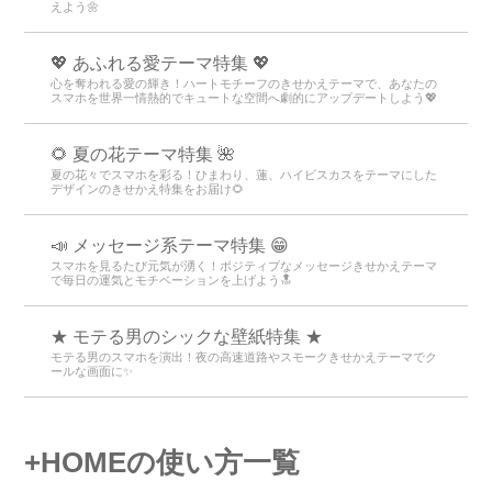
えよう🌼
💖 あふれる愛テーマ特集 💖
心を奪われる愛の輝き！ハートモチーフのきせかえテーマで、あなたの
スマホを世界一情熱的でキュートな空間へ劇的にアップデートしよう💖
🌻 夏の花テーマ特集 🌺
夏の花々でスマホを彩る！ひまわり、蓮、ハイビスカスをテーマにした
デザインのきせかえ特集をお届け🌻
📣 メッセージ系テーマ特集 😁
スマホを見るたび元気が湧く！ポジティブなメッセージきせかえテーマ
で毎日の運気とモチベーションを上げよう🔝
★ モテる男のシックな壁紙特集 ★
モテる男のスマホを演出！夜の高速道路やスモークきせかえテーマでク
ールな画面に✨
+HOMEの使い方一覧