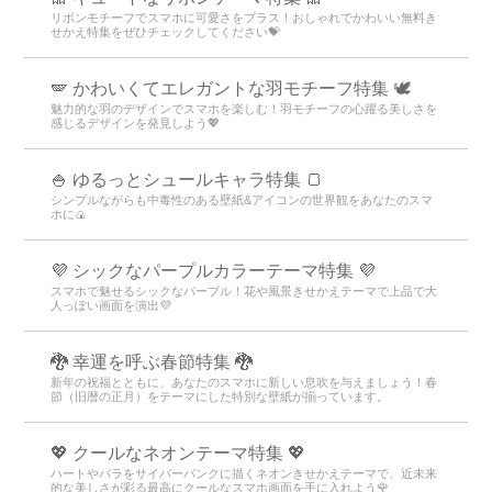
リボンモチーフでスマホに可愛さをプラス！おしゃれでかわいい無料き
せかえ特集をぜひチェックしてください💝
🪽 かわいくてエレガントな羽モチーフ特集 🕊️
魅力的な羽のデザインでスマホを楽しむ！羽モチーフの心躍る美しさを
感じるデザインを発見しよう💖
🍚 ゆるっとシュールキャラ特集 🍞
シンプルながらも中毒性のある壁紙&アイコンの世界観をあなたのスマ
ホに🍙
💜 シックなパープルカラーテーマ特集 💜
スマホで魅せるシックなパープル！花や風景きせかえテーマで上品で大
人っぽい画面を演出💜
🐉 幸運を呼ぶ春節特集 🐉
新年の祝福とともに、あなたのスマホに新しい息吹を与えましょう！春
節（旧暦の正月）をテーマにした特別な壁紙が揃っています。
💖 クールなネオンテーマ特集 💖
ハートやバラをサイバーパンクに描くネオンきせかえテーマで、近未来
的な美しさが彩る最高にクールなスマホ画面を手に入れよう🌹