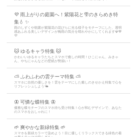
💜 雨上がりの庭園へ！紫陽花と雫のきらめき特
集💧 ✨
雨のしずくや朝露が紫陽花の花びらに光る様子をモチーフにした、透明
感あふれる美しいデザインが梅雨の気分を晴れやかにしてくれます💎💙
💜
🐱 ゆるキャラ特集 🐱
かわいいゆるキャラたちとスマホで癒しの時間！ひこにゃん、みきゃ
ん、やちにゃんなどの壁紙が勢揃い！
⛅ ふわふわの雲テーマ特集 ⛅
スマホに自然の優しさを！雲をテーマにした癒しのきせかえ特集で心を
リフレッシュしよう🌤️
🦋 可憐な蝶特集 🦋
優雅な蝶モチーフのスマホ待ち受け特集！心が和むデザインで、あなた
のスマホをおしゃれに！
🌱 爽やかな新緑特集 🌱
スマホを新緑カラーで染めよう！目に優しくリラックスできる緑色の着
せ替えテーマで安らぎを♪