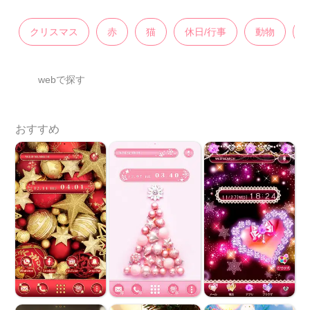
クリスマス
赤
猫
休日/行事
動物
webで探す
おすすめ