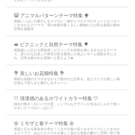
😸 アニマルパターンテーマ特集 🐥
画面いっぱいの癒やしをスマホに！猫やシマエナガのキュートなパター
ンきせかえテーマで、雪の妖精や愛くるしい動物たちが彩る最高の操作
空間を堪能🐻
🥪 ピクニックと自然テーマ特集 🌳
画面越しに広がる開放感！ピクニックや自然を感じるきせかえテーマ
で、柔らかな日差しや青空が彩る最高に心地よいホーム画面を手に入
れ、日常を軽やかな冒険へと変えよう🥪
💐 美しいお花畑特集 💐
無料の花畑のスマホきせかえで穏やかな日常を。色とりどりの美しい着
せ替えで安らぎと癒やしをチャージ。
🤍 清潔感のあるホワイトカラー特集 🤍
純白の輝き！白いバラや雲、シンプルなデザインが光るおしゃれで使い
やすいテーマがいっぱい🤍
🌼 ミモザと春テーマ特集 🌼
画面に広がる黄金色の幸せ！ミモザや春の花々をモチーフにしたきせか
えテーマで、あなたのスマホを優しく温かな色彩の癒やし空間へ塗り替