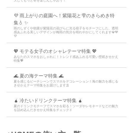
ズしてもっと冬を楽しんじゃおう！
💜 雨上がりの庭園へ！紫陽花と雫のきらめき特
集💧 ✨
雨のしずくや朝露が紫陽花の花びらに光る様子をモチーフにした、透明
感あふれる美しいデザインが梅雨の気分を晴れやかにしてくれます💎💙
💜
💖 モテる女子のオシャレテーマ特集 💖
あなたのスマホをおしゃれに！トレンド感あふれる可愛い壁紙きせかえ
特集💖
🌊 夏の海テーマ特集 🌊
夏を感じるビーチシーンでスマホをデコレーション！海の魅力を感じる
きせかえテーマ特集をお届けします⛱️
🧉 冷たいドリンクテーマ特集 🧉
夏のドリンクモチーフでスマホを彩る！ソーダやレモネードなどの魅力
を詰め込んだきせかえ特集をチェック🧃