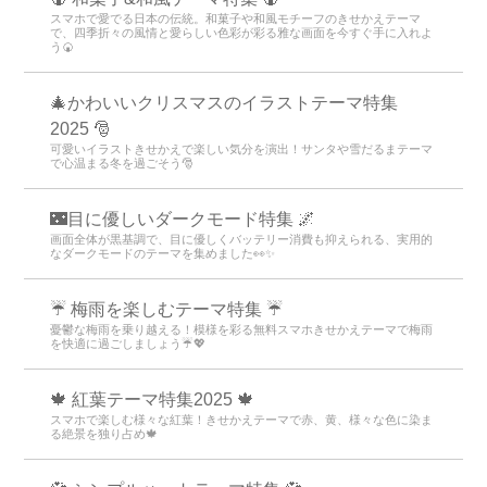
スマホで愛でる日本の伝統。和菓子や和風モチーフのきせかえテーマ
で、四季折々の風情と愛らしい色彩が彩る雅な画面を今すぐ手に入れよ
う🍘
🎄かわいいクリスマスのイラストテーマ特集
2025 🎅
可愛いイラストきせかえで楽しい気分を演出！サンタや雪だるまテーマ
で心温まる冬を過ごそう🎅
🌃目に優しいダークモード特集 🌌
画面全体が黒基調で、目に優しくバッテリー消費も抑えられる、実用的
なダークモードのテーマを集めました👀✨
☔ 梅雨を楽しむテーマ特集 ☔
憂鬱な梅雨を乗り越える！模様を彩る無料スマホきせかえテーマで梅雨
を快適に過ごしましょう☔💖
🍁 紅葉テーマ特集2025 🍁
スマホで楽しむ様々な紅葉！きせかえテーマで赤、黄、様々な色に染ま
る絶景を独り占め🍁