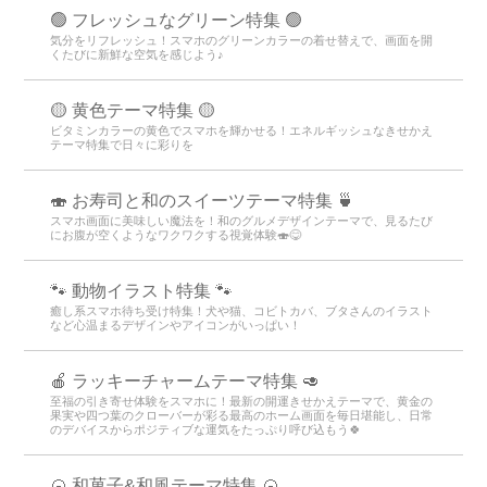
🟢 フレッシュなグリーン特集 🟢
気分をリフレッシュ！スマホのグリーンカラーの着せ替えで、画面を開
くたびに新鮮な空気を感じよう♪
🟡 黄色テーマ特集 🟡
ビタミンカラーの黄色でスマホを輝かせる！エネルギッシュなきせかえ
テーマ特集で日々に彩りを
🍣 お寿司と和のスイーツテーマ特集 🍵
スマホ画面に美味しい魔法を！和のグルメデザインテーマで、見るたび
にお腹が空くようなワクワクする視覚体験🍣😋
🐾 動物イラスト特集 🐾
癒し系スマホ待ち受け特集！犬や猫、コビトカバ、ブタさんのイラスト
など心温まるデザインやアイコンがいっぱい！
🍎 ラッキーチャームテーマ特集 🥑
至福の引き寄せ体験をスマホに！最新の開運きせかえテーマで、黄金の
果実や四つ葉のクローバーが彩る最高のホーム画面を毎日堪能し、日常
のデバイスからポジティブな運気をたっぷり呼び込もう🍀
🍘 和菓子&和風テーマ特集 🍘