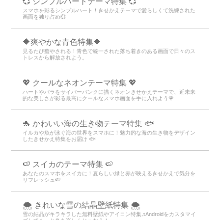
💞 シンプルハートテーマ特集 💞
スマホを彩るシンプルハート！きせかえテーマで愛らしくて洗練された
画面を独り占め💞
🔷爽やかな青色特集🔷
見るたび癒やされる！青色で統一された落ち着きのある画面で日々のス
トレスから解放されよう。
💖 クールなネオンテーマ特集 💖
ハートやバラをサイバーパンクに描くネオンきせかえテーマで、近未来
的な美しさが彩る最高にクールなスマホ画面を手に入れよう🌹
🐬 かわいい海の生き物テーマ特集 🐟
イルカや魚が泳ぐ海の世界をスマホに！魅力的な海の生き物をデザイン
したきせかえ特集をお届け 🐟
🍉 スイカのテーマ特集 🍉
あなたのスマホをスイカに！夏らしい緑と赤が映えるきせかえで気分を
リフレッシュ🍉
🌨 きれいな雪の結晶壁紙特集 🌨
雪の結晶がキラキラした無料壁紙やアイコン特集♫Androidをカスタマイ