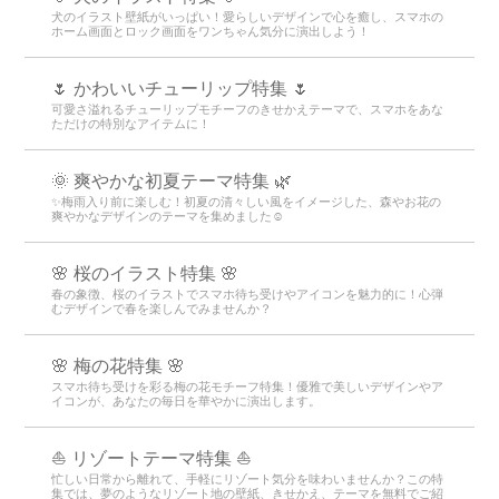
犬のイラスト壁紙がいっぱい！愛らしいデザインで心を癒し、スマホの
ホーム画面とロック画面をワンちゃん気分に演出しよう！
🌷 かわいいチューリップ特集 🌷
可愛さ溢れるチューリップモチーフのきせかえテーマで、スマホをあな
ただけの特別なアイテムに！
🌞 爽やかな初夏テーマ特集 🌿
✨梅雨入り前に楽しむ！初夏の清々しい風をイメージした、森やお花の
爽やかなデザインのテーマを集めました☺️
🌸 桜のイラスト特集 🌸
春の象徴、桜のイラストでスマホ待ち受けやアイコンを魅力的に！心弾
むデザインで春を楽しんでみませんか？
🌸 梅の花特集 🌸
スマホ待ち受けを彩る梅の花モチーフ特集！優雅で美しいデザインやア
イコンが、あなたの毎日を華やかに演出します。
⛵ リゾートテーマ特集 ⛵
忙しい日常から離れて、手軽にリゾート気分を味わいませんか？この特
集では、夢のようなリゾート地の壁紙、きせかえ、テーマを無料でご紹