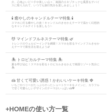
介。心地よいビーチや美しい山々、南国のエキゾチックな風景をデバイ
スに取り入れて、いつでも旅行気分を楽しみましょう！
🕯️ 癒やしのキャンドルテーマ特集 🕯️
スマホに灯る癒やしの炎！キャンドルのきせかえテーマで温かく幻想的
なキャンドルナイトを楽しもう️✨️
💆 マインドフルネステーマ特集 🌿
トレンドのウェルビーイングを網羅！スマホを彩るマインドフルきせか
えテーマで新生活を迎えよう🌿
🏝️ トロピカルテーマ特集 🏝️
夏を呼び込む！スマホを彩るトロピカルきせかえで南国リゾート気分に
🏝️
🍰 甘くて可愛い誘惑！かわいいケーキ特集 🍓
いちごやベリーがたっぷりのったショートケーキをメインに、カラフル
で甘く可愛らしいデザインのテーマがいっぱい🍰💖
+HOMEの使い方一覧