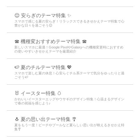
😌 安らぎのテーマ特集 ✨
スマホで感じる夏の安らぎ！リラックスできるきせかえテーマ特集で心
豊かな日々を過ごそう😌
☎ 機種変おすすめテーマ特集 ☎
新しいスマホに最適！Google PixelやGalaxyへの機種変更時におすすめ
の使いやすいきせかえテーマを厳選紹介
🍉 夏のチルテーマ特集 💖
スマホで楽しむ夏の休息！心安らぐチル系テーマで気分をゆったりと過
ごそう🍉
🐰 イースター特集 🥚
かわいいイースターエッグやウサギのデザイン特集！心温まるデザイン
で春の祝福を感じよう♪
🐧 夏の思い出テーマ特集 🎐
夏をもう一度！ビーチやプールなど夏らしい思い出が映えるきせかえ特
集🎐