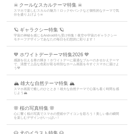
☠ クールなスカルテーマ特集 ☠
スマホで楽しむスカルの魅力！ロックやパンクなど個性的なテーマで気
分を盛り上げよう☠
🪐 ギャラクシー特集 🪐
宇宙の神秘を感じるAndroid待ち受け特集！夜空や宇宙のギャラクシー
モチーフデザインであなたの毎日を幻想的に彩ります！
💙 ホワイトデーテーマ特集2026 💙
感謝を伝える青の輝き！ホワイトデーに最適なブルーのきせかえテーマ
で、清楚で上品な色彩が彩る特別なホーム画面を今すぐスマホに届けよ
う💙
🏔️ 雄大な自然テーマ特集 🏔️
スマホ画面で癒しのひととき！雄大な自然テーマで心落ち着く時間を感
じよう🏔️
🌸 桜の写真特集 🌸
心に響く桜の写真でスマホの壁紙やアイコンを彩ろう！美しい春の瞬間
を楽しむデザインがいっぱい！
🐶 犬のイラスト特集 🐶