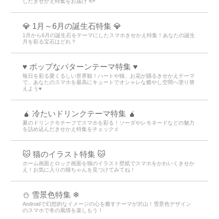
したきせかえ特集をお届け 🐟
💎 1月～6月の誕生石特集 💎
1月から6月の誕生石をテーマにしたスマホきせかえ特集！あなたの誕生
月を彩る宝石はどれ？
♥️ ポップなパターンテーマ特集 ♥️
毎日を彩る愛くるしい世界観！ハートや猫、お花が踊るきせかえテーマ
で、あなたのスマホを最高にキュートでオシャレな癒やし空間へ塗り替
えよう♥️
🧉 冷たいドリンクテーマ特集 🧉
夏のドリンクモチーフでスマホを彩る！ソーダやレモネードなどの魅力
を詰め込んだきせかえ特集をチェック🧃
🐱 猫のイラスト特集 🐱
ホーム画面とロック画面を猫のイラスト壁紙でスマホをかわいくきせか
え！お気に入りの猫ちゃんを見つけてみてね！
⛄ 雪景色特集 ❄
Androidで幻想的なイメージの心を癒すテーマが沢山！雪景色デザイン
のスマホで冬の風情を楽しもう！