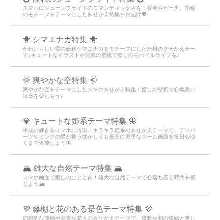
スマホにジューンブライドのロマンティックさを！教会やビーチ、指輪
のモチーフをテーマにしたきせかえ特集をお届け💖
🐥 シマエナガ特集 🐥
かわいらしい雪の妖精シマエナガをモチーフにした無料のきせかえテー
マ♪キュートなイラストや写真の壁紙で癒しのモバイルライフを♪
🌞 爽やかな空特集 🌞
爽やかな空をテーマにしたスマホきせかえ特集！癒しの壁紙で心地良い
毎日を楽しもう♪
💎 キュートな姫系テーマ特集 🦋
平成の輝きをスマホに再現！キラキラ姫系のきせかえテーマで、デコパ
ーツやピンクの蝶が舞う懐かしくも最高に派手なホーム画面を毎日心ゆ
くまで堪能しよう🦋
🏔️ 雄大な自然テーマ特集 🏔️
スマホ画面で癒しのひととき！雄大な自然テーマで心落ち着く時間を感
じよう🏔️
💜 藤棚と花のある景色テーマ特集 💜
幻想的な藤棚や高貴な花々のきせかえテーマで、優雅な和の情緒と美し