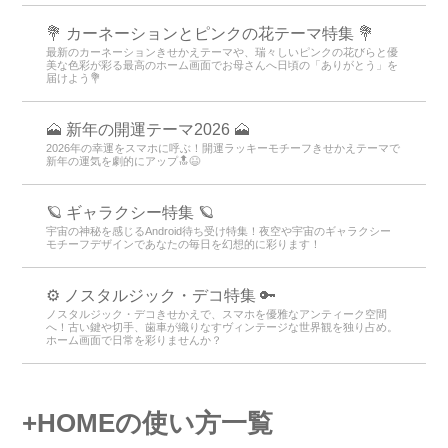
💐 カーネーションとピンクの花テーマ特集 💐
最新のカーネーションきせかえテーマや、瑞々しいピンクの花びらと優
美な色彩が彩る最高のホーム画面でお母さんへ日頃の「ありがとう」を
届けよう💐
🗻 新年の開運テーマ2026 🗻
2026年の幸運をスマホに呼ぶ！開運ラッキーモチーフきせかえテーマで
新年の運気を劇的にアップ🔝😆
🪐 ギャラクシー特集 🪐
宇宙の神秘を感じるAndroid待ち受け特集！夜空や宇宙のギャラクシー
モチーフデザインであなたの毎日を幻想的に彩ります！
⚙️ ノスタルジック・デコ特集 🔑
ノスタルジック・デコきせかえで、スマホを優雅なアンティーク空間
へ！古い鍵や切手、歯車が織りなすヴィンテージな世界観を独り占め。
ホーム画面で日常を彩りませんか？
+HOMEの使い方一覧