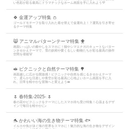
い色彩が彩る最高にドラマチックなホーム画面を手に入れよう💜
🍀 金運アップ特集 👛
ゴールドモチーフを取り入れた着せ替えで金運向上！？運気を引き寄せ
るテーマ特集
😸 アニマルパターンテーマ特集 🐥
画面いっぱいの癒やしをスマホに！猫やシマエナガのキュートなパター
ンきせかえテーマで、雪の妖精や愛くるしい動物たちが彩る最高の操作
空間を堪能🐻
🥪 ピクニックと自然テーマ特集 🌳
画面越しに広がる開放感！ピクニックや自然を感じるきせかえテーマ
で、柔らかな日差しや青空が彩る最高に心地よいホーム画面を手に入
れ、日常を軽やかな冒険へと変えよう🥪
🌷 春特集-2025- 🌷
春の花やピクニックをテーマにしたスマホ待ち受け特集！心温まるデザ
インで毎日を軽やかに♪
🐬 かわいい海の生き物テーマ特集 🐟
イルカや魚が泳ぐ海の世界をスマホに！魅力的な海の生き物をデザイン