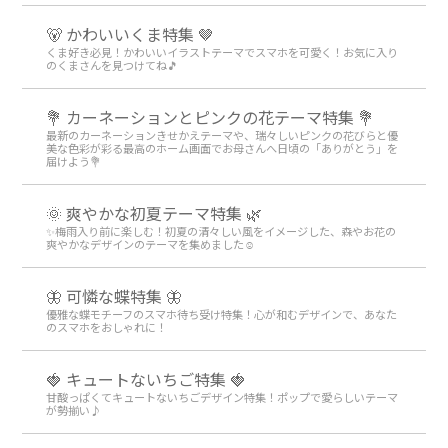
🐻 かわいいくま特集 🤎
くま好き必見！かわいいイラストテーマでスマホを可愛く！お気に入り
のくまさんを見つけてね🎵
💐 カーネーションとピンクの花テーマ特集 💐
最新のカーネーションきせかえテーマや、瑞々しいピンクの花びらと優
美な色彩が彩る最高のホーム画面でお母さんへ日頃の「ありがとう」を
届けよう💐
🌞 爽やかな初夏テーマ特集 🌿
✨梅雨入り前に楽しむ！初夏の清々しい風をイメージした、森やお花の
爽やかなデザインのテーマを集めました☺️
🦋 可憐な蝶特集 🦋
優雅な蝶モチーフのスマホ待ち受け特集！心が和むデザインで、あなた
のスマホをおしゃれに！
🍓 キュートないちご特集 🍓
甘酸っぱくてキュートないちごデザイン特集！ポップで愛らしいテーマ
が勢揃い♪