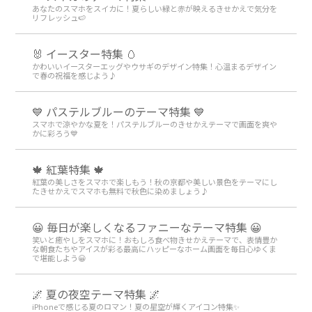
あなたのスマホをスイカに！夏らしい緑と赤が映えるきせかえで気分を
リフレッシュ🍉
🐰 イースター特集 🥚
かわいいイースターエッグやウサギのデザイン特集！心温まるデザイン
で春の祝福を感じよう♪
💙 パステルブルーのテーマ特集 💙
スマホで涼やかな夏を！パステルブルーのきせかえテーマで画面を爽や
かに彩ろう💙
🍁 紅葉特集 🍁
紅葉の美しさをスマホで楽しもう！秋の京都や美しい景色をテーマにし
たきせかえでスマホも無料で秋色に染めましょう♪
😀 毎日が楽しくなるファニーなテーマ特集 😀
笑いと癒やしをスマホに！おもしろ食べ物きせかえテーマで、表情豊か
な朝食たちやアイスが彩る最高にハッピーなホーム画面を毎日心ゆくま
で堪能しよう😀
🌌 夏の夜空テーマ特集 🌌
iPhoneで感じる夏のロマン！夏の星空が輝くアイコン特集✨