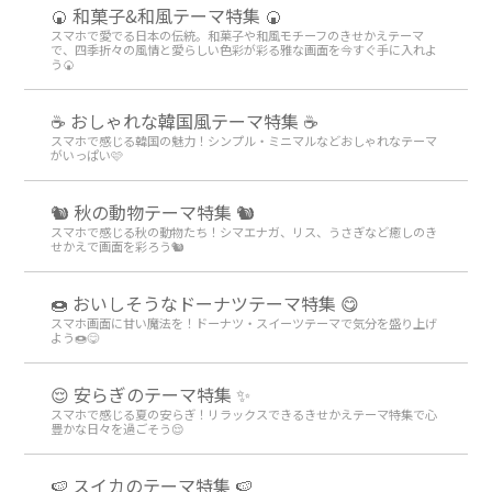
🍘 和菓子&和風テーマ特集 🍘
スマホで愛でる日本の伝統。和菓子や和風モチーフのきせかえテーマ
で、四季折々の風情と愛らしい色彩が彩る雅な画面を今すぐ手に入れよ
う🍘
☕ おしゃれな韓国風テーマ特集 ☕
スマホで感じる韓国の魅力！シンプル・ミニマルなどおしゃれなテーマ
がいっぱい🩷
🐿️ 秋の動物テーマ特集 🐿️
スマホで感じる秋の動物たち！シマエナガ、リス、うさぎなど癒しのき
せかえで画面を彩ろう🐿️
🍩 おいしそうなドーナツテーマ特集 😋
スマホ画面に甘い魔法を！ドーナツ・スイーツテーマで気分を盛り上げ
よう🍩😋
😌 安らぎのテーマ特集 ✨
スマホで感じる夏の安らぎ！リラックスできるきせかえテーマ特集で心
豊かな日々を過ごそう😌
🍉 スイカのテーマ特集 🍉