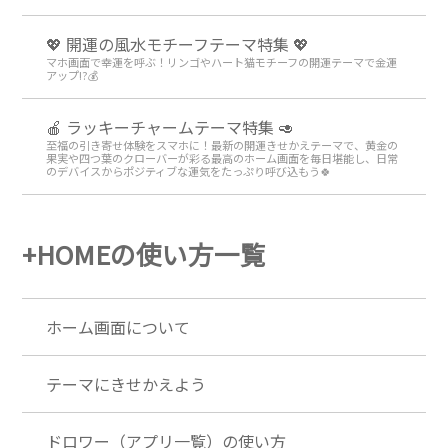
💖 開運の風水モチーフテーマ特集 💖
マホ画面で幸運を呼ぶ！リンゴやハート猫モチーフの開運テーマで金運
アップ!?💰
🍎 ラッキーチャームテーマ特集 🥑
至福の引き寄せ体験をスマホに！最新の開運きせかえテーマで、黄金の
果実や四つ葉のクローバーが彩る最高のホーム画面を毎日堪能し、日常
のデバイスからポジティブな運気をたっぷり呼び込もう🍀
+HOMEの使い方一覧
ホーム画面について
テーマにきせかえよう
ドロワー（アプリ一覧）の使い方