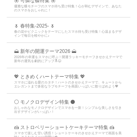
🦋 可憐な蝶特集 🦋
優雅な蝶モチーフのスマホ待ち受け特集！心が和むデザインで、あなた
のスマホをおしゃれに！
🌷 春特集-2025- 🌷
春の花やピクニックをテーマにしたスマホ待ち受け特集！心温まるデザ
インで毎日を軽やかに♪
🗻 新年の開運テーマ2026 🗻
2026年の幸運をスマホに呼ぶ！開運ラッキーモチーフきせかえテーマで
新年の運気を劇的にアップ🔝😆
💖 ときめくハートテーマ特集 💖
スマホに溢れる愛のカタチ！ハートのきせかえテーマで、キュートから
エレガントまで多彩なラブモチーフを画面いっぱいに散りばめよう💖
⚪️ モノクロデザイン特集 ⚫️
おしゃれなモノクロデザインでスマホを一新！シンプルな美しさを引き
出すデザインがいっぱい！
🍰 ストロベリーショートケーキテーマ特集 🍰
スマホで楽しむ甘い誘惑！ショートケーキのきせかえテーマで画面を美
味しそうなスイーツ空間に🍓