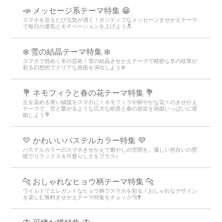
📣 メッセージ系テーマ特集 😁
スマホを見るたび元気が湧く！ポジティブなメッセージきせかえテーマ
で毎日の運気とモチベーションを上げよう🔝
❄️ 雪の結晶テーマ特集 ❄️
スマホで煌めく冬の芸術！雪の結晶きせかえテーマで精密な氷の紋章が
彩る幻想的でクリアな画面を演出しよう❄️
💐 ネモフィラと春の花テーマ特集 💐
丘を染める青い絨毯をスマホに！ネモフィラや鮮やかな花々のきせかえ
テーマで、空と繋がるような広大な絶景と春の息吹を画面いっぱいに堪
能しよう💐
💛 かわいいパステルカラー特集 💜
パステルカラーのスマホきせかえで癒やしの空間を。優しい色合いの壁
紙でリラックス＆可愛らしさをプラス♪
🐆 おしゃれなヒョウ柄テーマ特集 🐆
ワイルドでエレガントなヒョウ柄でスマホを彩る！おしゃれなデザイン
を楽しむ無料きせかえテーマ特集をチェック🐆❣️