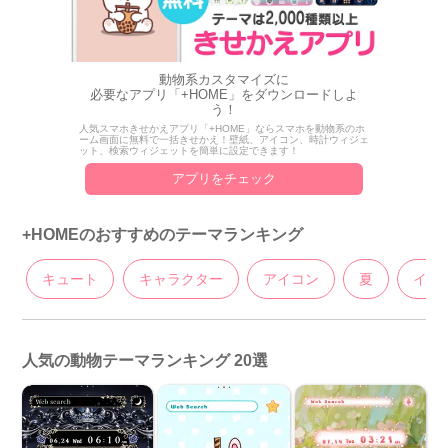
動物系カスタマイズに
必要なアプリ「+HOME」をダウンロードしよ
う！
人気スマホきせかえアプリ「+HOME」ならスマホを動物系のホ
ーム画面に無料で一括きせかえ！壁紙、アイコン、時計ウィジェ
ット、検索ウィジェットを簡単に設定できます！
アプリをチェック
+HOMEのおすすめのテーマランキング
キュート
キャラクター
アイコン
夏
イラ
人気の動物テーマランキング 20選