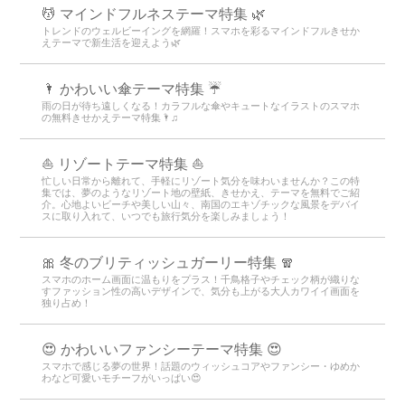
💆 マインドフルネステーマ特集 🌿
トレンドのウェルビーイングを網羅！スマホを彩るマインドフルきせか
えテーマで新生活を迎えよう🌿
🌂 かわいい傘テーマ特集 ☔
雨の日が待ち遠しくなる！カラフルな傘やキュートなイラストのスマホ
の無料きせかえテーマ特集🌂♫
⛵ リゾートテーマ特集 ⛵
忙しい日常から離れて、手軽にリゾート気分を味わいませんか？この特
集では、夢のようなリゾート地の壁紙、きせかえ、テーマを無料でご紹
介。心地よいビーチや美しい山々、南国のエキゾチックな風景をデバイ
スに取り入れて、いつでも旅行気分を楽しみましょう！
🎀 冬のブリティッシュガーリー特集 🧣
スマホのホーム画面に温もりをプラス！千鳥格子やチェック柄が織りな
すファッション性の高いデザインで、気分も上がる大人カワイイ画面を
独り占め！
😍 かわいいファンシーテーマ特集 😍
スマホで感じる夢の世界！話題のウィッシュコアやファンシー・ゆめか
わなど可愛いモチーフがいっぱい😍