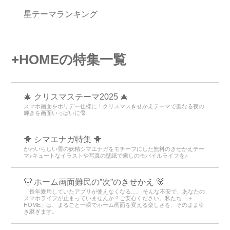
星テーマランキング
+HOMEの特集一覧
🎄 クリスマステーマ2025 🎄
スマホ画面をホリデー仕様に！クリスマスきせかえテーマで聖なる夜の
輝きを画面いっぱいに🎅
🐥 シマエナガ特集 🐥
かわいらしい雪の妖精シマエナガをモチーフにした無料のきせかえテー
マ♪キュートなイラストや写真の壁紙で癒しのモバイルライフを♪
🐻 ホーム画面難民の”次”のきせかえ 🐻
「長年愛用していたアプリが使えなくなる...」 そんな不安で、あなたの
スマホライフが止まっていませんか？ご安心ください。私たち「＋
HOME」は、まるごと一瞬でホーム画面を変える楽しさを、そのまま引
き継ぎます。