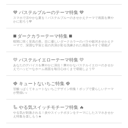
💙 パステルブルーのテーマ特集 💙
スマホで涼やかな夏を！パステルブルーのきせかえテーマで画面を爽や
かに彩ろう💙
️◼️ ダークカラーテーマ特集️ ◼️
暗闇に咲く至高の美。目に優しいダークカラーのバラや銀河きせかえテ
ーマで、深淵な宇宙と花の共演が彩る洗練された画面を今すぐ堪能🌌
💛 パステルイエローテーマ特集 💛
あなたのデバイスを爽やかに演出！爽やかなパステルイエローのきせか
えでハッピーなホーム画面を毎日心ゆくまで堪能しよう💛
🍓 キュートないちご特集 🍓
甘酸っぱくてキュートないちごデザイン特集！ポップで愛らしいテーマ
が勢揃い♪
🦾 やる気スイッチモチーフ特集 🔥
やる気が刺激される！炎やスイッチボタンをテーマにしたスマホきせか
え特集を楽しもう🔥