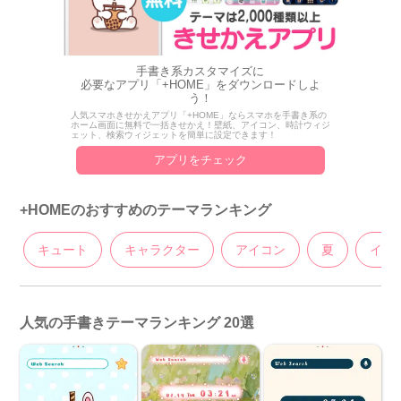
手書き系カスタマイズに
必要なアプリ「+HOME」をダウンロードしよ
う！
人気スマホきせかえアプリ「+HOME」ならスマホを手書き系の
ホーム画面に無料で一括きせかえ！壁紙、アイコン、時計ウィジ
ェット、検索ウィジェットを簡単に設定できます！
アプリをチェック
+HOMEのおすすめのテーマランキング
キュート
キャラクター
アイコン
夏
イラ
人気の手書きテーマランキング 20選