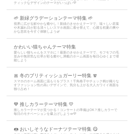
ティックなデザインのテーマがいっぱい💜
🌱 新緑グラデーションテーマ特集 🌱
視界に広がる鮮やかな癒やし！新緑のきせかえテーマで、瑞々しい若葉
や木漏れ日が彩る清々しいスマホ画面に着せ替えて、心躍る初夏の爽や
かな息吹を今すぐ体験しよう🌿
かわいい猫ちゃんテーマ特集
愛らしい猫ちゃんをスマホに！最新のきせかえテーマで、モフモフの毛
並みや無邪気な仕草が彩る癒やし満載のホーム画面を毎日心ゆくまで堪
能しよう
🎀 冬のブリティッシュガーリー特集 🧣
スマホのホーム画面に温もりをプラス！千鳥格子やチェック柄が織りな
すファッション性の高いデザインで、気分も上がる大人カワイイ画面を
独り占め！
💙 推しカラーテーマ特集 💛
推しカラーテーマが見つかる！コンサートの準備はOK？推しカラーで
毎日のモチベーションを爆上げしよう📣💜
🍩 おいしそうなドーナツテーマ特集 😋