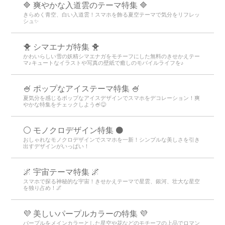
🔷 爽やかな入道雲のテーマ特集 🔷
きらめく青空、白い入道雲！スマホを飾る夏空テーマで気分をリフレッ
シュ✨
🐥 シマエナガ特集 🐥
かわいらしい雪の妖精シマエナガをモチーフにした無料のきせかえテー
マ♪キュートなイラストや写真の壁紙で癒しのモバイルライフを♪
🍧 ポップなアイステーマ特集 🍧
夏気分を感じるポップなアイスデザインでスマホをデコレーション！爽
やかな特集をチェックしよう🍧😋
⚪️ モノクロデザイン特集 ⚫️
おしゃれなモノクロデザインでスマホを一新！シンプルな美しさを引き
出すデザインがいっぱい！
🌌 宇宙テーマ特集 🌌
スマホで探る神秘的な宇宙！きせかえテーマで星雲、銀河、壮大な星空
を独り占め！🌌
💜 美しいパープルカラーの特集 💜
パープルをメインカラーとした星空や花などのモチーフの上品でロマン