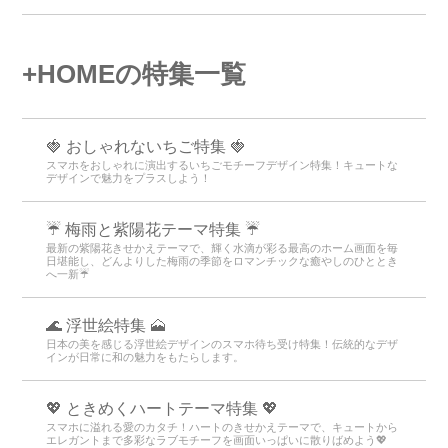
+HOMEの特集一覧
🍓 おしゃれないちご特集 🍓
スマホをおしゃれに演出するいちごモチーフデザイン特集！キュートな
デザインで魅力をプラスしよう！
☔ 梅雨と紫陽花テーマ特集 ☔
最新の紫陽花きせかえテーマで、輝く水滴が彩る最高のホーム画面を毎
日堪能し、どんよりした梅雨の季節をロマンチックな癒やしのひととき
へ一新☔
🌊 浮世絵特集 🗻
日本の美を感じる浮世絵デザインのスマホ待ち受け特集！伝統的なデザ
インが日常に和の魅力をもたらします。
💖 ときめくハートテーマ特集 💖
スマホに溢れる愛のカタチ！ハートのきせかえテーマで、キュートから
エレガントまで多彩なラブモチーフを画面いっぱいに散りばめよう💖