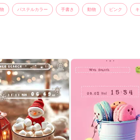
物
パステルカラー
手書き
動物
ピンク
キ