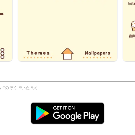
#のぞく #いぬ #犬