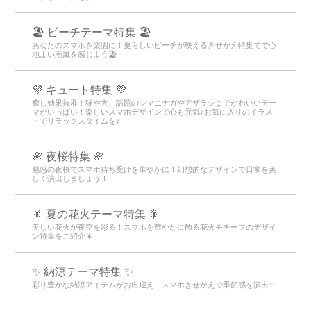
🏖 ビーチテーマ特集 🏖
あなたのスマホを楽園に！夏らしいビーチが映えるきせかえ特集でで心
地よい潮風を感じよう🏖
💜 キュート特集 💜
癒し効果抜群！猫や犬、話題のシマエナガやアザラシまでかわいいテー
マがいっぱい！楽しいスマホデザインで心も元気♪お気に入りのイラス
トでリラックスタイムを♪
🌸 夜桜特集 🌸
魅惑の夜桜でスマホ待ち受けを華やかに！幻想的なデザインで日常を美
しく演出しましょう！
🎇 夏の花火テーマ特集 🎇
美しい花火が夜空を彩る！スマホを華やかに飾る花火モチーフのデザイ
ン特集をご紹介🎇
✨ 納涼テーマ特集 ✨
彩り豊かな納涼アイテムがお出迎え！スマホきせかえで季節感を演出✨