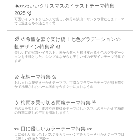
🎄かわいいクリスマスのイラストテーマ特集
2025 🎅
可愛いイラストきせかえで楽しい気分を演出！サンタや雪だるまテーマ
で心温まる冬を過ごそう🎅
🌈 🎨希望を繋ぐ架け橋！七色グラデーションの
虹デザイン特集🌈 🎨
美しい虹の写真やイラスト、赤から紫へと移り変わる七色のグラデーシ
ョンを主軸とした、シンプルながらも美しい虹のデザインテーマ特集で
す🌈
🌼 花柄ーマ特集 🌼
おしゃれな花柄きせかえテーマで、可憐なフラワーモチーフが彩る華や
かで洗練されたホーム画面を今すぐ手に入れよう🌼
💧 梅雨を乗り切る雨粒テーマ特集 ☔
雨の日を楽しむ！雨粒や雨模様をテーマにしたスマホのきせかえで梅雨
の時期に癒しの空間を演出します💧
👀 目に優しいカラーテーマ特集 👀
目に優しい癒し色！パステルカラーやくすみカラーきせかえテーマで目
に優しい画面を演出👀