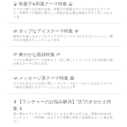
🍘 和菓子&和風テーマ特集 🍘
スマホで愛でる日本の伝統。和菓子や和風モチーフのきせかえテーマ
で、四季折々の風情と愛らしい色彩が彩る雅な画面を今すぐ手に入れよ
う🍘
🍧 ポップなアイステーマ特集 🍧
夏気分を感じるポップなアイスデザインでスマホをデコレーション！爽
やかな特集をチェックしよう🍧😋
🌱 爽やかな新緑特集 🌱
スマホを新緑カラーで染めよう！目に優しくリラックスできる緑色の着
せ替えテーマで安らぎを♪
📣 メッセージ系テーマ特集 😁
スマホを見るたび元気が湧く！ポジティブなメッセージきせかえテーマ
で毎日の運気とモチベーションを上げよう🔝
📱【ランチャーのお悩み解決】”次”のきせかえ特
集 📱
使い慣れたランチャーが使えなくなると困りますよね。国産のAndroid
ランチャー「＋HOME」はサクサク簡単に安全に全画面まるごと着せ替
え！