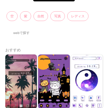
空
紫
自然
写真
レディス
webで探す
おすすめ