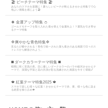
🏖 ビーチテーマ特集 🏖
あなたのスマホを楽園に！夏らしいビーチが映えるきせかえ特集でで心
地よい潮風を感じよう🏖
🍀 金運アップ特集 👛
ゴールドモチーフを取り入れた着せ替えで金運向上！？運気を引き寄せ
るテーマ特集
🔷爽やかな青色特集🔷
見るたび癒やされる！青色で統一された落ち着きのある画面で日々のス
トレスから解放されよう。
️◼️ ダークカラーテーマ特集️ ◼️
暗闇に咲く至高の美。目に優しいダークカラーのバラや銀河きせかえテ
ーマで、深淵な宇宙と花の共演が彩る洗練された画面を今すぐ堪能🌌
🍁 紅葉テーマ特集2025 🍁
スマホで楽しむ様々な紅葉！きせかえテーマで赤、黄、様々な色に染ま
る絶景を独り占め🍁