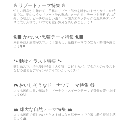
⛵ リゾートテーマ特集 ⛵
忙しい日常から離れて、手軽にリゾート気分を味わいませんか？この特
集では、夢のようなリゾート地の壁紙、きせかえ、テーマを無料でご紹
介。心地よいビーチや美しい山々、南国のエキゾチックな風景をデバイ
スに取り入れて、いつでも旅行気分を楽しみましょう！
🐈‍⬛ かわいい黒猫テーマ特集 🐈‍⬛
幸せを運ぶ黒猫がスマホに！愛らしい黒猫テーマで心安らぐ時間を感じ
よう🐈‍⬛
🐾 動物イラスト特集 🐾
癒し系スマホ待ち受け特集！犬や猫、コビトカバ、ブタさんのイラスト
など心温まるデザインやアイコンがいっぱい！
🍩 おいしそうなドーナツテーマ特集 😋
スマホ画面に甘い魔法を！ドーナツ・スイーツテーマで気分を盛り上げ
よう🍩😋
🏔️ 雄大な自然テーマ特集 🏔️
スマホ画面で癒しのひととき！雄大な自然テーマで心落ち着く時間を感
じよう🏔️