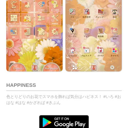
HAPPINESS
色とりどりのお花でスマホを飾れば気分はハピネス！ #いろ #お
はな #はな #かざれば #きぶん