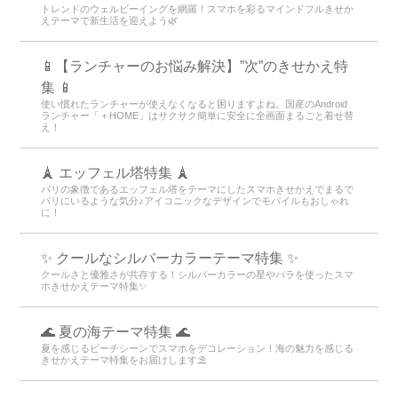
トレンドのウェルビーイングを網羅！スマホを彩るマインドフルきせか
えテーマで新生活を迎えよう🌿
📱【ランチャーのお悩み解決】”次”のきせかえ特
集 📱
使い慣れたランチャーが使えなくなると困りますよね。国産のAndroid
ランチャー「＋HOME」はサクサク簡単に安全に全画面まるごと着せ替
え！
🗼 エッフェル塔特集 🗼
パリの象徴であるエッフェル塔をテーマにしたスマホきせかえでまるで
パリにいるような気分♪アイコニックなデザインでモバイルもおしゃれ
に！
✨ クールなシルバーカラーテーマ特集 ✨
クールさと優雅さが共存する！シルバーカラーの星やバラを使ったスマ
ホきせかえテーマ特集✨
🌊 夏の海テーマ特集 🌊
夏を感じるビーチシーンでスマホをデコレーション！海の魅力を感じる
きせかえテーマ特集をお届けします⛱️