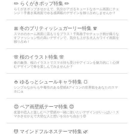
✏️ らくがきポップ特集 ✏️
らくがきポップきせかえで、気分がアガるキュートなホーム画面にチェ
ンジ！手書き風画面でゆる感満載のデザインを独り占めしませんか？
🎀 冬のブリティッシュガーリー特集 🧣
スマホのホーム画面に温もりをプラス！千鳥格子やチェック柄が織りな
すファッション性の高いデザインで、気分も上がる大人カワイイ画面を
独り占め！
🌸 桜のイラスト特集 🌸
春の象徴、桜のイラストでスマホ待ち受けやアイコンを魅力的に！心弾
むデザインで春を楽しんでみませんか？
🍚 ゆるっとシュールキャラ特集 🍞
シンプルながらも中毒性のある壁紙&アイコンの世界観をあなたのスマ
ホに🍙
😍 ペア画壁紙テーマ特集 😍
友達や恋人と楽しむペア壁紙や一緒に使いたいデザインがいっぱい！ス
マホきせかえで大切な人と想いを分かち合おう😍
💆 マインドフルネステーマ特集 🌿