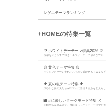
レゲエテーマランキング
+HOMEの特集一覧
💙 ホワイトデーテーマ特集2026 💙
感謝を伝える青の輝き！ホワイトデーに最適なブルー
🟡 黄色テーマ特集 🟡
ビタミンカラーの黄色でスマホを輝かせる！エネルギ
🐠 夏の魚テーマ特集 🐠
涼やかな夏の魚たちがスマホに登場！金魚など夏らし
🌃目に優しいダークモード特集 🌌
画面全体が黒基調で、目に優しくバッテリー消費も抑