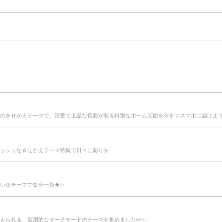
のきせかえテーマで、清楚で上品な色彩が彩る特別なホーム画面を今すぐスマホに届けよう
ッシュなきせかえテーマ特集で日々に彩りを
い魚テーマで気分一新🐠✨
えられる、実用的なダークモードのテーマを集めました👀✨