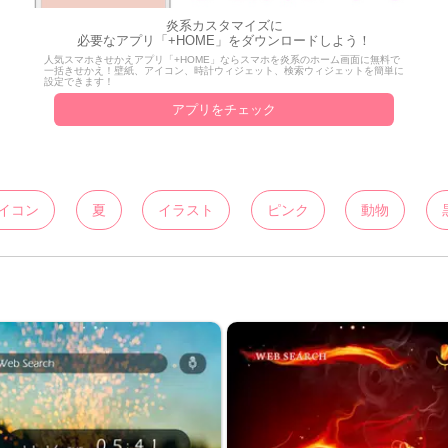
炎系カスタマイズに
必要なアプリ「+HOME」をダウンロードしよう！
人気スマホきせかえアプリ「+HOME」ならスマホを炎系のホーム画面に無料で
一括きせかえ！壁紙、アイコン、時計ウィジェット、検索ウィジェットを簡単に
設定できます！
アプリをチェック
イコン
夏
イラスト
ピンク
動物