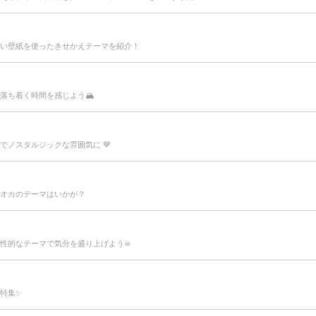
い壁紙を使ったきせかえテーマを紹介！
ち着く時間を感じよう🏔️
ノスタルジックな雰囲気に 🤎
オカのテーマはいかが？
性的なテーマで気分を盛り上げよう☠
ン特集✨