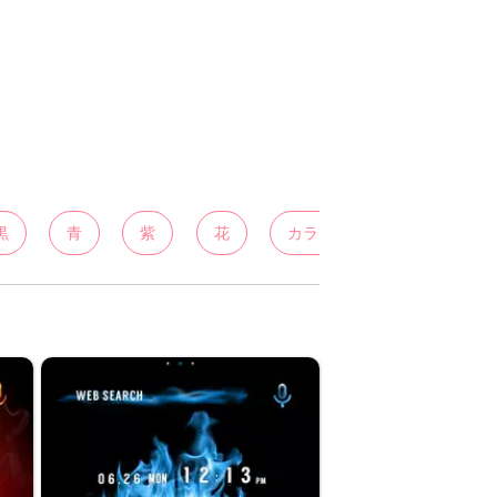
黒
青
紫
花
カラフル
白