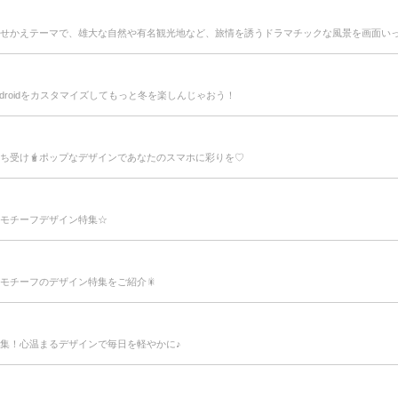
せかえテーマで、雄大な自然や有名観光地など、旅情を誘うドラマチックな風景を画面いっ
droidをカスタマイズしてもっと冬を楽しんじゃおう！
ち受け🧋ポップなデザインであなたのスマホに彩りを♡
モチーフデザイン特集☆
モチーフのデザイン特集をご紹介🎇
集！心温まるデザインで毎日を軽やかに♪