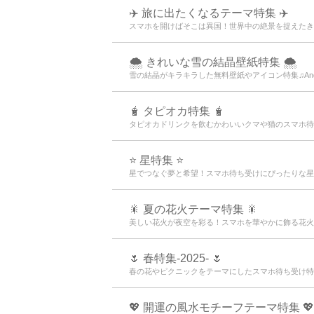
✈️ 旅に出たくなるテーマ特集 ✈️
スマホを開けばそこは異国！世界中の絶景を捉えたき
🌨 きれいな雪の結晶壁紙特集 🌨
雪の結晶がキラキラした無料壁紙やアイコン特集♫An
🧋 タピオカ特集 🧋
タピオカドリンクを飲むかわいいクマや猫のスマホ待
⭐ 星特集 ⭐
星でつなぐ夢と希望！スマホ待ち受けにぴったりな星
🎇 夏の花火テーマ特集 🎇
美しい花火が夜空を彩る！スマホを華やかに飾る花火
🌷 春特集-2025- 🌷
春の花やピクニックをテーマにしたスマホ待ち受け特
💖 開運の風水モチーフテーマ特集 💖