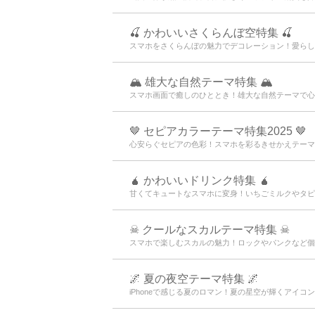
🍒 かわいいさくらんぼ空特集 🍒
スマホをさくらんぼの魅力でデコレーション！愛らし
🏔️ 雄大な自然テーマ特集 🏔️
スマホ画面で癒しのひととき！雄大な自然テーマで心落
🤎 セピアカラーテーマ特集2025 🤎
心安らぐセピアの色彩！スマホを彩るきせかえテーマで
🧉 かわいいドリンク特集 🧉
甘くてキュートなスマホに変身！いちごミルクやタピ
☠ クールなスカルテーマ特集 ☠
スマホで楽しむスカルの魅力！ロックやパンクなど個
🌌 夏の夜空テーマ特集 🌌
iPhoneで感じる夏のロマン！夏の星空が輝くアイコ