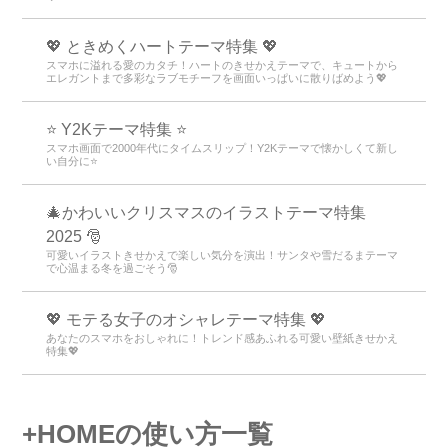
💖 ときめくハートテーマ特集 💖
スマホに溢れる愛のカタチ！ハートのきせかえテーマで、キュートから
エレガントまで多彩なラブモチーフを画面いっぱいに散りばめよう💖
⭐ Y2Kテーマ特集 ⭐
スマホ画面で2000年代にタイムスリップ！Y2Kテーマで懐かしくて新し
い自分に⭐
🎄かわいいクリスマスのイラストテーマ特集
2025 🎅
可愛いイラストきせかえで楽しい気分を演出！サンタや雪だるまテーマ
で心温まる冬を過ごそう🎅
💖 モテる女子のオシャレテーマ特集 💖
あなたのスマホをおしゃれに！トレンド感あふれる可愛い壁紙きせかえ
特集💖
+HOMEの使い方一覧