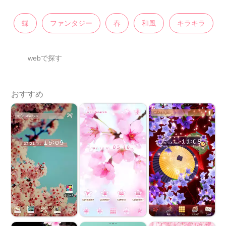
蝶
ファンタジー
春
和風
キラキラ
webで探す
おすすめ