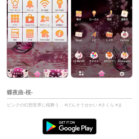
蝶夜曲-桜-
ピンクの幻想世界に桜舞う… #げんそうせかい #さくら #ま