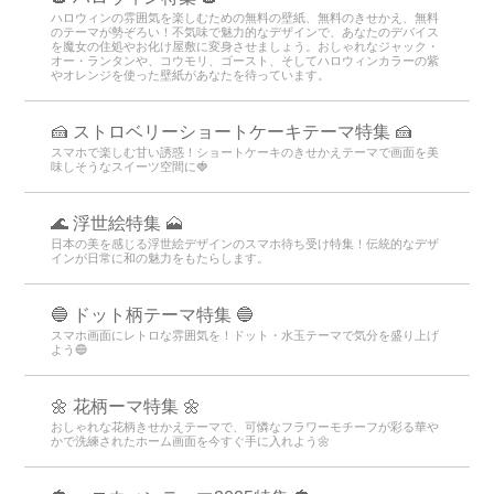
ハロウィンの雰囲気を楽しむための無料の壁紙、無料のきせかえ、無料
のテーマが勢ぞろい！不気味で魅力的なデザインで、あなたのデバイス
を魔女の住処やお化け屋敷に変身させましょう。おしゃれなジャック・
オー・ランタンや、コウモリ、ゴースト、そしてハロウィンカラーの紫
やオレンジを使った壁紙があなたを待っています。
🍰 ストロベリーショートケーキテーマ特集 🍰
スマホで楽しむ甘い誘惑！ショートケーキのきせかえテーマで画面を美
味しそうなスイーツ空間に🍓
🌊 浮世絵特集 🗻
日本の美を感じる浮世絵デザインのスマホ待ち受け特集！伝統的なデザ
インが日常に和の魅力をもたらします。
🔵 ドット柄テーマ特集 🔵
スマホ画面にレトロな雰囲気を！ドット・水玉テーマで気分を盛り上げ
よう🔵
🌼 花柄ーマ特集 🌼
おしゃれな花柄きせかえテーマで、可憐なフラワーモチーフが彩る華や
かで洗練されたホーム画面を今すぐ手に入れよう🌼