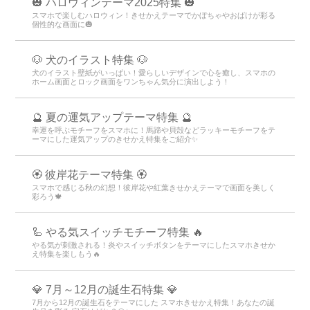
🎃 ハロウィンテーマ2025特集 🎃
スマホで楽しむハロウィン！きせかえテーマでかぼちゃやおばけが彩る
個性的な画面に🎃
🐶 犬のイラスト特集 🐶
犬のイラスト壁紙がいっぱい！愛らしいデザインで心を癒し、スマホの
ホーム画面とロック画面をワンちゃん気分に演出しよう！
🔮 夏の運気アップテーマ特集 🔮
幸運を呼ぶモチーフをスマホに！馬蹄や貝殻などラッキーモチーフをテ
ーマにした運気アップのきせかえ特集をご紹介✨
🏵 彼岸花テーマ特集 🏵
スマホで感じる秋の幻想！彼岸花や紅葉きせかえテーマで画面を美しく
彩ろう🍁
🦾 やる気スイッチモチーフ特集 🔥
やる気が刺激される！炎やスイッチボタンをテーマにしたスマホきせか
え特集を楽しもう🔥
💎 7月～12月の誕生石特集 💎
7月から12月の誕生石をテーマにした スマホきせかえ特集！あなたの誕