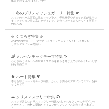
生月を彩る 宝石はどれ？💎✨
🎀 冬のブリティッシュガーリー特集 🧣
スマホのホーム画面に温もりをプラス！千鳥格子やチェック柄が織りな
すファッション性の高いデザインで、気分も上がる大人カワイイ画面を
独り占め！
☕ くつろぎ特集 ☕
Androidの壁紙・テーマで感じるリラックスタイム！おしゃれでほっこ
りするデザインが勢揃い！
🌈 メルヘンチックテーマ特集 🦄
心ときめくメルヘンの世界！スマホを彩るきせかえでゆめかわいい幻想
的な画面に🐰
💝 ハート特集 💝
幸せを呼ぶハートモチーフ特集！かわいさ満点のデザインでスマホを飾
ってみて♡
🎄 クリスマスツリー特集 🎁
スマホで楽しむクリスマスツリー特集♪おしゃれなツリーのデザインを
きせかえて、無料の壁紙やアイコンからクリスマス気分を盛り上げよ
う！