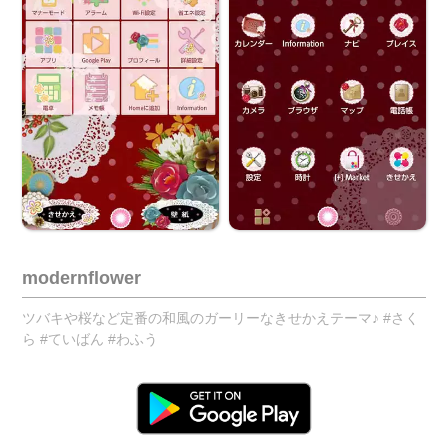
modernflower
ツバキや桜など定番の和風のガーリーなきせかえテーマ♪ #さく
ら #ていばん #わふう