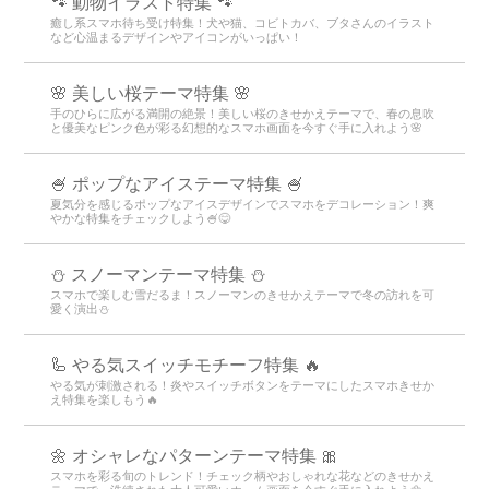
🐾 動物イラスト特集 🐾
癒し系スマホ待ち受け特集！犬や猫、コビトカバ、ブタさんのイラスト
など心温まるデザインやアイコンがいっぱい！
🌸 美しい桜テーマ特集 🌸
手のひらに広がる満開の絶景！美しい桜のきせかえテーマで、春の息吹
と優美なピンク色が彩る幻想的なスマホ画面を今すぐ手に入れよう🌸
🍧 ポップなアイステーマ特集 🍧
夏気分を感じるポップなアイスデザインでスマホをデコレーション！爽
やかな特集をチェックしよう🍧😋
⛄ スノーマンテーマ特集 ⛄
スマホで楽しむ雪だるま！スノーマンのきせかえテーマで冬の訪れを可
愛く演出⛄
🦾 やる気スイッチモチーフ特集 🔥
やる気が刺激される！炎やスイッチボタンをテーマにしたスマホきせか
え特集を楽しもう🔥
🌼 オシャレなパターンテーマ特集 🎀
スマホを彩る旬のトレンド！チェック柄やおしゃれな花などのきせかえ