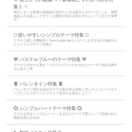
集💧 ✨
雨のしずくや朝露が紫陽花の花びらに光る様子をモチーフにした、透明
感あふれる美しいデザインが梅雨の気分を晴れやかにしてくれます💎💙
💜
◻️ 使いやすいシンプルテーマ特集 ◻️
スマホで感じる機能美！Nova Launcherユーザーにおすすめの洗練され
たミニマルデザイン特集◻️
💙 パステルブルーのテーマ特集 💙
スマホで涼やかな夏を！パステルブルーのきせかえテーマで画面を爽や
かに彩ろう💙
🍫 バレンタイン特集 🍫
バレンタイン気分を高めるスマホ着せ替え特集！甘いチョコレートをテ
ーマにしたデザインアイテムで気持ちを表現しよう♡
💞 シンプルハートテーマ特集 💞
スマホを彩るシンプルハート！きせかえテーマで愛らしくて洗練された
画面を独り占め💞