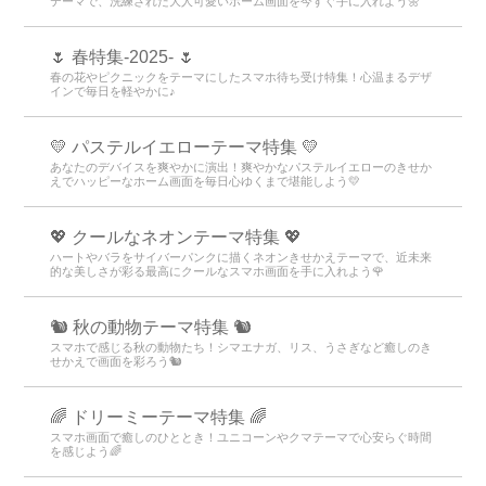
テーマで、洗練された大人可愛いホーム画面を今すぐ手に入れよう🌼
🌷 春特集-2025- 🌷
春の花やピクニックをテーマにしたスマホ待ち受け特集！心温まるデザ
インで毎日を軽やかに♪
💛 パステルイエローテーマ特集 💛
あなたのデバイスを爽やかに演出！爽やかなパステルイエローのきせか
えでハッピーなホーム画面を毎日心ゆくまで堪能しよう💛
💖 クールなネオンテーマ特集 💖
ハートやバラをサイバーパンクに描くネオンきせかえテーマで、近未来
的な美しさが彩る最高にクールなスマホ画面を手に入れよう🌹
🐿️ 秋の動物テーマ特集 🐿️
スマホで感じる秋の動物たち！シマエナガ、リス、うさぎなど癒しのき
せかえで画面を彩ろう🐿️
🌈 ドリーミーテーマ特集 🌈
スマホ画面で癒しのひととき！ユニコーンやクマテーマで心安らぐ時間
を感じよう🌈