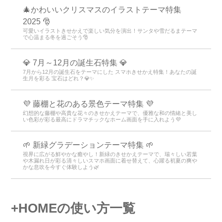
🎄かわいいクリスマスのイラストテーマ特集
2025 🎅
可愛いイラストきせかえで楽しい気分を演出！サンタや雪だるまテーマ
で心温まる冬を過ごそう🎅
💎 7月～12月の誕生石特集 💎
7月から12月の誕生石をテーマにした スマホきせかえ特集！あなたの誕
生月を彩る 宝石はどれ？💎✨
💜 藤棚と花のある景色テーマ特集 💜
幻想的な藤棚や高貴な花々のきせかえテーマで、優雅な和の情緒と美し
い色彩が彩る最高にドラマチックなホーム画面を手に入れよう💜
🌱 新緑グラデーションテーマ特集 🌱
視界に広がる鮮やかな癒やし！新緑のきせかえテーマで、瑞々しい若葉
や木漏れ日が彩る清々しいスマホ画面に着せ替えて、心躍る初夏の爽や
かな息吹を今すぐ体験しよう🌿
+HOMEの使い方一覧